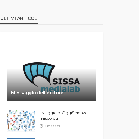
ULTIMI ARTICOLI
Messaggio dell’editore
Il viaggio di OggiScienza
finisce qui
1 mese fa