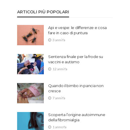
ARTICOLI PIÙ POPOLARI
Api e vespe: le differenze e cosa
fare in caso di puntura
3 anni fa
Sentenza finale per la frode su
vaccini e autismo
12 anni fa
Quando il bimbo in pancia non
cresce
7 anni fa
Scoperta l’origine autoimmune
della fibromialgia
1 anno fa