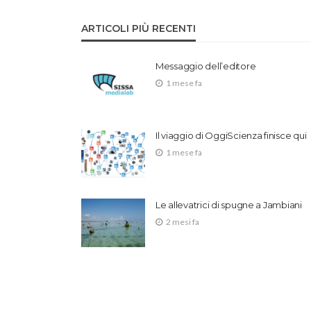
ARTICOLI PIÙ RECENTI
Messaggio dell’editore
1 mese fa
Il viaggio di OggiScienza finisce qui
1 mese fa
Le allevatrici di spugne a Jambiani
2 mesi fa