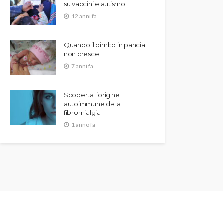
su vaccini e autismo
12 anni fa
Quando il bimbo in pancia
non cresce
7 anni fa
Scoperta l’origine
autoimmune della
fibromialgia
1 anno fa