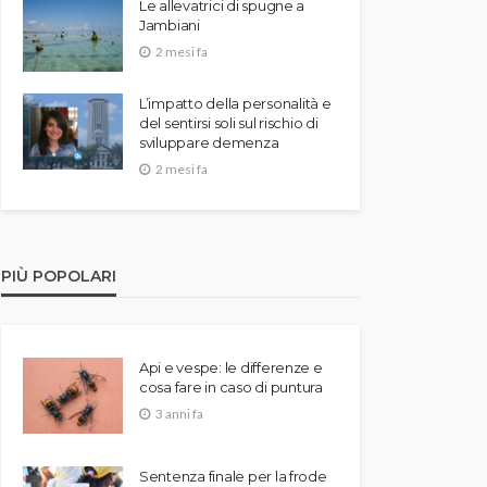
Le allevatrici di spugne a
Jambiani
2 mesi fa
L’impatto della personalità e
del sentirsi soli sul rischio di
sviluppare demenza
2 mesi fa
PIÙ POPOLARI
Api e vespe: le differenze e
cosa fare in caso di puntura
3 anni fa
Sentenza finale per la frode