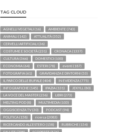
TAG CLOUD
AGNELLI VEGETALI
(16)
AMBIENTE
(743)
ANIMALI
(142)
ATTUALITÀ
(352)
CERVELLI ARTIFICIALI
(36)
COSTUME E SOCIETÀ
(231)
CRONACA
(1337)
CULTURA
(366)
DOMESTICI
(100)
ECONOMIA
(64)
ESTERI
(78)
eventi
(187)
FOTOGRAFIA
(61)
GRAVIDANZA E DINTORNI
(53)
IL PARCO DELLE BUFALE
(404)
IN EVIDENZA
(775)
INFOGRAFICHE
(145)
IPAZIA
(131)
JEKYLL
(80)
LA VOCE DEL MASTER
(236)
LIBRI
(273)
MELTING POD
(8)
MULTIMEDIA
(103)
OGGISCIENZA TV
(30)
PODCAST
(94)
POLITICA
(158)
ricerca
(2083)
RICERCANDO ALL'ESTERO
(158)
RUBRICHE
(154)
SALUTE
(798)
SCOPERTE
(576)