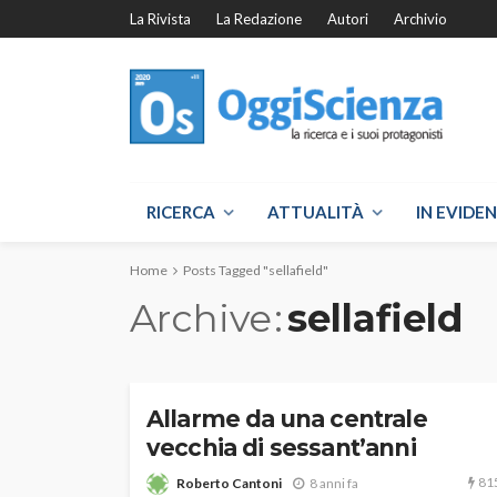
La Rivista
La Redazione
Autori
Archivio
RICERCA
ATTUALITÀ
IN EVIDE
Home
Posts Tagged "sellafield"
Archive
sellafield
Allarme da una centrale
vecchia di sessant’anni
81
Roberto Cantoni
8 anni fa