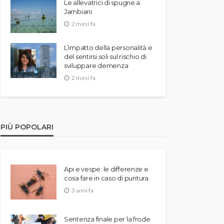
Le allevatrici di spugne a
Jambiani
2 mesi fa
L’impatto della personalità e
del sentirsi soli sul rischio di
sviluppare demenza
2 mesi fa
PIÙ POPOLARI
Api e vespe: le differenze e
cosa fare in caso di puntura
3 anni fa
Sentenza finale per la frode