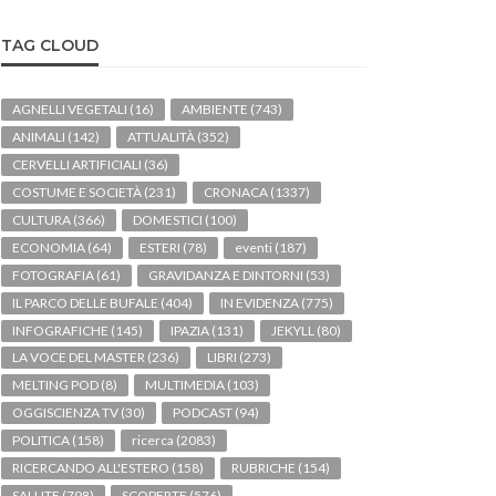
TAG CLOUD
AGNELLI VEGETALI
(16)
AMBIENTE
(743)
ANIMALI
(142)
ATTUALITÀ
(352)
CERVELLI ARTIFICIALI
(36)
COSTUME E SOCIETÀ
(231)
CRONACA
(1337)
CULTURA
(366)
DOMESTICI
(100)
ECONOMIA
(64)
ESTERI
(78)
eventi
(187)
FOTOGRAFIA
(61)
GRAVIDANZA E DINTORNI
(53)
IL PARCO DELLE BUFALE
(404)
IN EVIDENZA
(775)
INFOGRAFICHE
(145)
IPAZIA
(131)
JEKYLL
(80)
LA VOCE DEL MASTER
(236)
LIBRI
(273)
MELTING POD
(8)
MULTIMEDIA
(103)
OGGISCIENZA TV
(30)
PODCAST
(94)
POLITICA
(158)
ricerca
(2083)
RICERCANDO ALL'ESTERO
(158)
RUBRICHE
(154)
SALUTE
(798)
SCOPERTE
(576)