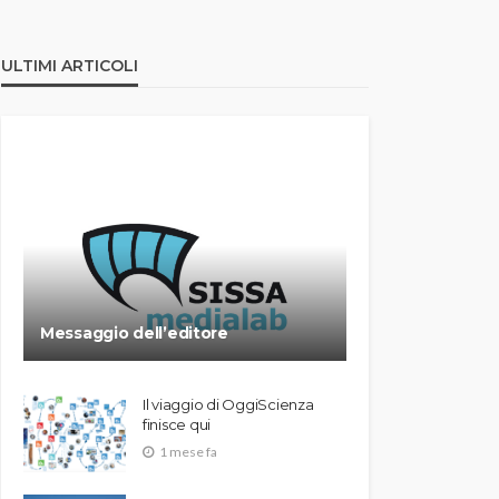
ULTIMI ARTICOLI
Messaggio dell’editore
Il viaggio di OggiScienza
finisce qui
1 mese fa