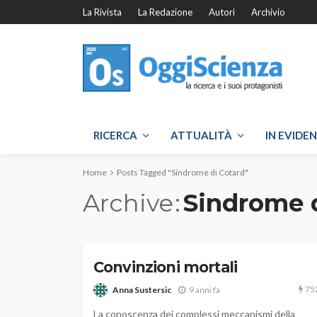
La Rivista
La Redazione
Autori
Archivio
RICERCA
ATTUALITÀ
IN EVIDE
Home
Posts Tagged "Sindrome di Cotard"
Archive
Sindrome 
Convinzioni mortali
75
Anna Sustersic
9 anni fa
La conoscenza dei complessi meccanismi della