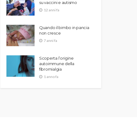
su vaccini e autismo
12 anni fa
Quando il bimbo in pancia
non cresce
7 anni fa
Scoperta l’origine
autoimmune della
fibromialgia
1 anno fa