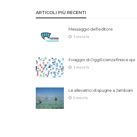
ARTICOLI PIÙ RECENTI
Messaggio dell’editore
1 mese fa
Il viaggio di OggiScienza finisce qui
1 mese fa
Le allevatrici di spugne a Jambiani
2 mesi fa