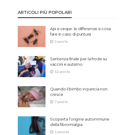
ARTICOLI PIÙ POPOLARI
Api e vespe: le differenze e cosa
fare in caso di puntura
3 anni fa
Sentenza finale per la frode su
vaccini e autismo
12 anni fa
Quando il bimbo in pancia non
cresce
7 anni fa
Scoperta l’origine autoimmune
della fibromialgia
1 anno fa