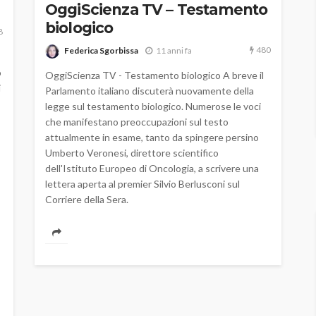
OggiScienza TV – Testamento
biologico
8
480
Federica Sgorbissa
11 anni fa
o
OggiScienza TV - Testamento biologico A breve il
i
Parlamento italiano discuterà nuovamente della
legge sul testamento biologico. Numerose le voci
che manifestano preoccupazioni sul testo
attualmente in esame, tanto da spingere persino
Umberto Veronesi, direttore scientifico
dell'Istituto Europeo di Oncologia, a scrivere una
lettera aperta al premier Silvio Berlusconi sul
Corriere della Sera.