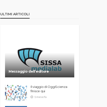
ULTIMI ARTICOLI
Messaggio dell’editore
Il viaggio di OggiScienza
finisce qui
1 mese fa