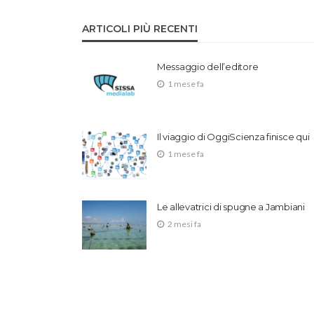
ARTICOLI PIÙ RECENTI
Messaggio dell’editore
1 mese fa
Il viaggio di OggiScienza finisce qui
1 mese fa
Le allevatrici di spugne a Jambiani
2 mesi fa