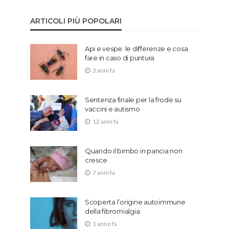
ARTICOLI PIÙ POPOLARI
Api e vespe: le differenze e cosa
fare in caso di puntura
3 anni fa
Sentenza finale per la frode su
vaccini e autismo
12 anni fa
Quando il bimbo in pancia non
cresce
7 anni fa
Scoperta l’origine autoimmune
della fibromialgia
1 anno fa