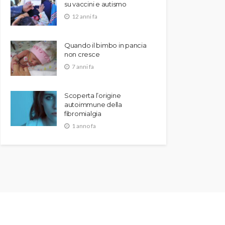
su vaccini e autismo
12 anni fa
Quando il bimbo in pancia
non cresce
7 anni fa
Scoperta l’origine
autoimmune della
fibromialgia
1 anno fa