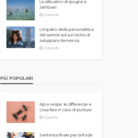
Le allevatrici di spugne a
Jambiani
2 mesi fa
L’impatto della personalità e
del sentirsi soli sul rischio di
sviluppare demenza
2 mesi fa
PIÙ POPOLARI
Api e vespe: le differenze e
cosa fare in caso di puntura
3 anni fa
Sentenza finale per la frode