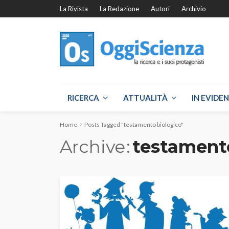
La Rivista
La Redazione
Autori
Archivio
RICERCA
ATTUALITÀ
IN EVIDE
Home
Posts Tagged "testamento biologico"
Archive
testament