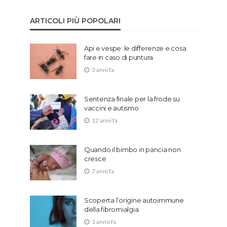
ARTICOLI PIÙ POPOLARI
Api e vespe: le differenze e cosa
fare in caso di puntura
3 anni fa
Sentenza finale per la frode su
vaccini e autismo
12 anni fa
Quando il bimbo in pancia non
cresce
7 anni fa
Scoperta l’origine autoimmune
della fibromialgia
1 anno fa