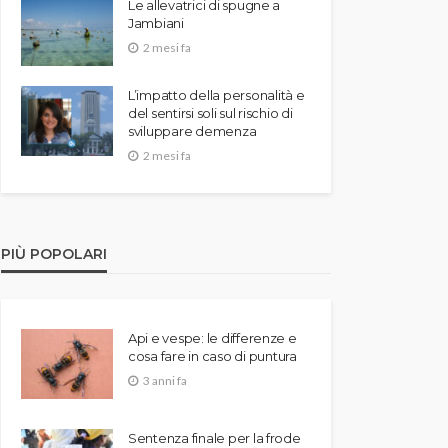
Le allevatrici di spugne a
Jambiani
2 mesi fa
L’impatto della personalità e
del sentirsi soli sul rischio di
sviluppare demenza
2 mesi fa
PIÙ POPOLARI
Api e vespe: le differenze e
cosa fare in caso di puntura
3 anni fa
Sentenza finale per la frode