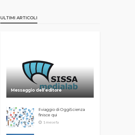
ULTIMI ARTICOLI
Messaggio dell’editore
Il viaggio di OggiScienza
finisce qui
1 mese fa