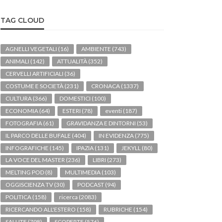
TAG CLOUD
AGNELLI VEGETALI
(16)
AMBIENTE
(743)
ANIMALI
(142)
ATTUALITÀ
(352)
CERVELLI ARTIFICIALI
(36)
COSTUME E SOCIETÀ
(231)
CRONACA
(1337)
CULTURA
(366)
DOMESTICI
(100)
ECONOMIA
(64)
ESTERI
(78)
eventi
(187)
FOTOGRAFIA
(61)
GRAVIDANZA E DINTORNI
(53)
IL PARCO DELLE BUFALE
(404)
IN EVIDENZA
(775)
INFOGRAFICHE
(145)
IPAZIA
(131)
JEKYLL
(80)
LA VOCE DEL MASTER
(236)
LIBRI
(273)
MELTING POD
(8)
MULTIMEDIA
(103)
OGGISCIENZA TV
(30)
PODCAST
(94)
POLITICA
(158)
ricerca
(2083)
RICERCANDO ALL'ESTERO
(158)
RUBRICHE
(154)
SALUTE
(798)
SCOPERTE
(576)