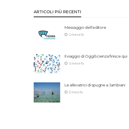
ARTICOLI PIÙ RECENTI
Messaggio dell’editore
1 mese fa
Il viaggio di OggiScienza finisce qui
1 mese fa
Le allevatrici di spugne a Jambiani
2 mesi fa