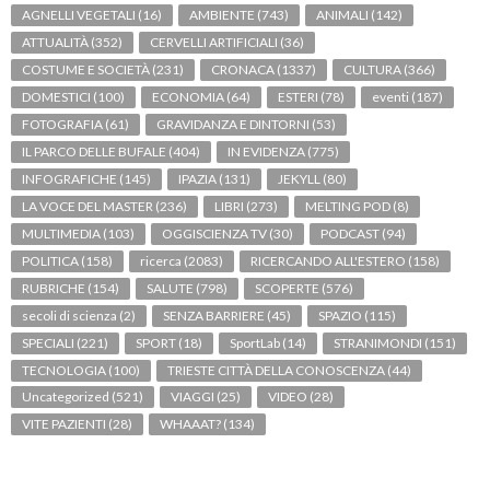
AGNELLI VEGETALI
(16)
AMBIENTE
(743)
ANIMALI
(142)
ATTUALITÀ
(352)
CERVELLI ARTIFICIALI
(36)
COSTUME E SOCIETÀ
(231)
CRONACA
(1337)
CULTURA
(366)
DOMESTICI
(100)
ECONOMIA
(64)
ESTERI
(78)
eventi
(187)
FOTOGRAFIA
(61)
GRAVIDANZA E DINTORNI
(53)
IL PARCO DELLE BUFALE
(404)
IN EVIDENZA
(775)
INFOGRAFICHE
(145)
IPAZIA
(131)
JEKYLL
(80)
LA VOCE DEL MASTER
(236)
LIBRI
(273)
MELTING POD
(8)
MULTIMEDIA
(103)
OGGISCIENZA TV
(30)
PODCAST
(94)
POLITICA
(158)
ricerca
(2083)
RICERCANDO ALL'ESTERO
(158)
RUBRICHE
(154)
SALUTE
(798)
SCOPERTE
(576)
secoli di scienza
(2)
SENZA BARRIERE
(45)
SPAZIO
(115)
SPECIALI
(221)
SPORT
(18)
SportLab
(14)
STRANIMONDI
(151)
TECNOLOGIA
(100)
TRIESTE CITTÀ DELLA CONOSCENZA
(44)
Uncategorized
(521)
VIAGGI
(25)
VIDEO
(28)
VITE PAZIENTI
(28)
WHAAAT?
(134)