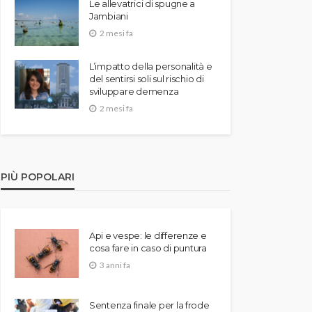
Le allevatrici di spugne a
Jambiani
2 mesi fa
L’impatto della personalità e
del sentirsi soli sul rischio di
sviluppare demenza
2 mesi fa
PIÙ POPOLARI
Api e vespe: le differenze e
cosa fare in caso di puntura
3 anni fa
Sentenza finale per la frode