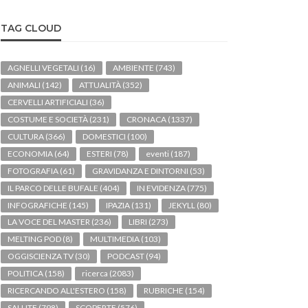
TAG CLOUD
AGNELLI VEGETALI
(16)
AMBIENTE
(743)
ANIMALI
(142)
ATTUALITÀ
(352)
CERVELLI ARTIFICIALI
(36)
COSTUME E SOCIETÀ
(231)
CRONACA
(1337)
CULTURA
(366)
DOMESTICI
(100)
ECONOMIA
(64)
ESTERI
(78)
eventi
(187)
FOTOGRAFIA
(61)
GRAVIDANZA E DINTORNI
(53)
IL PARCO DELLE BUFALE
(404)
IN EVIDENZA
(775)
INFOGRAFICHE
(145)
IPAZIA
(131)
JEKYLL
(80)
LA VOCE DEL MASTER
(236)
LIBRI
(273)
MELTING POD
(8)
MULTIMEDIA
(103)
OGGISCIENZA TV
(30)
PODCAST
(94)
POLITICA
(158)
ricerca
(2083)
RICERCANDO ALL'ESTERO
(158)
RUBRICHE
(154)
SALUTE
(798)
SCOPERTE
(576)