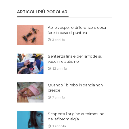
ARTICOLI PIÙ POPOLARI
Api e vespe: le differenze e cosa
fare in caso di puntura
3 anni fa
Sentenza finale per la frode su
vaccini e autismo
12 anni fa
Quando il bimbo in pancia non
cresce
7 anni fa
Scoperta l’origine autoimmune
della fibromialgia
1 anno fa