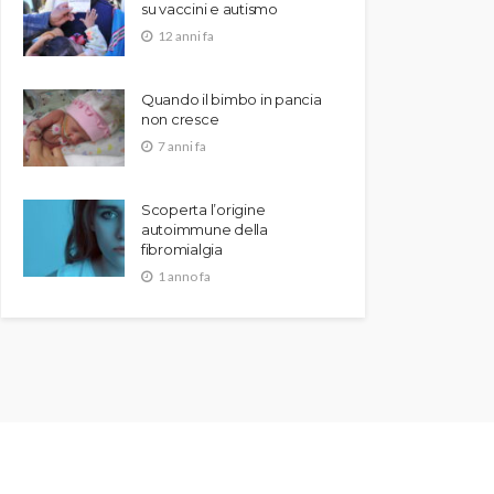
su vaccini e autismo
12 anni fa
Quando il bimbo in pancia
non cresce
7 anni fa
Scoperta l’origine
autoimmune della
fibromialgia
1 anno fa