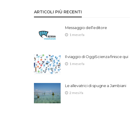
ARTICOLI PIÙ RECENTI
Messaggio dell’editore
1 mese fa
Il viaggio di OggiScienza finisce qui
1 mese fa
Le allevatrici di spugne a Jambiani
2 mesi fa