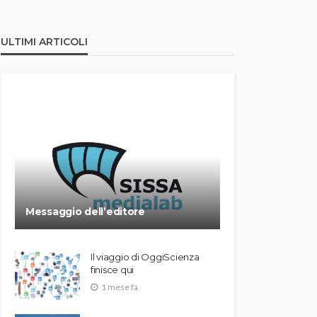
ULTIMI ARTICOLI
Messaggio dell’editore
Il viaggio di OggiScienza
finisce qui
1 mese fa