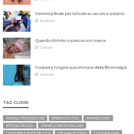
Sentenza finale per la frode su vaccini e autismo
12 anni fa
Quando il bimbo in pancia non cresce
7 anni fa
Scoperta l’origine autoimmune della fibromialgia
1 anno fa
TAG CLOUD
AGNELLI VEGETALI
(16)
AMBIENTE
(743)
ANIMALI
(142)
ATTUALITÀ
(352)
CERVELLI ARTIFICIALI
(36)
COSTUME E SOCIETÀ
(231)
CRONACA
(1337)
CULTURA
(366)