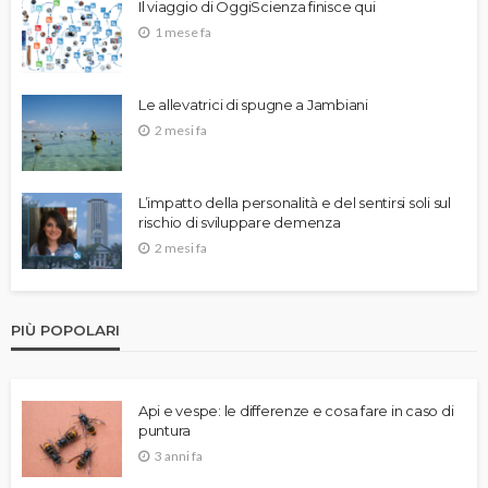
Il viaggio di OggiScienza finisce qui
1 mese fa
Le allevatrici di spugne a Jambiani
2 mesi fa
L’impatto della personalità e del sentirsi soli sul
rischio di sviluppare demenza
2 mesi fa
PIÙ POPOLARI
Api e vespe: le differenze e cosa fare in caso di
puntura
3 anni fa