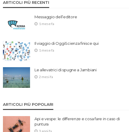
ARTICOLI PIÙ RECENTI
Messaggio dell’editore
1 mese fa
Il viaggio di OggiScienza finisce qui
1 mese fa
Le allevatrici di spugne a Jambiani
2 mesi fa
ARTICOLI PIÙ POPOLARI
Api e vespe: le differenze e cosa fare in caso di
puntura
3 anni fa