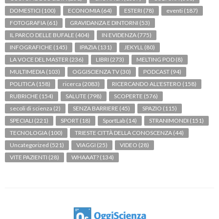
DOMESTICI
(100)
ECONOMIA
(64)
ESTERI
(78)
eventi
(187)
FOTOGRAFIA
(61)
GRAVIDANZA E DINTORNI
(53)
IL PARCO DELLE BUFALE
(404)
IN EVIDENZA
(775)
INFOGRAFICHE
(145)
IPAZIA
(131)
JEKYLL
(80)
LA VOCE DEL MASTER
(236)
LIBRI
(273)
MELTING POD
(8)
MULTIMEDIA
(103)
OGGISCIENZA TV
(30)
PODCAST
(94)
POLITICA
(158)
ricerca
(2083)
RICERCANDO ALL'ESTERO
(158)
RUBRICHE
(154)
SALUTE
(798)
SCOPERTE
(576)
secoli di scienza
(2)
SENZA BARRIERE
(45)
SPAZIO
(115)
SPECIALI
(221)
SPORT
(18)
SportLab
(14)
STRANIMONDI
(151)
TECNOLOGIA
(100)
TRIESTE CITTÀ DELLA CONOSCENZA
(44)
Uncategorized
(521)
VIAGGI
(25)
VIDEO
(28)
VITE PAZIENTI
(28)
WHAAAT?
(134)