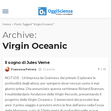
Home
Posts Tagged "Virgin Oceanic"
Archive
Virgin Oceanic
Il sogno di Jules Verne
1.3k
11 anni fa
Francesca Petrera
NOTIZIE - Un'impresa da Guinness dei primati. Esplorare le
profondità degli abissi, per spingersi dove nessun uomo è mai
giunto prima. L'ha annunciato questa settimana Richard Branson,
il multimilardario fondatore della Virgin Records, presentando il
progetto della Virgin Oceanics: 5 immersioni dei prossimi due
anni. Il primo viaggio è previsto entro la fine dell'anno nella Fossa
delle Marianne, a più di 10mila metri di profondità nelle acque