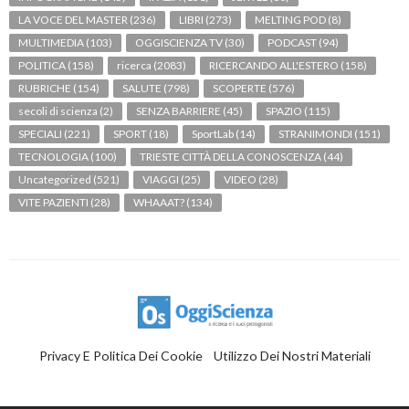
LA VOCE DEL MASTER
(236)
LIBRI
(273)
MELTING POD
(8)
MULTIMEDIA
(103)
OGGISCIENZA TV
(30)
PODCAST
(94)
POLITICA
(158)
ricerca
(2083)
RICERCANDO ALL'ESTERO
(158)
RUBRICHE
(154)
SALUTE
(798)
SCOPERTE
(576)
secoli di scienza
(2)
SENZA BARRIERE
(45)
SPAZIO
(115)
SPECIALI
(221)
SPORT
(18)
SportLab
(14)
STRANIMONDI
(151)
TECNOLOGIA
(100)
TRIESTE CITTÀ DELLA CONOSCENZA
(44)
Uncategorized
(521)
VIAGGI
(25)
VIDEO
(28)
VITE PAZIENTI
(28)
WHAAAT?
(134)
Privacy E Politica Dei Cookie
Utilizzo Dei Nostri Materiali