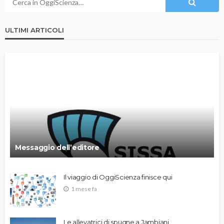
ULTIMI ARTICOLI
Messaggio dell’editore
Il viaggio di OggiScienza finisce qui
1 mese fa
Le allevatrici di spugne a Jambiani