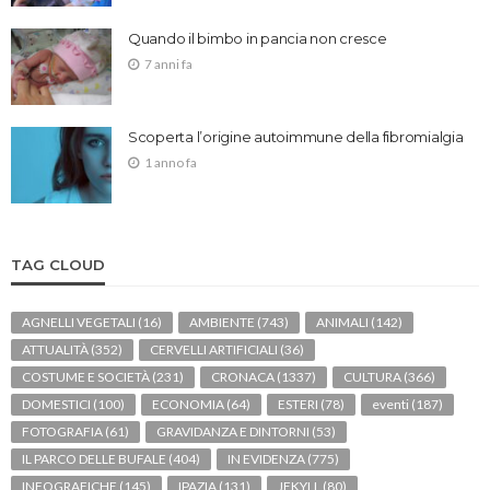
Quando il bimbo in pancia non cresce
7 anni fa
Scoperta l’origine autoimmune della fibromialgia
1 anno fa
TAG CLOUD
AGNELLI VEGETALI
(16)
AMBIENTE
(743)
ANIMALI
(142)
ATTUALITÀ
(352)
CERVELLI ARTIFICIALI
(36)
COSTUME E SOCIETÀ
(231)
CRONACA
(1337)
CULTURA
(366)
DOMESTICI
(100)
ECONOMIA
(64)
ESTERI
(78)
eventi
(187)
FOTOGRAFIA
(61)
GRAVIDANZA E DINTORNI
(53)
IL PARCO DELLE BUFALE
(404)
IN EVIDENZA
(775)
INFOGRAFICHE
(145)
IPAZIA
(131)
JEKYLL
(80)