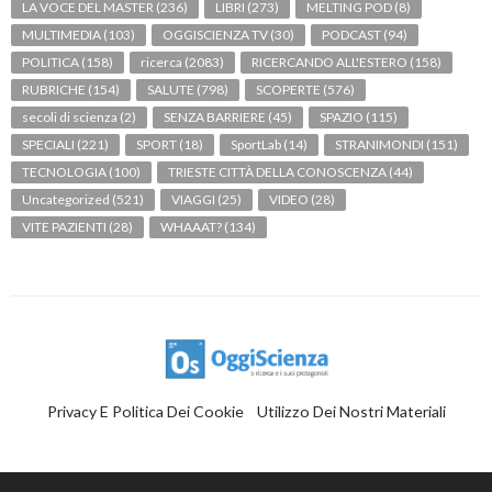
LA VOCE DEL MASTER
(236)
LIBRI
(273)
MELTING POD
(8)
MULTIMEDIA
(103)
OGGISCIENZA TV
(30)
PODCAST
(94)
POLITICA
(158)
ricerca
(2083)
RICERCANDO ALL'ESTERO
(158)
RUBRICHE
(154)
SALUTE
(798)
SCOPERTE
(576)
secoli di scienza
(2)
SENZA BARRIERE
(45)
SPAZIO
(115)
SPECIALI
(221)
SPORT
(18)
SportLab
(14)
STRANIMONDI
(151)
TECNOLOGIA
(100)
TRIESTE CITTÀ DELLA CONOSCENZA
(44)
Uncategorized
(521)
VIAGGI
(25)
VIDEO
(28)
VITE PAZIENTI
(28)
WHAAAT?
(134)
Privacy E Politica Dei Cookie
Utilizzo Dei Nostri Materiali