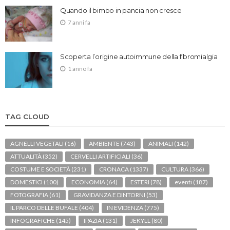
Quando il bimbo in pancia non cresce
7 anni fa
Scoperta l’origine autoimmune della fibromialgia
1 anno fa
TAG CLOUD
AGNELLI VEGETALI
(16)
AMBIENTE
(743)
ANIMALI
(142)
ATTUALITÀ
(352)
CERVELLI ARTIFICIALI
(36)
COSTUME E SOCIETÀ
(231)
CRONACA
(1337)
CULTURA
(366)
DOMESTICI
(100)
ECONOMIA
(64)
ESTERI
(78)
eventi
(187)
FOTOGRAFIA
(61)
GRAVIDANZA E DINTORNI
(53)
IL PARCO DELLE BUFALE
(404)
IN EVIDENZA
(775)
INFOGRAFICHE
(145)
IPAZIA
(131)
JEKYLL
(80)