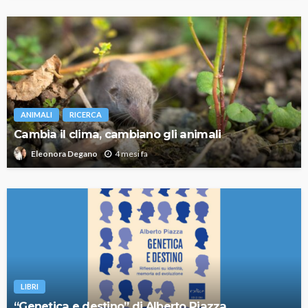
ANIMALI
RICERCA
Cambia il clima, cambiano gli animali
4 mesi fa
Eleonora Degano
LIBRI
“Genetica e destino” di Alberto Piazza