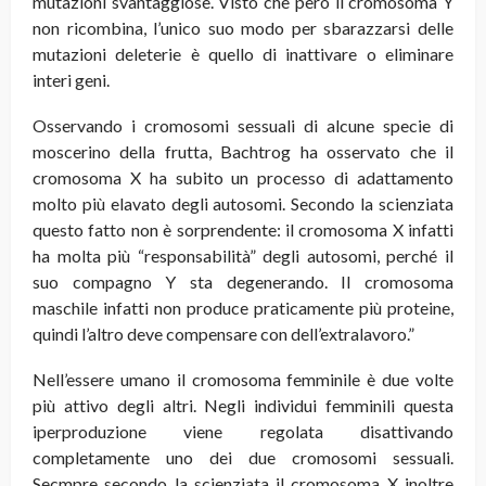
mutazioni svantaggiose. Visto che però il cromosoma Y
non ricombina, l’unico suo modo per sbarazzarsi delle
mutazioni deleterie è quello di inattivare o eliminare
interi geni.
Osservando i cromosomi sessuali di alcune specie di
moscerino della frutta, Bachtrog ha osservato che il
cromosoma X ha subito un processo di adattamento
molto più elavato degli autosomi. Secondo la scienziata
questo fatto non è sorprendente: il cromosoma X infatti
ha molta più “responsabilità” degli autosomi, perché il
suo compagno Y sta degenerando. Il cromosoma
maschile infatti non produce praticamente più proteine,
quindi l’altro deve compensare con dell’extralavoro.”
Nell’essere umano il cromosoma femminile è due volte
più attivo degli altri. Negli individui femminili questa
iperproduzione viene regolata disattivando
completamente uno dei due cromosomi sessuali.
Secmpre secondo la scienziata il cromosoma X inoltre