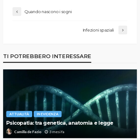
Quando nascono i sogni
Infezioni spaziali
TI POTREBBERO INTERESSARE
ATTUALITÀ
IN EVIDENZA
Psicopatia: tra genetica, anatomia e legge
3 mesi fa
Camilla de Fazio