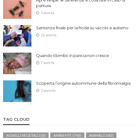
Api e vespe: le differenze e cosa fare in caso di
puntura
3 anni fa
Sentenza finale per la frode su vaccini e autismo
12 anni fa
Quando il bimbo in pancia non cresce
7 anni fa
Scoperta l’origine autoimmune della fibromialgia
1 anno fa
TAG CLOUD
AGNELLI VEGETALI
(16)
AMBIENTE
(743)
ANIMALI
(142)