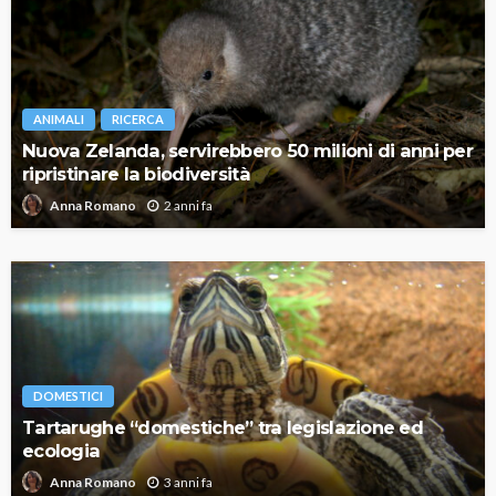
ANIMALI
RICERCA
Nuova Zelanda, servirebbero 50 milioni di anni per
ripristinare la biodiversità
2 anni fa
Anna Romano
DOMESTICI
Tartarughe “domestiche” tra legislazione ed
ecologia
3 anni fa
Anna Romano