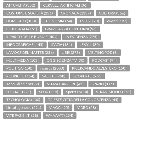
ATTUALITÀ
(352)
CERVELLI ARTIFICIALI
(36)
COSTUME E SOCIETÀ
(231)
CRONACA
(1337)
CULTURA
(366)
DOMESTICI
(100)
ECONOMIA
(64)
ESTERI
(78)
eventi
(187)
FOTOGRAFIA
(61)
GRAVIDANZA E DINTORNI
(53)
IL PARCO DELLE BUFALE
(404)
IN EVIDENZA
(775)
INFOGRAFICHE
(145)
IPAZIA
(131)
JEKYLL
(80)
LA VOCE DEL MASTER
(236)
LIBRI
(273)
MELTING POD
(8)
MULTIMEDIA
(103)
OGGISCIENZA TV
(30)
PODCAST
(94)
POLITICA
(158)
ricerca
(2083)
RICERCANDO ALL'ESTERO
(158)
RUBRICHE
(154)
SALUTE
(798)
SCOPERTE
(576)
secoli di scienza
(2)
SENZA BARRIERE
(45)
SPAZIO
(115)
SPECIALI
(221)
SPORT
(18)
SportLab
(14)
STRANIMONDI
(151)
TECNOLOGIA
(100)
TRIESTE CITTÀ DELLA CONOSCENZA
(44)
Uncategorized
(521)
VIAGGI
(25)
VIDEO
(28)
VITE PAZIENTI
(28)
WHAAAT?
(134)