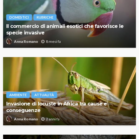
DOMESTICI
RUBRICHE
Il commercio di animali esotici che favorisce le
specie invasive
8 mesi fa
Anna Romano
AMBIENTE
ATTUALITÀ
Invasione di locuste in Africa tra cause e
conseguenze
2 anni fa
Anna Romano