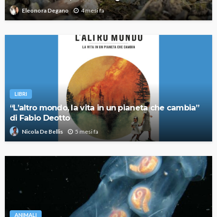
4 mesi fa
Eleonora Degano
LIBRI
“L’altro mondo, la vita in un pianeta che cambia”
di Fabio Deotto
5 mesi fa
Nicola De Bellis
ANIMALI