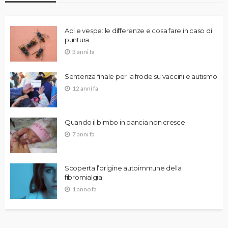
Api e vespe: le differenze e cosa fare in caso di
puntura
3 anni fa
Sentenza finale per la frode su vaccini e autismo
12 anni fa
Quando il bimbo in pancia non cresce
7 anni fa
Scoperta l’origine autoimmune della
fibromialgia
1 anno fa