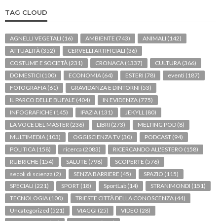
TAG CLOUD
AGNELLI VEGETALI
(16)
AMBIENTE
(743)
ANIMALI
(142)
ATTUALITÀ
(352)
CERVELLI ARTIFICIALI
(36)
COSTUME E SOCIETÀ
(231)
CRONACA
(1337)
CULTURA
(366)
DOMESTICI
(100)
ECONOMIA
(64)
ESTERI
(78)
eventi
(187)
FOTOGRAFIA
(61)
GRAVIDANZA E DINTORNI
(53)
IL PARCO DELLE BUFALE
(404)
IN EVIDENZA
(775)
INFOGRAFICHE
(145)
IPAZIA
(131)
JEKYLL
(80)
LA VOCE DEL MASTER
(236)
LIBRI
(273)
MELTING POD
(8)
MULTIMEDIA
(103)
OGGISCIENZA TV
(30)
PODCAST
(94)
POLITICA
(158)
ricerca
(2083)
RICERCANDO ALL'ESTERO
(158)
RUBRICHE
(154)
SALUTE
(798)
SCOPERTE
(576)
secoli di scienza
(2)
SENZA BARRIERE
(45)
SPAZIO
(115)
SPECIALI
(221)
SPORT
(18)
SportLab
(14)
STRANIMONDI
(151)
TECNOLOGIA
(100)
TRIESTE CITTÀ DELLA CONOSCENZA
(44)
Uncategorized
(521)
VIAGGI
(25)
VIDEO
(28)