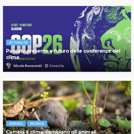
ATTUALITÀ
Passato presente e futuro delle conferenze del
clima
3 mesi fa
Nicole Beneventi
ANIMALI
RICERCA
Cambia il clima, cambiano gli animali