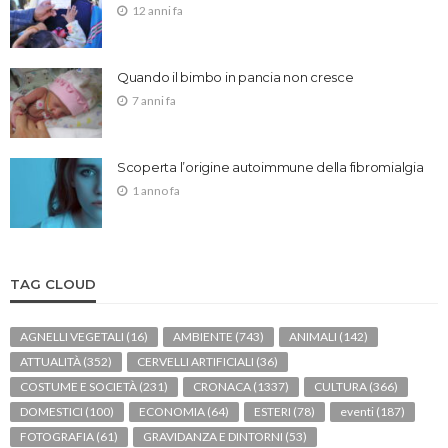
12 anni fa
Quando il bimbo in pancia non cresce
7 anni fa
Scoperta l’origine autoimmune della fibromialgia
1 anno fa
TAG CLOUD
AGNELLI VEGETALI
(16)
AMBIENTE
(743)
ANIMALI
(142)
ATTUALITÀ
(352)
CERVELLI ARTIFICIALI
(36)
COSTUME E SOCIETÀ
(231)
CRONACA
(1337)
CULTURA
(366)
DOMESTICI
(100)
ECONOMIA
(64)
ESTERI
(78)
eventi
(187)
FOTOGRAFIA
(61)
GRAVIDANZA E DINTORNI
(53)