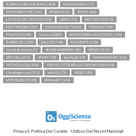
IL PARCO DELLE BUFALE
(404)
IN EVIDENZA
(775)
INFOGRAFICHE
(145)
IPAZIA
(131)
JEKYLL
(80)
LA VOCE DEL MASTER
(236)
LIBRI
(273)
MELTING POD
(8)
MULTIMEDIA
(103)
OGGISCIENZA TV
(30)
PODCAST
(94)
POLITICA
(158)
ricerca
(2083)
RICERCANDO ALL'ESTERO
(158)
RUBRICHE
(154)
SALUTE
(798)
SCOPERTE
(576)
secoli di scienza
(2)
SENZA BARRIERE
(45)
SPAZIO
(115)
SPECIALI
(221)
SPORT
(18)
SportLab
(14)
STRANIMONDI
(151)
TECNOLOGIA
(100)
TRIESTE CITTÀ DELLA CONOSCENZA
(44)
Uncategorized
(521)
VIAGGI
(25)
VIDEO
(28)
VITE PAZIENTI
(28)
WHAAAT?
(134)
Privacy E Politica Dei Cookie
Utilizzo Dei Nostri Materiali