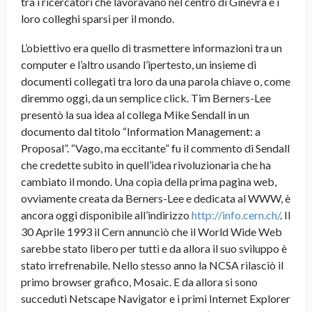
tra i ricercatori che lavoravano nel centro di Ginevra e i
loro colleghi sparsi per il mondo.
L’obiettivo era quello di trasmettere informazioni tra un
computer e l’altro usando l’ipertesto, un insieme di
documenti collegati tra loro da una parola chiave o, come
diremmo oggi, da un semplice click. Tim Berners-Lee
presentò la sua idea al collega Mike Sendall in un
documento dal titolo “Information Management: a
Proposal”. “Vago, ma eccitante” fu il commento di Sendall
che credette subito in quell’idea rivoluzionaria che ha
cambiato il mondo. Una copia della prima pagina web,
ovviamente creata da Berners-Lee e dedicata al WWW, è
ancora oggi disponibile all’indirizzo
http://info.cern.ch/
. Il
30 Aprile 1993 il Cern annunciò che il World Wide Web
sarebbe stato libero per tutti e da allora il suo sviluppo è
stato irrefrenabile. Nello stesso anno la NCSA rilasciò il
primo browser grafico, Mosaic. E da allora si sono
succeduti Netscape Navigator e i primi Internet Explorer