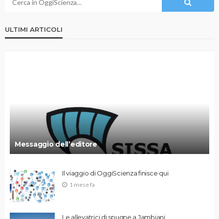
ULTIMI ARTICOLI
Messaggio dell’editore
Il viaggio di OggiScienza finisce qui
1 mese fa
Le allevatrici di spugne a Jambiani