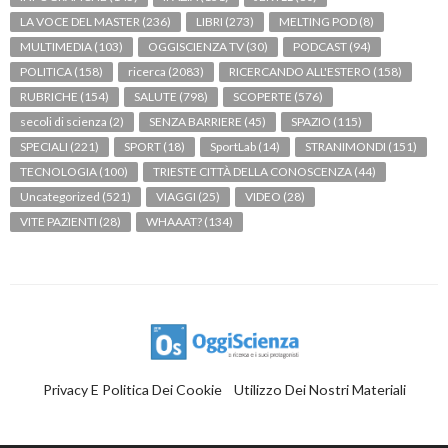
LA VOCE DEL MASTER
(236)
LIBRI
(273)
MELTING POD
(8)
MULTIMEDIA
(103)
OGGISCIENZA TV
(30)
PODCAST
(94)
POLITICA
(158)
ricerca
(2083)
RICERCANDO ALL'ESTERO
(158)
RUBRICHE
(154)
SALUTE
(798)
SCOPERTE
(576)
secoli di scienza
(2)
SENZA BARRIERE
(45)
SPAZIO
(115)
SPECIALI
(221)
SPORT
(18)
SportLab
(14)
STRANIMONDI
(151)
TECNOLOGIA
(100)
TRIESTE CITTÀ DELLA CONOSCENZA
(44)
Uncategorized
(521)
VIAGGI
(25)
VIDEO
(28)
VITE PAZIENTI
(28)
WHAAAT?
(134)
Privacy E Politica Dei Cookie
Utilizzo Dei Nostri Materiali