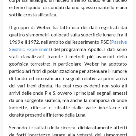
esterno liquido, circondati da uno spesso mantello e una
sottile crosta silicatica.
Il gruppo di Weber ha fatto uso dei dati registrati dai
quattro sismometri collocati sulla superficie lunare fra il
1969 e il 1972, nell’ambito dell’esperimento PSE (
Passive
Seismic Experiment
) del programma Apollo. I dati sono
stati rianalizzati tramite i metodi più avanzati della
geofisica terrestre: in particolare, Weber ha adottato
particolari filtri di polarizzazione per attenuare il rumore
di fondo ed intensificare i segnali relativi ai primi arrivi
dei vari treni d’onda. Ha così reso evidenti non solo gli
arrivi delle onde P e S, ovvero i principali segnali emessi
da una sorgente sismica, ma anche la comparsa di onde
indirette, riflesse o rifratte dalle varie interfacce di
densità presenti all’interno della Luna.
Secondo i risultati della ricerca, dichiaratamente affetti
da forti incertezze legate alla vetustà dei sismometri