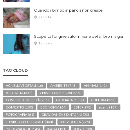
Quando il bimbo in pancia non cresce
7 anni fa
Scoperta l’origine autoimmune della fibromialgia
1 anno fa
TAG CLOUD
AGNELLI VEGETALI
(16)
AMBIENTE
(743)
ANIMALI
(142)
ATTUALITÀ
(352)
CERVELLI ARTIFICIALI
(36)
COSTUME E SOCIETÀ
(231)
CRONACA
(1337)
CULTURA
(366)
DOMESTICI
(100)
ECONOMIA
(64)
ESTERI
(78)
eventi
(187)
FOTOGRAFIA
(61)
GRAVIDANZA E DINTORNI
(53)
IL PARCO DELLE BUFALE
(404)
IN EVIDENZA
(775)
INFOGRAFICHE
(145)
IPAZIA
(131)
JEKYLL
(80)