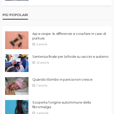
PIÙ POPOLARI
Api e vespe: le differenze e cosa fare in caso di
puntura
3 anni fa
Sentenza finale per la frode su vaccini e autismo
12 anni fa
Quando il bimbo in pancia non cresce
7 anni fa
Scoperta l’origine autoimmune della
fibromialgia
1 anno fa