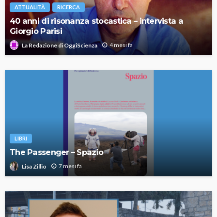
ATTUALITÀ
RICERCA
40 anni di risonanza stocastica – intervista a
Giorgio Parisi
4 mesi fa
La Redazione di OggiScienza
LIBRI
The Passenger – Spazio
7 mesi fa
Lisa Zillio