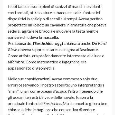
I suoi taccuini sono pieni di schizzi di macchine volanti,
carri armati, attrezzature subacquee e altri fantastici
dispositivi in anticipo di secoli sui tempi. Aveva perfino
progettato un robot: un cavaliere in armatura che poteva
sedersi, agitare le braccia e muovere la testa mentre
apriva e chiudeva la mascella.
Per Leonardo, l’
Earthshine
, oggi chiamato anche
Da Vinci
Glow
, doveva rappresentare un enigma affascinante.
Come artista, era profondamente interessato alla luce e
all’ombra. Come matematico e ingegnere, era
appassionato di geometria.
Nelle sue considerazioni, aveva commesso solo due
errori osservando il nostro satellite: uno interpretando i
“mari” lunari come oceani d’acqua; l’altro ritenendo che
gli oceani terrestri, invece delle nuvole, fossero la
principale fonte dell’
Earthshine
. Ma il concetto gli era ben
chiaro: il debole bagliore che consentiva di vedere