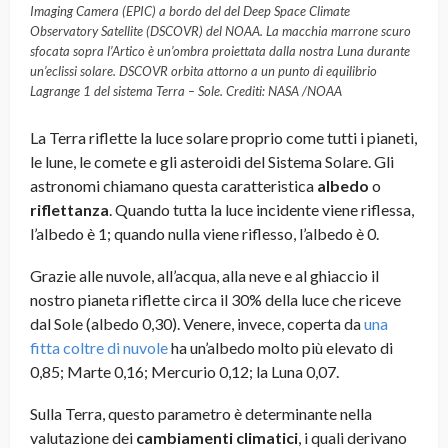
Imaging Camera (EPIC) a bordo del del Deep Space Climate
Observatory Satellite (DSCOVR) del NOAA. La macchia marrone scuro
sfocata sopra l’Artico è un’ombra proiettata dalla nostra Luna durante
un’eclissi solare. DSCOVR orbita attorno a un punto di equilibrio
Lagrange 1 del sistema Terra – Sole. Crediti: NASA /NOAA
La Terra riflette la luce solare proprio come tutti i pianeti,
le lune, le comete e gli asteroidi del Sistema Solare. Gli
astronomi chiamano questa caratteristica
albedo
o
riflettanza
. Quando tutta la luce incidente viene riflessa,
l’albedo è 1; quando nulla viene riflesso, l’albedo è 0.
Grazie alle nuvole, all’acqua, alla neve e al ghiaccio il
nostro pianeta riflette circa il 30% della luce che riceve
dal Sole (albedo 0,30). Venere, invece, coperta da
una
fitta coltre di nuvole
ha un’albedo molto più elevato di
0,85; Marte 0,16; Mercurio 0,12; la Luna 0,07.
Sulla Terra, questo parametro è determinante nella
valutazione dei
cambiamenti climatici
, i quali derivano