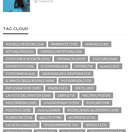
1 anno fa
TAG CLOUD
AGNELLI VEGETALI
(16)
AMBIENTE
(743)
ANIMALI
(142)
ATTUALITÀ
(352)
CERVELLI ARTIFICIALI
(36)
COSTUME E SOCIETÀ
(231)
CRONACA
(1337)
CULTURA
(366)
DOMESTICI
(100)
ECONOMIA
(64)
ESTERI
(78)
eventi
(187)
FOTOGRAFIA
(61)
GRAVIDANZA E DINTORNI
(53)
IL PARCO DELLE BUFALE
(404)
IN EVIDENZA
(775)
INFOGRAFICHE
(145)
IPAZIA
(131)
JEKYLL
(80)
LA VOCE DEL MASTER
(236)
LIBRI
(273)
MELTING POD
(8)
MULTIMEDIA
(103)
OGGISCIENZA TV
(30)
PODCAST
(94)
POLITICA
(158)
ricerca
(2083)
RICERCANDO ALL'ESTERO
(158)
RUBRICHE
(154)
SALUTE
(798)
SCOPERTE
(576)
secoli di scienza
(2)
SENZA BARRIERE
(45)
SPAZIO
(115)