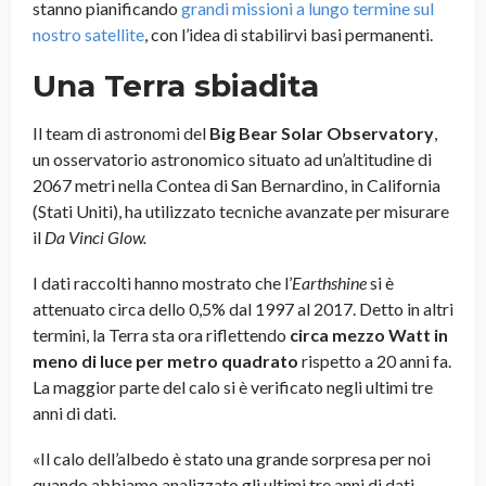
stanno pianificando
grandi missioni a lungo termine sul
nostro satellite
, con l’idea di stabilirvi basi permanenti.
Una Terra sbiadita
Il team di astronomi del
Big Bear Solar Observatory
,
un osservatorio astronomico situato ad un’altitudine di
2067 metri nella Contea di San Bernardino, in California
(Stati Uniti), ha utilizzato tecniche avanzate per misurare
il
Da Vinci Glow.
I dati raccolti hanno mostrato che l’
Earthshine
si è
attenuato circa dello 0,5% dal 1997 al 2017. Detto in altri
termini, la Terra sta ora riflettendo
circa mezzo Watt in
meno di luce per metro quadrato
rispetto a 20 anni fa.
La maggior parte del calo si è verificato negli ultimi tre
anni di dati.
«Il calo dell’albedo è stato una grande sorpresa per noi
quando abbiamo analizzato gli ultimi tre anni di dati.