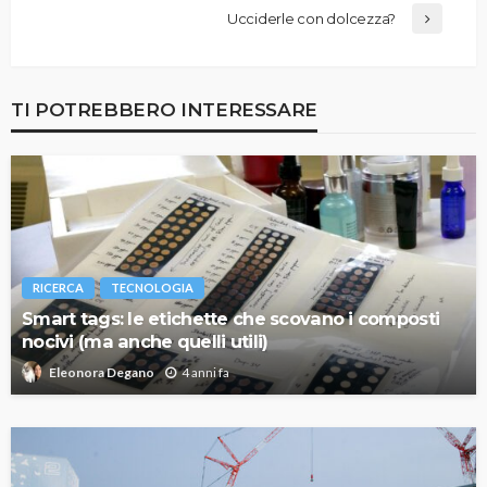
Ucciderle con dolcezza?
TI POTREBBERO INTERESSARE
RICERCA
TECNOLOGIA
Smart tags: le etichette che scovano i composti
nocivi (ma anche quelli utili)
4 anni fa
Eleonora Degano