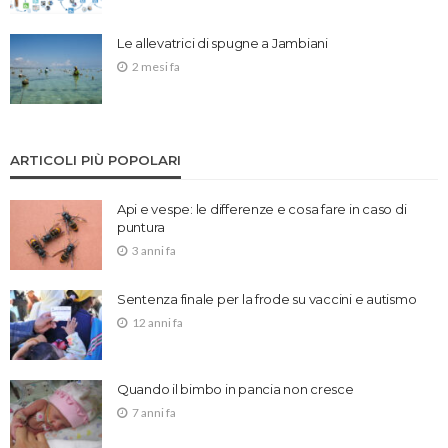
Le allevatrici di spugne a Jambiani
2 mesi fa
ARTICOLI PIÙ POPOLARI
Api e vespe: le differenze e cosa fare in caso di
puntura
3 anni fa
Sentenza finale per la frode su vaccini e autismo
12 anni fa
Quando il bimbo in pancia non cresce
7 anni fa