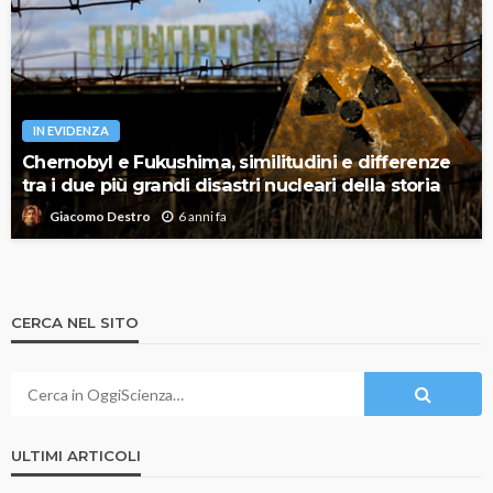
IN EVIDENZA
Chernobyl e Fukushima, similitudini e differenze
tra i due più grandi disastri nucleari della storia
6 anni fa
Giacomo Destro
CERCA NEL SITO
ULTIMI ARTICOLI