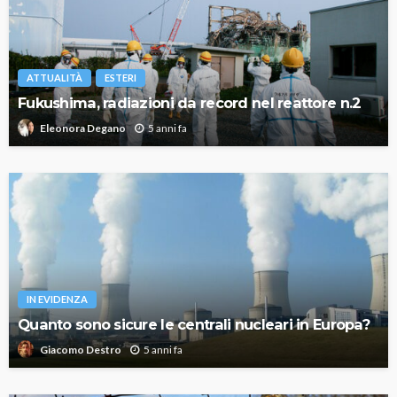
ATTUALITÀ
ESTERI
Fukushima, radiazioni da record nel reattore n.2
5 anni fa
Eleonora Degano
IN EVIDENZA
Quanto sono sicure le centrali nucleari in Europa?
5 anni fa
Giacomo Destro