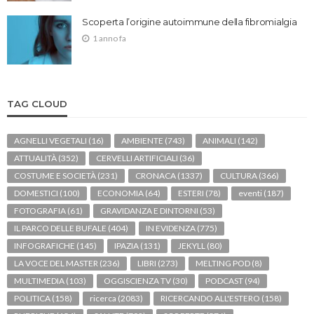
Scoperta l’origine autoimmune della fibromialgia
1 anno fa
TAG CLOUD
AGNELLI VEGETALI
(16)
AMBIENTE
(743)
ANIMALI
(142)
ATTUALITÀ
(352)
CERVELLI ARTIFICIALI
(36)
COSTUME E SOCIETÀ
(231)
CRONACA
(1337)
CULTURA
(366)
DOMESTICI
(100)
ECONOMIA
(64)
ESTERI
(78)
eventi
(187)
FOTOGRAFIA
(61)
GRAVIDANZA E DINTORNI
(53)
IL PARCO DELLE BUFALE
(404)
IN EVIDENZA
(775)
INFOGRAFICHE
(145)
IPAZIA
(131)
JEKYLL
(80)
LA VOCE DEL MASTER
(236)
LIBRI
(273)
MELTING POD
(8)
MULTIMEDIA
(103)
OGGISCIENZA TV
(30)
PODCAST
(94)
POLITICA
(158)
ricerca
(2083)
RICERCANDO ALL'ESTERO
(158)