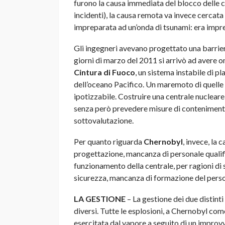
furono la causa immediata del blocco delle ce
incidenti), la causa remota va invece cercata
impreparata ad un’onda di tsunami: era impre
Gli ingegneri avevano progettato una barrier
giorni di marzo del 2011 si arrivò ad avere o
Cintura di Fuoco
, un sistema instabile di p
dell’oceano Pacifico. Un maremoto di quelle
ipotizzabile. Costruire una centrale nucleare 
senza però prevedere misure di contenimento
sottovalutazione.
Per quanto riguarda
Chernobyl
, invece, la 
progettazione, mancanza di personale qualif
funzionamento della centrale, per ragioni di
sicurezza, mancanza di formazione del perso
LA GESTIONE
– La gestione dei due distinti
diversi. Tutte le esplosioni, a Chernobyl co
esercitata dal vapore a seguito di un impro