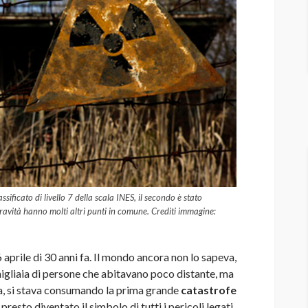
ssificato di livello 7 della scala INES, il secondo è stato
 gravità hanno molti altri punti in comune. Crediti immagine:
le di 30 anni fa. Il mondo ancora non lo sapeva,
gliaia di persone che abitavano poco distante, ma
sia, si stava consumando la prima grande
catastrofe
resto diventato il simbolo di tutti i pericoli legati