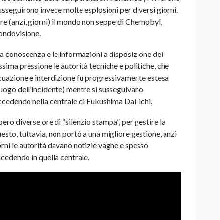
susseguirono invece molte esplosioni per diversi giorni.
re (anzi, giorni) il mondo non seppe di Chernobyl,
mondovisione.
a conoscenza e le informazioni a disposizione dei
tissima pressione le autorità tecniche e politiche, che
evacuazione e interdizione fu progressivamente estesa
l luogo dell’incidente) mentre si susseguivano
uccedendo nella centrale di Fukushima Dai-ichi.
bbero diverse ore di “silenzio stampa”, per gestire la
esto, tuttavia, non portò a una migliore gestione, anzi
orni le autorità davano notizie vaghe e spesso
cedendo in quella centrale.