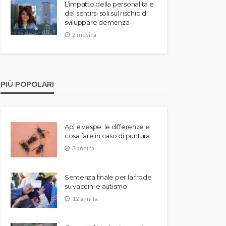
L’impatto della personalità e
del sentirsi soli sul rischio di
sviluppare demenza
2 mesi fa
PIÙ POPOLARI
Api e vespe: le differenze e
cosa fare in caso di puntura
3 anni fa
Sentenza finale per la frode
su vaccini e autismo
12 anni fa