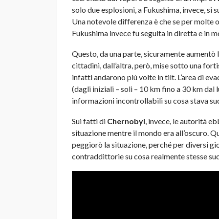
solo due esplosioni, a Fukushima, invece, si 
Una notevole differenza è che se per molte o
Fukushima invece fu seguita in diretta e in 
Questo, da una parte, sicuramente aumentò l
cittadini, dall’altra, però, mise sotto una for
infatti andarono più volte in tilt. L’area di 
(dagli iniziali – soli – 10 km fino a 30 km da
informazioni incontrollabili su cosa stava s
Sui fatti di
Chernobyl
, invece, le autorità e
situazione mentre il mondo era all’oscuro. Qu
peggiorò la situazione, perché per diversi gi
contraddittorie su cosa realmente stesse suc