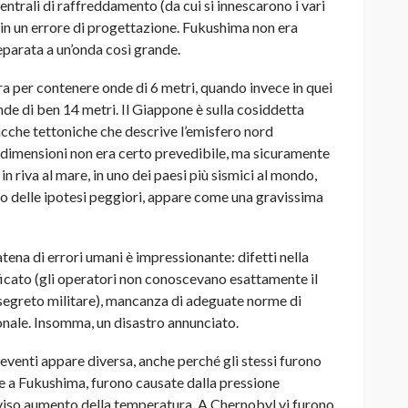
ntrali di raffreddamento (da cui si innescarono i vari
 in un errore di progettazione. Fukushima non era
parata a un’onda così grande.
a per contenere onde di 6 metri, quando invece in quei
nde di ben 14 metri. Il Giappone è sulla cosiddetta
lacche tettoniche che descrive l’emisfero nord
 dimensioni non era certo prevedibile, ma sicuramente
in riva al mare, in uno dei paesi più sismici al mondo,
 delle ipotesi peggiori, appare come una gravissima
catena di errori umani è impressionante: difetti nella
icato (gli operatori non conoscevano esattamente il
 segreto militare), mancanza di adeguate norme di
nale. Insomma, un disastro annunciato.
 eventi appare diversa, anche perché gli stessi furono
me a Fukushima, furono causate dalla pressione
vviso aumento della temperatura. A Chernobyl vi furono