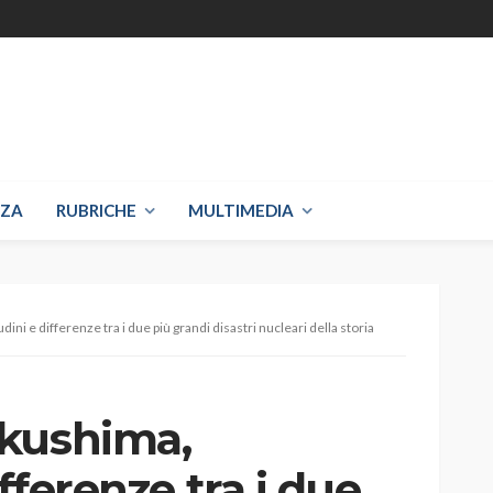
NZA
RUBRICHE
MULTIMEDIA
ni e differenze tra i due più grandi disastri nucleari della storia
ukushima,
ifferenze tra i due