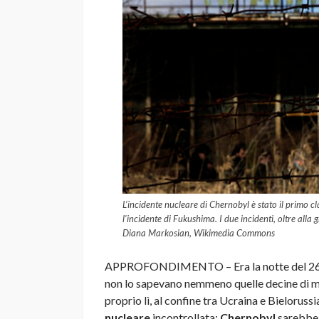
L’incidente nucleare di Chernobyl è stato il primo cla
l’incidente di Fukushima. I due incidenti, oltre alla
Diana Markosian, Wikimedia Commons
APPROFONDIMENTO – Era la notte del 26 apri
non lo sapevano nemmeno quelle decine di mi
proprio lì, al confine tra Ucraina e Bielorus
nucleare
incontrollata:
Chernobyl
sarebbe p