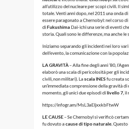
all’utilizzo del nucleare per scopi civili. Il 
totale. Venti anni dopo, nel 2011 una onda di
essere paragonato a Chernobyl: nel corso di a
di
Fukushima
Dai-ichi una serie di eventi c
storia. Quali sono le differenze, ma anche le 
Iniziamo separando gli incidenti nei loro vari 
dell’evento, la comunicazione con la popolazi
LA GRAVITÀ
– Alla fine degli anni ’80, l’Ag
elaborò una scala di pericolosità per gli inci
civili, non militari). La
scala INES
fu creata so
un’immediata comprensione della gravità di 
momento, gli unici due episodi di
livello 7
, i
https://infogr.am/MsL3aEljxxkbFtwW
LE CAUSE
– Se Chernobyl si verificò certam
fu dovuto a
cause di tipo naturale
. Questo