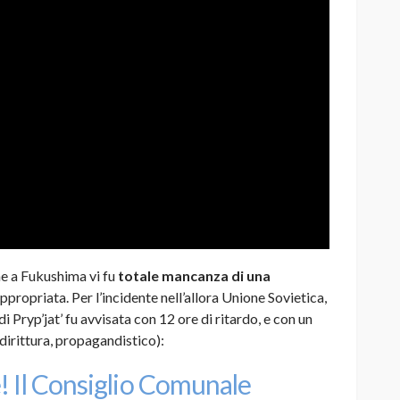
he a Fukushima vi fu
totale mancanza di una
propriata. Per l’incidente nell’allora Unione Sovietica,
i Pryp’jat’ fu avvisata con 12 ore di ritardo, e con un
dirittura, propagandistico):
! Il Consiglio Comunale