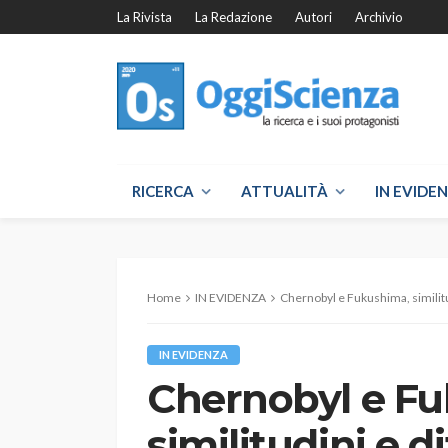
La Rivista
La Redazione
Autori
Archivio
RICERCA
ATTUALITÀ
IN EVIDE
Home
IN EVIDENZA
Chernobyl e Fukushima, similitudi
IN EVIDENZA
Chernobyl e F
similitudini e d