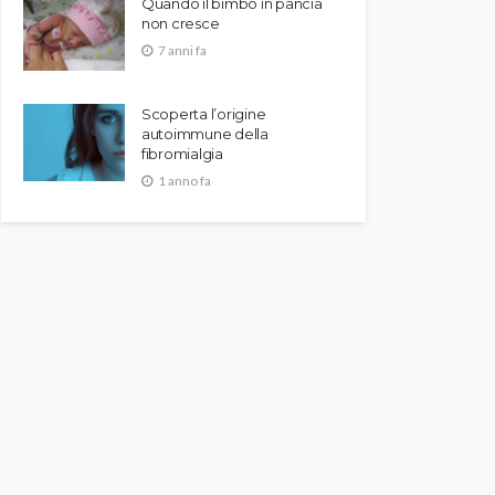
Quando il bimbo in pancia
non cresce
7 anni fa
Scoperta l’origine
autoimmune della
fibromialgia
1 anno fa