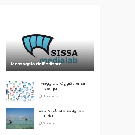
Messaggio dell’editore
Il viaggio di OggiScienza
finisce qui
1 mese fa
Le allevatrici di spugne a
Jambiani
2 mesi fa