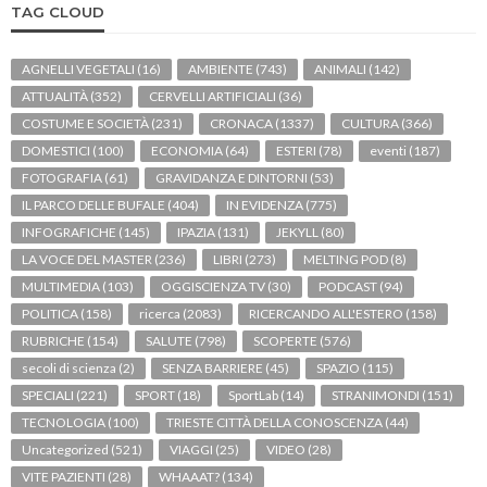
TAG CLOUD
AGNELLI VEGETALI
(16)
AMBIENTE
(743)
ANIMALI
(142)
ATTUALITÀ
(352)
CERVELLI ARTIFICIALI
(36)
COSTUME E SOCIETÀ
(231)
CRONACA
(1337)
CULTURA
(366)
DOMESTICI
(100)
ECONOMIA
(64)
ESTERI
(78)
eventi
(187)
FOTOGRAFIA
(61)
GRAVIDANZA E DINTORNI
(53)
IL PARCO DELLE BUFALE
(404)
IN EVIDENZA
(775)
INFOGRAFICHE
(145)
IPAZIA
(131)
JEKYLL
(80)
LA VOCE DEL MASTER
(236)
LIBRI
(273)
MELTING POD
(8)
MULTIMEDIA
(103)
OGGISCIENZA TV
(30)
PODCAST
(94)
POLITICA
(158)
ricerca
(2083)
RICERCANDO ALL'ESTERO
(158)
RUBRICHE
(154)
SALUTE
(798)
SCOPERTE
(576)
secoli di scienza
(2)
SENZA BARRIERE
(45)
SPAZIO
(115)
SPECIALI
(221)
SPORT
(18)
SportLab
(14)
STRANIMONDI
(151)
TECNOLOGIA
(100)
TRIESTE CITTÀ DELLA CONOSCENZA
(44)
Uncategorized
(521)
VIAGGI
(25)
VIDEO
(28)
VITE PAZIENTI
(28)
WHAAAT?
(134)