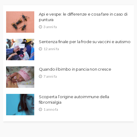
Api e vespe: le differenze e cosa fare in caso di
puntura
3 anni fa
Sentenza finale per la frode su vaccini e autismo
12 anni fa
Quando il bimbo in pancia non cresce
7 anni fa
Scoperta l’origine autoimmune della
fibromialgia
1 anno fa