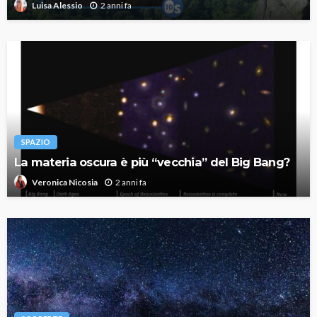
2 anni fa
Luisa Alessio
SPAZIO
La materia oscura è più “vecchia” del Big Bang?
2 anni fa
Veronica Nicosia