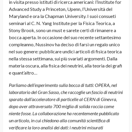
in visita presso istituti di ricerca americani: l’Institute for
Advanced Study a Princeton, Upenn, l’Università del
Maryland e ora la Chapman University. I suoi consueti
seminari al C. N. Yang Institute per la Fisica Teorica, a
Stony Brook, sono un must e sarete certi di rimanere a
bocca aperta. In occasione del suo recente settantesimo
compleanno, Nussinov ha deciso di farsi un regalo unico
nel suo genere: pubblicare undici articoli di fisica teorica
nella stessa settimana, sui più svariati argomenti. Dalla
materia oscura, alla fisica dei neutrini, alla teoria dei grafi
e quant’altro
…
Parliamo dell’esperimento sulla bocca di tutti: OPERA, nel
laboratorio del Gran Sasso, che raccoglie un fascio di neutrini
sparato dall’acceleratore di particelle al CERN di Ginevra,
dopo aver attraversato 700 miglia di solida roccia come
niente fosse. La collaborazione ha recentemente pubblicato
un articolo, in cui chiedono alla comunità scientifica di
verificare la loro analisi dei dati: i neutrini misurati