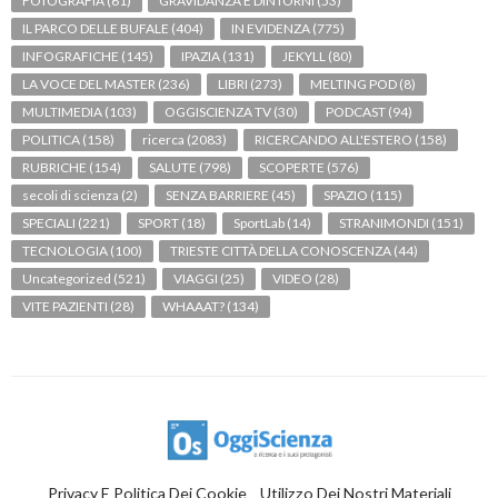
FOTOGRAFIA
(61)
GRAVIDANZA E DINTORNI
(53)
IL PARCO DELLE BUFALE
(404)
IN EVIDENZA
(775)
INFOGRAFICHE
(145)
IPAZIA
(131)
JEKYLL
(80)
LA VOCE DEL MASTER
(236)
LIBRI
(273)
MELTING POD
(8)
MULTIMEDIA
(103)
OGGISCIENZA TV
(30)
PODCAST
(94)
POLITICA
(158)
ricerca
(2083)
RICERCANDO ALL'ESTERO
(158)
RUBRICHE
(154)
SALUTE
(798)
SCOPERTE
(576)
secoli di scienza
(2)
SENZA BARRIERE
(45)
SPAZIO
(115)
SPECIALI
(221)
SPORT
(18)
SportLab
(14)
STRANIMONDI
(151)
TECNOLOGIA
(100)
TRIESTE CITTÀ DELLA CONOSCENZA
(44)
Uncategorized
(521)
VIAGGI
(25)
VIDEO
(28)
VITE PAZIENTI
(28)
WHAAAT?
(134)
Privacy E Politica Dei Cookie
Utilizzo Dei Nostri Materiali