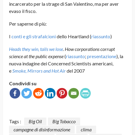
incarcerato per la strage di San Valentino, ma per aver
evaso il fisco.
Per saperne di più:
I
conti e gli strafalcioni
dello Heartland (
riassunto
)
Heads they win, tails we lose
. How corporations corrupt
science at the public expense
(
riassunto
;
presentazione
), la
nuova indagine dei Concerned Scientists americani,
e
Smoke, Mirrors and Hot Air
del 2007
Condividi su
Tags :
Big Oil
Big Tobacco
campagne di disinformazione
clima