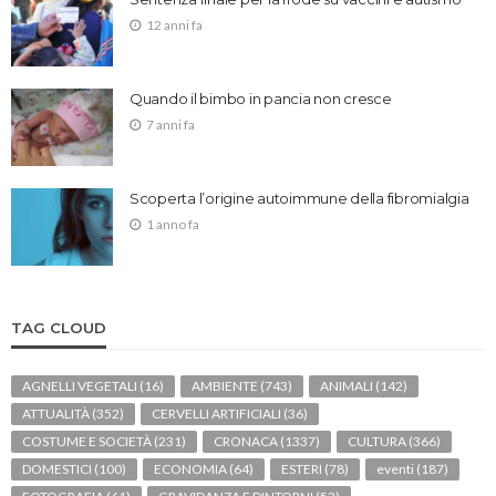
12 anni fa
Quando il bimbo in pancia non cresce
7 anni fa
Scoperta l’origine autoimmune della fibromialgia
1 anno fa
TAG CLOUD
AGNELLI VEGETALI
(16)
AMBIENTE
(743)
ANIMALI
(142)
ATTUALITÀ
(352)
CERVELLI ARTIFICIALI
(36)
COSTUME E SOCIETÀ
(231)
CRONACA
(1337)
CULTURA
(366)
DOMESTICI
(100)
ECONOMIA
(64)
ESTERI
(78)
eventi
(187)