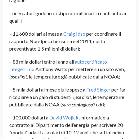
ragione.
I ricercatori godono di stipendi milionari in confronto ai
quali i
– 11.600 dollari al mese a
Craig Idso
per coordinare il
rapporto Non-Ipcc che uscirà nel 2014, costo
preventivato 1,5 milioni di dollari;
– 88 mila dollari entro l’anno all’
autocertificato
integerrimo
Anthony Watts per mettere su un sito web,
ipse dixit
, le temperature già pubblicate dalla NOAA;
– 5 mila dollari al mese più le spese a
Fred Singer
per far
ricopiare a un paio di studenti,
ipse dixit,
le temperature
pubblicate dalla NOAA (
sarà contagioso? ndr)
;
– 100.000 dollari a
David Wojick
, informatico a
contratto al Dipartimento dell’energia, per scrivere 20
“moduli” adatti a scolari di 10-12 anni, che sottolineino