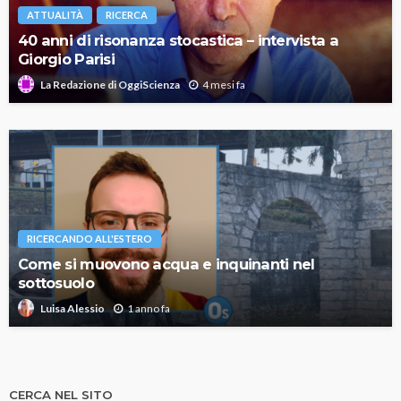
ATTUALITÀ
RICERCA
40 anni di risonanza stocastica – intervista a
Giorgio Parisi
4 mesi fa
La Redazione di OggiScienza
RICERCANDO ALL'ESTERO
Come si muovono acqua e inquinanti nel
sottosuolo
1 anno fa
Luisa Alessio
CERCA NEL SITO