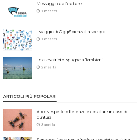
Messaggio dell’editore
1 mese fa
Il viaggio di OggiScienza finisce qui
1 mese fa
Le allevatrici di spugne a Jambiani
2 mesi fa
ARTICOLI PIÙ POPOLARI
Api e vespe: le differenze e cosa fare in caso di
puntura
3 anni fa
Sentenza finale per la frode su vaccini e autismo