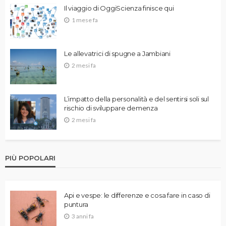
Il viaggio di OggiScienza finisce qui
1 mese fa
Le allevatrici di spugne a Jambiani
2 mesi fa
L’impatto della personalità e del sentirsi soli sul
rischio di sviluppare demenza
2 mesi fa
PIÙ POPOLARI
Api e vespe: le differenze e cosa fare in caso di
puntura
3 anni fa