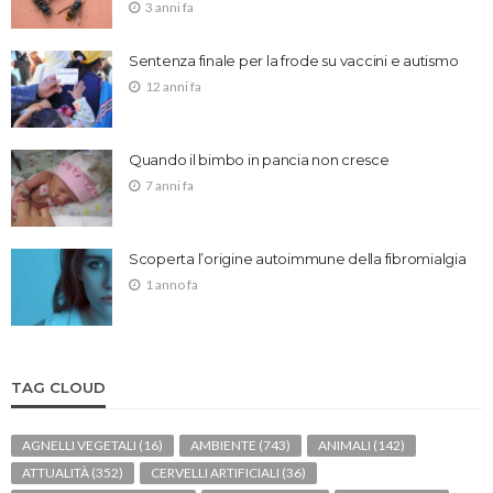
3 anni fa
Sentenza finale per la frode su vaccini e autismo
12 anni fa
Quando il bimbo in pancia non cresce
7 anni fa
Scoperta l’origine autoimmune della fibromialgia
1 anno fa
TAG CLOUD
AGNELLI VEGETALI
(16)
AMBIENTE
(743)
ANIMALI
(142)
ATTUALITÀ
(352)
CERVELLI ARTIFICIALI
(36)