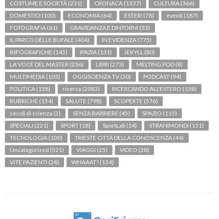
COSTUME E SOCIETÀ
(231)
CRONACA
(1337)
CULTURA
(366)
DOMESTICI
(100)
ECONOMIA
(64)
ESTERI
(78)
eventi
(187)
FOTOGRAFIA
(61)
GRAVIDANZA E DINTORNI
(53)
IL PARCO DELLE BUFALE
(404)
IN EVIDENZA
(775)
INFOGRAFICHE
(145)
IPAZIA
(131)
JEKYLL
(80)
LA VOCE DEL MASTER
(236)
LIBRI
(273)
MELTING POD
(8)
MULTIMEDIA
(103)
OGGISCIENZA TV
(30)
PODCAST
(94)
POLITICA
(158)
ricerca
(2083)
RICERCANDO ALL'ESTERO
(158)
RUBRICHE
(154)
SALUTE
(798)
SCOPERTE
(576)
secoli di scienza
(2)
SENZA BARRIERE
(45)
SPAZIO
(115)
SPECIALI
(221)
SPORT
(18)
SportLab
(14)
STRANIMONDI
(151)
TECNOLOGIA
(100)
TRIESTE CITTÀ DELLA CONOSCENZA
(44)
Uncategorized
(521)
VIAGGI
(25)
VIDEO
(28)
VITE PAZIENTI
(28)
WHAAAT?
(134)