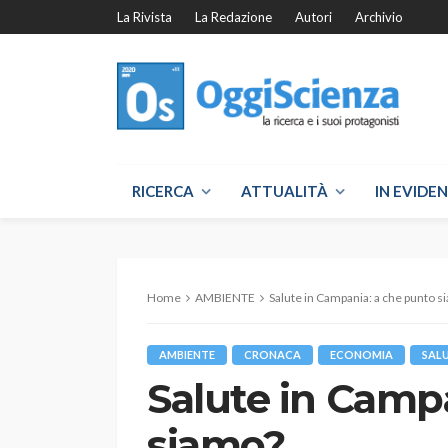
La Rivista
La Redazione
Autori
Archivio
RICERCA
ATTUALITÀ
IN EVIDE
Home
AMBIENTE
Salute in Campania: a che punto s
AMBIENTE
CRONACA
ECONOMIA
SAL
Salute in Camp
siamo?