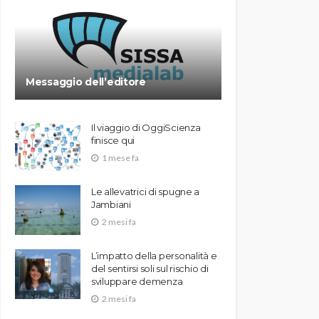
Messaggio dell’editore
Il viaggio di OggiScienza
finisce qui
1 mese fa
Le allevatrici di spugne a
Jambiani
2 mesi fa
L’impatto della personalità e
del sentirsi soli sul rischio di
sviluppare demenza
2 mesi fa