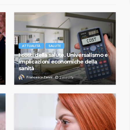
ATTUALITÀ
SALUTE
I costi della salute. Universalismo e
implicazioni economiche della
sanità
Francesca Zanni
2 mesi fa