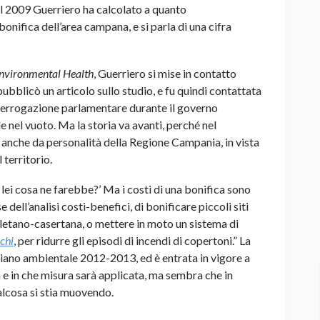
el 2009 Guerriero ha calcolato a quanto
nifica dell’area campana, e si parla di una cifra
nvironmental Health
, Guerriero si mise in contatto
pubblicò un articolo sullo studio, e fu quindi contattata
nterrogazione parlamentare durante il governo
 nel vuoto. Ma la storia va avanti, perché nel
anche da personalità della Regione Campania, in vista
 territorio.
lei cosa ne farebbe?’ Ma i costi di una bonifica sono
e dell’analisi costi-benefici, di bonificare piccoli siti
oletano-casertana, o mettere in moto un sistema di
ochi
, per ridurre gli episodi di incendi di copertoni.” La
piano ambientale 2012-2013, ed è entrata in vigore a
 e in che misura sarà applicata, ma sembra che in
alcosa si stia muovendo.