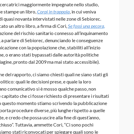
icercatrici maggiormente impegnate nello studio,
le stampe un libro,
Corpi in trappola
, in cui veniva
 quasi novanta intervistati nelle zone di Sebiorec.
o un altro libro, a firma di Cori,
Se fossi una pecora,
tazione del rischio sanitario connesso all’inquinamento
tro, a parlare di Sebiorec, denunciando le conseguenze
icazione con la popolazione che, stabiliti all’inizio
ne, o erano stati bypassati dalle autorità politiche
indagine, pronto dal 2009 ma mai stato accessibile)
.
e del rapporto, ci siamo chiesti quali ne siano stati gli
litico: quali le decisioni prese, e quale la loro
iano comunicativo si è mosso qualche passo, non
è capitato che ci fosse richiesto di presentare i risultati
. In questo momento stiamo scrivendo la pubblicazione
mporta procedure diverse, più lunghe rispetto a quelle
e, e credo che possa uscire alla fine di quest’anno,
chiuso”. Tuttavia, ammette Cori, “Ci sono pochi
siamo stati riconvocati per spiegare quali sono le