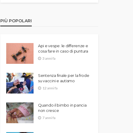
PIÙ POPOLARI
Api e vespe: le differenze e
cosa fare in caso di puntura
3 anni fa
Sentenza finale per la frode
su vaccini e autismo
12 anni fa
Quando il bimbo in pancia
non cresce
7 anni fa