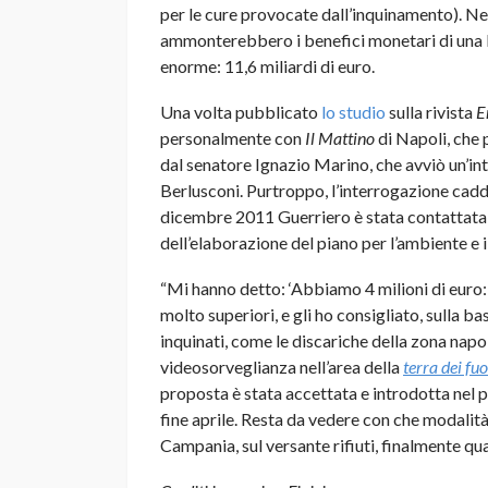
per le cure provocate dall’inquinamento). N
ammonterebbero i benefici monetari di una bo
enorme: 11,6 miliardi di euro.
Una volta pubblicato
lo studio
sulla rivista
E
personalmente con
Il Mattino
di Napoli, che 
dal senatore Ignazio Marino, che avviò un’i
Berlusconi. Purtroppo, l’interrogazione cadde
dicembre 2011 Guerriero è stata contattata 
dell’elaborazione del piano per l’ambiente e il
“Mi hanno detto: ‘Abbiamo 4 milioni di euro: 
molto superiori, e gli ho consigliato, sulla bas
inquinati, come le discariche della zona nap
videosorveglianza nell’area della
terra dei fu
proposta è stata accettata e introdotta nel 
fine aprile. Resta da vedere con che modalità
Campania, sul versante rifiuti, finalmente qu