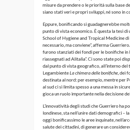
misure da prendere o le priorità sulla base dei
siano stati veri e propri sviluppi, né sono in
Eppure, bonificando si guadagnerebbe molto,
punto di vista economico. È questa la tesi di
School of Hygiene and Tropical Medicine di
necessario, ma conviene”, afferma Guerriero.
furono stanziati dei fondi per le bonifiche in 
riassegnati ad Alitalia”. Ci sono state poi dis
dal punto di vista geografico, all’interno del
Legambiente
La chimera delle bonifiche
, dei 
destinata al nord: per esempio, mentre per P
al sud ci si limita spesso a una messa in sicur
gioca un ruolo importante nella decisione del
L’innovatività degli studi che Guerriero ha po
londinese, sta nell’unire dati demografici – l
oggi bonificassimo le aree inquinate, nell’ar
salute dei cittadini, di generare un consider