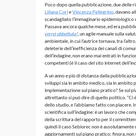
Poco dopo quella pubblicazione, due delle r
Liliana Cori
e
Vincenza Pellegrino
, davano al
scandagliato l’immaginario epidemiologico di
Passava ancora qualche mese, ed era pubblicat
verrei abbattuta?
, un agile manuale sulla valu
ambientale, in cui l’autrice tornava, tra l’al
deleterie dell’inefficienza dei canali di comun
dell’indagine, non erano mai entrati in funzio
competenti (è il caso del sito internet dell’
A un anno e più di distanza dalla pubblicazion
sviluppi sia in ambito medico, sia in ambito po
implementazione sul piano pratico? Se sul p
altrettanto si può dire di quello politico. “Ci 
dello studio, e l’abbiamo fatto con piacere
scientifica sull’indagine: è un lavoro che co
della scrittura del rapporto per il committent
quindi il caso Sebiorec non è assolutamente 
aggiornamenti sul piano pratico: finora, non 