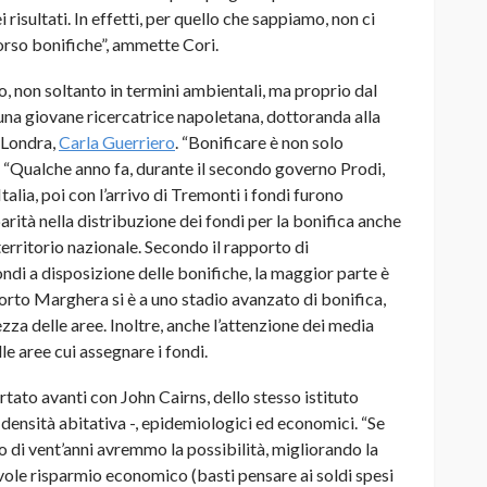
 risultati. In effetti, per quello che sappiamo, non ci
 corso bonifiche”, ammette Cori.
 non soltanto in termini ambientali, ma proprio dal
 una giovane ricercatrice napoletana, dottoranda alla
 Londra,
Carla Guerriero
. “Bonificare è non solo
 “Qualche anno fa, durante il secondo governo Prodi,
Italia, poi con l’arrivo di Tremonti i fondi furono
parità nella distribuzione dei fondi per la bonifica anche
 territorio nazionale. Secondo il rapporto di
fondi a disposizione delle bonifiche, la maggior parte è
orto Marghera si è a uno stadio avanzato di bonifica,
ezza delle aree. Inoltre, anche l’attenzione dei media
le aree cui assegnare i fondi.
rtato avanti con John Cairns, dello stesso istituto
a densità abitativa -, epidemiologici ed economici. “Se
co di vent’anni avremmo la possibilità, migliorando la
evole risparmio economico (basti pensare ai soldi spesi