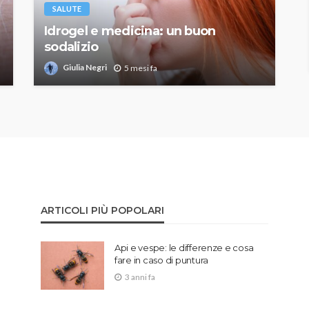
SALUTE
Idrogel e medicina: un buon
sodalizio
Giulia Negri
5 mesi fa
ARTICOLI PIÙ POPOLARI
Api e vespe: le differenze e cosa
fare in caso di puntura
3 anni fa