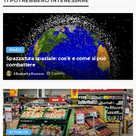
TI POTREBBERO INTERESSARE
SPAZIO
Spazzatura spaziale: cos’è e come si può
combattere
2 anni fa
Elisabetta Bonora
ATTUALITÀ