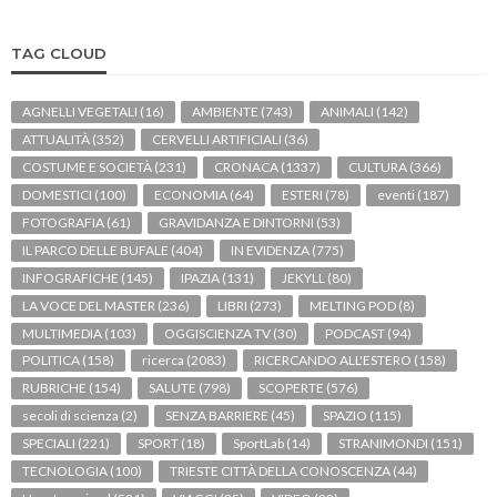
TAG CLOUD
AGNELLI VEGETALI
(16)
AMBIENTE
(743)
ANIMALI
(142)
ATTUALITÀ
(352)
CERVELLI ARTIFICIALI
(36)
COSTUME E SOCIETÀ
(231)
CRONACA
(1337)
CULTURA
(366)
DOMESTICI
(100)
ECONOMIA
(64)
ESTERI
(78)
eventi
(187)
FOTOGRAFIA
(61)
GRAVIDANZA E DINTORNI
(53)
IL PARCO DELLE BUFALE
(404)
IN EVIDENZA
(775)
INFOGRAFICHE
(145)
IPAZIA
(131)
JEKYLL
(80)
LA VOCE DEL MASTER
(236)
LIBRI
(273)
MELTING POD
(8)
MULTIMEDIA
(103)
OGGISCIENZA TV
(30)
PODCAST
(94)
POLITICA
(158)
ricerca
(2083)
RICERCANDO ALL'ESTERO
(158)
RUBRICHE
(154)
SALUTE
(798)
SCOPERTE
(576)
secoli di scienza
(2)
SENZA BARRIERE
(45)
SPAZIO
(115)
SPECIALI
(221)
SPORT
(18)
SportLab
(14)
STRANIMONDI
(151)
TECNOLOGIA
(100)
TRIESTE CITTÀ DELLA CONOSCENZA
(44)