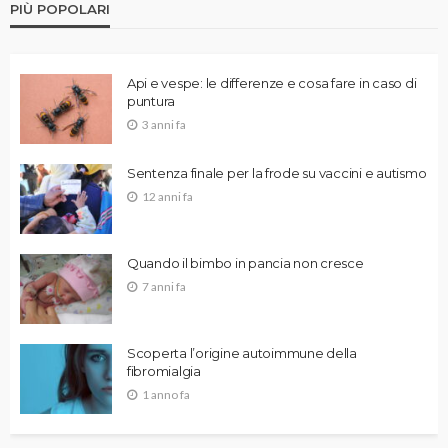
PIÙ POPOLARI
Api e vespe: le differenze e cosa fare in caso di
puntura
3 anni fa
Sentenza finale per la frode su vaccini e autismo
12 anni fa
Quando il bimbo in pancia non cresce
7 anni fa
Scoperta l’origine autoimmune della
fibromialgia
1 anno fa