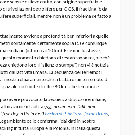
are scosse di lieve entità, con origine superficiale.
di trivellazioni petrolifere per OGS, il fracking “è da
quifere superficiali, mentre non è un problema se fatto a
attualmente avviene a profondità ben inferiori a quelle
lometri solitamente, certamente sopra i 5) e comunque
isma emiliano (intorno ai 10 km). E se non bastasse,
n questo momento chiedono di restare anonimi, perché
neza chiedono loro il “silenzio stampa”) non vi è notizia
dotti dall’attività umana. La sequenza dei terremoti
si, mostra chiaramente che si tratta di un terremoto di
a spaziale, un fronte di oltre 80 km, che temporale.
n può avere provocato la sequenza di scosse emiliane,
ratturazione idraulica (
aggiornamento! l’abbiamo
 fracking in Italia c’è, il
bacino di Ribolla sul fiume Bruna
,
Legambiente ce lo conferma: “dai dati in nostro
acking in tutta Europa è la Polonia, in Italia questa