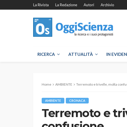
La Rivista
La Redazione
Autori
Archivio
RICERCA
ATTUALITÀ
IN EVIDE
Home
AMBIENTE
Terremoto e trivelle, molta conf
AMBIENTE
CRONACA
Terremoto e tri
confusione