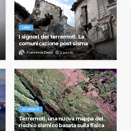
LIBRI
I signori dei terremoti. La
comunicazione post sisma
Francesca Zanni
2 anni fa
SCOPERTE
Terremoti, una nuova mappa del
rischio sismico basata sulla fisica