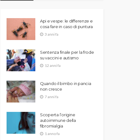
Api e vespe: le differenze e
cosa fare in caso di puntura
3 anni fa
Sentenza finale per la frode
su vaccini e autismo
12 anni fa
Quando il bimbo in pancia
non cresce
7 anni fa
Scoperta l’origine
autoimmune della
fibromialgia
1 anno fa