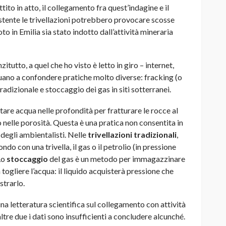
ito in atto, il collegamento fra quest’indagine e il
stente le trivellazioni potrebbero provocare scosse
to in Emilia sia stato indotto dall’attività mineraria
itutto, a quel che ho visto è letto in giro – internet,
nuano a confondere pratiche molto diverse: fracking (o
 tradizionale e stoccaggio dei gas in siti sotterranei
.
ettare acqua nelle profondità per fratturare le rocce al
o nelle porosità. Questa è una pratica non consentita in
 degli ambientalisti. Nelle
trivellazioni tradizionali
,
do con una trivella, il gas o il petrolio (in pressione
Lo
stoccaggio
del gas è un metodo per immagazzinare
 togliere l’acqua: il liquido acquisterà pressione che
strarlo.
una letteratura scientifica sul collegamento con attività
 altre due i dati sono insufficienti a concludere alcunché.