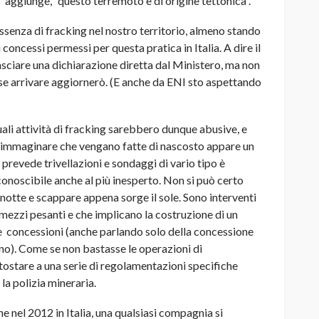
,” aggiunge, “questo terremoto è di origine tettonica”.
ssenza di fracking nel nostro territorio, almeno stando
 concessi permessi per questa pratica in Italia. A dire il
lasciare una dichiarazione diretta dal Ministero, ma non
se arrivare aggiornerò. (E anche da ENI sto aspettando
uali attività di fracking sarebbero dunque abusive, e
re immaginare che vengano fatte di nascosto appare un
 prevede trivellazioni e sondaggi di vario tipo è
oscibile anche al più inesperto. Non si può certo
i notte e scappare appena sorge il sole. Sono interventi
 mezzi pesanti e che implicano la costruzione di un
 e concessioni (anche parlando solo della concessione
reno). Come se non bastasse le operazioni di
tostare a una serie di regolamentazioni specifiche
la polizia mineraria.
el 2012 in Italia, una qualsiasi compagnia si