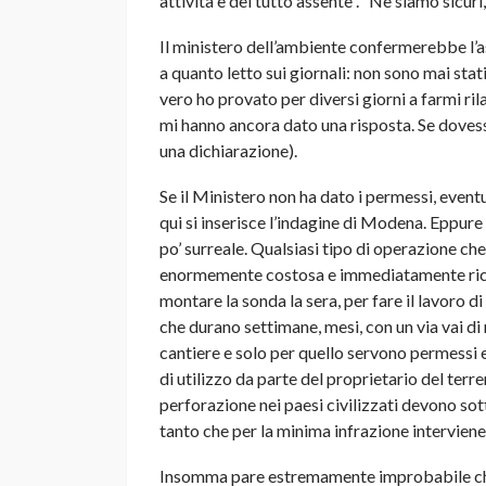
attività è del tutto assente”. “Ne siamo sicuri
Il ministero dell’ambiente confermerebbe l’a
a quanto letto sui giornali: non sono mai stati
vero ho provato per diversi giorni a farmi ri
mi hanno ancora dato una risposta. Se doves
una dichiarazione).
Se il Ministero non ha dato i permessi, event
qui si inserisce l’indagine di Modena. Eppu
po’ surreale. Qualsiasi tipo di operazione che
enormemente costosa e immediatamente ricon
montare la sonda la sera, per fare il lavoro d
che durano settimane, mesi, con un via vai di
cantiere e solo per quello servono permessi
di utilizzo da parte del proprietario del ter
perforazione nei paesi civilizzati devono sot
tanto che per la minima infrazione interviene 
Insomma pare estremamente improbabile che n