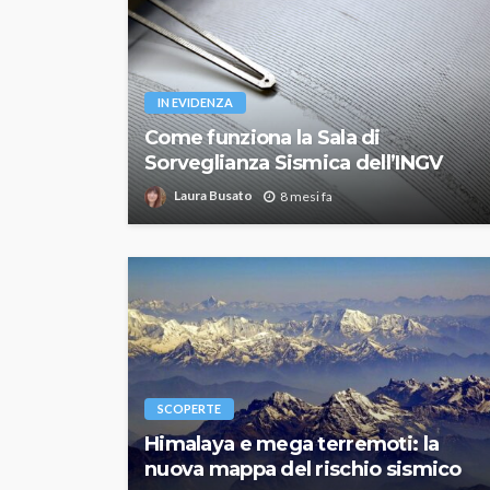
IN EVIDENZA
Come funziona la Sala di
Sorveglianza Sismica dell’INGV
Laura Busato
8 mesi fa
SCOPERTE
Himalaya e mega terremoti: la
nuova mappa del rischio sismico