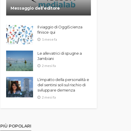
Messaggio dell’editore
Il viaggio di OggiScienza
finisce qui
1 mese fa
Le allevatrici di spugne a
Jambiani
2 mesi fa
L’impatto della personalità e
del sentirsi soli sul rischio di
sviluppare demenza
2 mesi fa
PIÙ POPOLARI