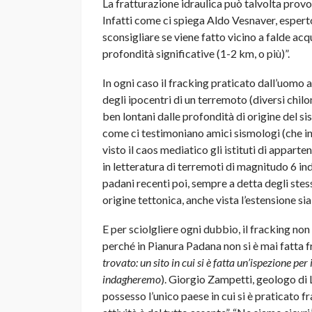
La fratturazione idraulica può talvolta provoc
Infatti come ci spiega Aldo Vesnaver, esperto 
sconsigliare se viene fatto vicino a falde ac
profondità significative (1-2 km, o più)”.
In ogni caso il fracking praticato dall’uomo 
degli ipocentri di un terremoto (diversi chi
ben lontani dalle profondità di origine del s
come ci testimoniano amici sismologi (che i
visto il caos mediatico gli istituti di apparte
in letteratura di terremoti di magnitudo 6 in
padani recenti poi, sempre a detta degli stes
origine tettonica, anche vista l’estensione si
E per sciolgliere ogni dubbio, il fracking no
perché in Pianura Padana non si è mai fatta f
trovato: un sito in cui si è fatta un’ispezione per il
indagheremo
). Giorgio Zampetti, geologo di 
possesso l’unico paese in cui si è praticato fr