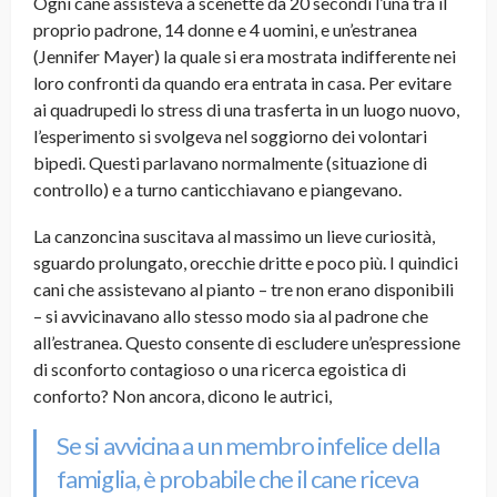
Ogni cane assisteva a scenette da 20 secondi l’una tra il
proprio padrone, 14 donne e 4 uomini, e un’estranea
(Jennifer Mayer) la quale si era mostrata indifferente nei
loro confronti da quando era entrata in casa. Per evitare
ai quadrupedi lo stress di una trasferta in un luogo nuovo,
l’esperimento si svolgeva nel soggiorno dei volontari
bipedi. Questi parlavano normalmente (situazione di
controllo) e a turno canticchiavano e piangevano.
La canzoncina suscitava al massimo un lieve curiosità,
sguardo prolungato, orecchie dritte e poco più. I quindici
cani che assistevano al pianto – tre non erano disponibili
– si avvicinavano allo stesso modo sia al padrone che
all’estranea. Questo consente di escludere un’espressione
di sconforto contagioso o una ricerca egoistica di
conforto? Non ancora, dicono le autrici,
Se si avvicina a un membro infelice della
famiglia, è probabile che il cane riceva