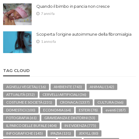
Quando il bimbo in pancia non cresce
7 anni fa
Scoperta l’origine autoimmune della fibromialgia
1 anno fa
TAG CLOUD
AGNELLI VEGETALI
(16)
AMBIENTE
(743)
ANIMALI
(142)
ATTUALITÀ
(352)
CERVELLI ARTIFICIALI
(36)
COSTUME E SOCIETÀ
(231)
CRONACA
(1337)
CULTURA
(366)
DOMESTICI
(100)
ECONOMIA
(64)
ESTERI
(78)
eventi
(187)
FOTOGRAFIA
(61)
GRAVIDANZA E DINTORNI
(53)
IL PARCO DELLE BUFALE
(404)
IN EVIDENZA
(775)
INFOGRAFICHE
(145)
IPAZIA
(131)
JEKYLL
(80)