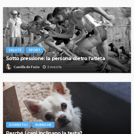
SALUTE
SPORT
Sotto pressione: la persona dietro l’atleta
2 mesi fa
Camilla de Fazio
DOMESTICI
RUBRICHE
Perché i cani inclinano la testa?