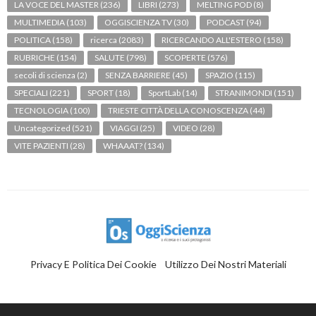
LA VOCE DEL MASTER
(236)
LIBRI
(273)
MELTING POD
(8)
MULTIMEDIA
(103)
OGGISCIENZA TV
(30)
PODCAST
(94)
POLITICA
(158)
ricerca
(2083)
RICERCANDO ALL'ESTERO
(158)
RUBRICHE
(154)
SALUTE
(798)
SCOPERTE
(576)
secoli di scienza
(2)
SENZA BARRIERE
(45)
SPAZIO
(115)
SPECIALI
(221)
SPORT
(18)
SportLab
(14)
STRANIMONDI
(151)
TECNOLOGIA
(100)
TRIESTE CITTÀ DELLA CONOSCENZA
(44)
Uncategorized
(521)
VIAGGI
(25)
VIDEO
(28)
VITE PAZIENTI
(28)
WHAAAT?
(134)
Privacy E Politica Dei Cookie
Utilizzo Dei Nostri Materiali