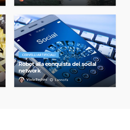
CERVELLI ARTIFICIALI
Robot alla conquista dei social
network
Viola Bachini
1 anno fa