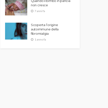
Quando il bimbo in pancia
non cresce
7 anni fa
Scoperta l’origine
autoimmune della
fibromialgia
1 anno fa