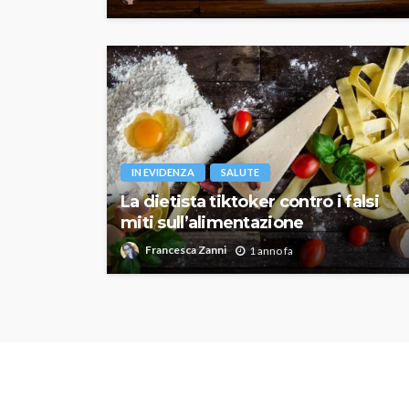
IN EVIDENZA
SALUTE
La dietista tiktoker contro i falsi
miti sull’alimentazione
Francesca Zanni
1 anno fa