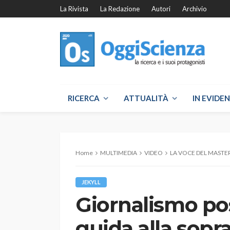
La Rivista
La Redazione
Autori
Archivio
RICERCA
ATTUALITÀ
IN EVIDE
Home
MULTIMEDIA
VIDEO
LA VOCE DEL MASTE
JEKYLL
Giornalismo pos
guida alla sopr