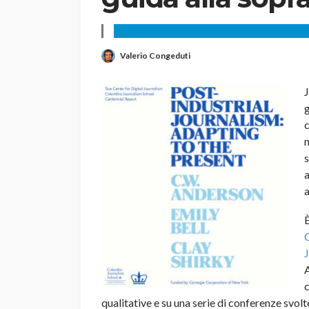
Valerio Congeduti
J
g
c
m
s
a
a
È
J
A
c
qualitative e su una serie di conferenze svolt