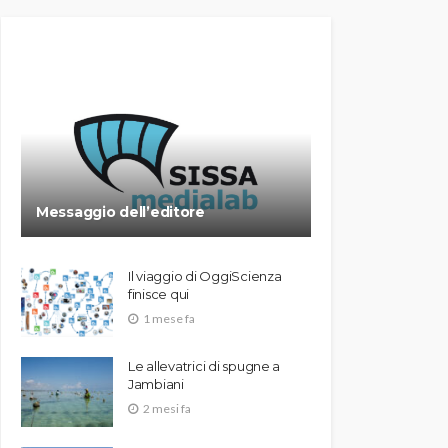
Messaggio dell’editore
Il viaggio di OggiScienza
finisce qui
1 mese fa
Le allevatrici di spugne a
Jambiani
2 mesi fa