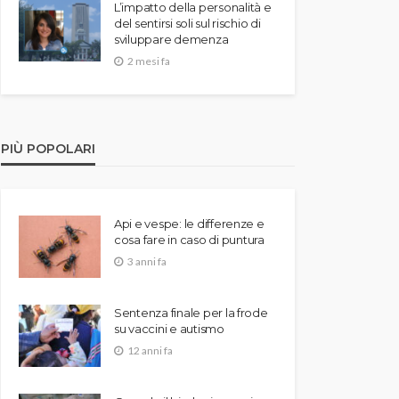
L’impatto della personalità e
del sentirsi soli sul rischio di
sviluppare demenza
2 mesi fa
PIÙ POPOLARI
Api e vespe: le differenze e
cosa fare in caso di puntura
3 anni fa
Sentenza finale per la frode
su vaccini e autismo
12 anni fa