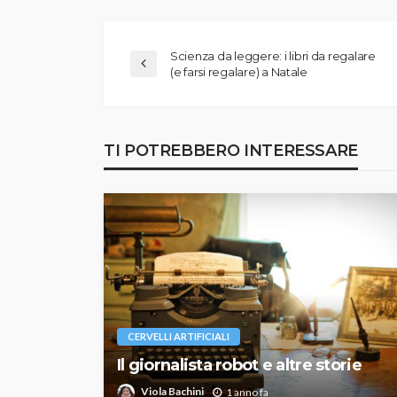
Scienza da leggere: i libri da regalare
(e farsi regalare) a Natale
TI POTREBBERO INTERESSARE
CERVELLI ARTIFICIALI
Il giornalista robot e altre storie
Viola Bachini
1 anno fa