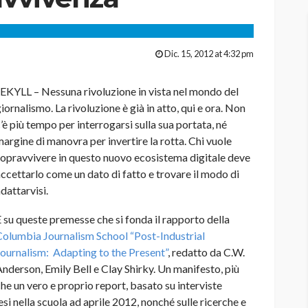
Dic. 15, 2012 at 4:32 pm
EKYLL – Nessuna rivoluzione in vista nel mondo del
iornalismo. La rivoluzione è già in atto, qui e ora. Non
’è più tempo per interrogarsi sulla sua portata, né
argine di manovra per invertire la rotta. Chi vuole
opravvivere in questo nuovo ecosistema digitale deve
ccettarlo come un dato di fatto e trovare il modo di
dattarvisi.
 su queste premesse che si fonda il rapporto della
Columbia Journalism School
“Post-Industrial
ournalism: Adapting to the Present”
, redatto da C.W.
nderson, Emily Bell e Clay Shirky. Un manifesto, più
he un vero e proprio report, basato su interviste
esi nella scuola ad aprile 2012, nonché sulle ricerche e