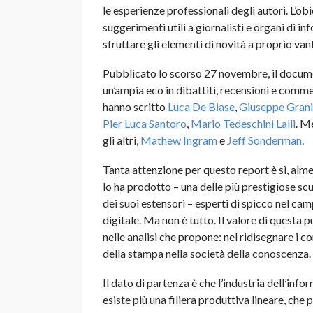
le esperienze professionali degli autori. L’ob
suggerimenti utili a giornalisti e organi di 
sfruttare gli elementi di novità a proprio van
Pubblicato lo scorso 27 novembre, il docum
un’ampia eco in dibattiti, recensioni e comment
hanno scritto
Luca De Biase
,
Giuseppe Grani
Pier Luca Santoro
,
Mario Tedeschini Lalli
. M
gli altri,
Mathew Ingram
e
Jeff Sonderman
.
Tanta attenzione per questo report è sì, alme
lo ha prodotto – una delle più prestigiose scu
dei suoi estensori – esperti di spicco nel cam
digitale. Ma non è tutto. Il valore di questa 
nelle analisi che propone: nel ridisegnare i con
della stampa nella società della conoscenza.
Il dato di partenza è che l’industria dell’in
esiste più una filiera produttiva lineare, che 