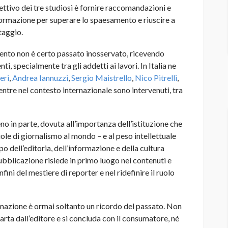
iettivo dei tre studiosi è fornire raccomandazioni e
informazione per superare lo spaesamento e riuscire a
taggio.
ento non è certo passato inosservato, ricevendo
i, specialmente tra gli addetti ai lavori. In Italia ne
eri
,
Andrea Iannuzzi
,
Sergio Maistrello
,
Nico Pitrelli
,
entre nel contesto internazionale sono intervenuti, tra
no in parte, dovuta all’importanza dell’istituzione che
ole di giornalismo al mondo – e al peso intellettuale
po dell’editoria, dell’informazione e della cultura
pubblicazione risiede in primo luogo nei contenuti e
fini del mestiere di reporter e nel ridefinire il ruolo
formazione è ormai soltanto un ricordo del passato. Non
parta dall’editore e si concluda con il consumatore, né