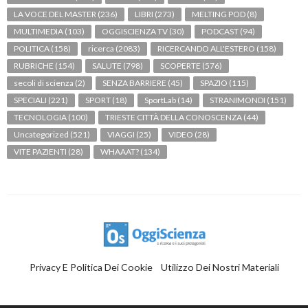
LA VOCE DEL MASTER
(236)
LIBRI
(273)
MELTING POD
(8)
MULTIMEDIA
(103)
OGGISCIENZA TV
(30)
PODCAST
(94)
POLITICA
(158)
ricerca
(2083)
RICERCANDO ALL'ESTERO
(158)
RUBRICHE
(154)
SALUTE
(798)
SCOPERTE
(576)
secoli di scienza
(2)
SENZA BARRIERE
(45)
SPAZIO
(115)
SPECIALI
(221)
SPORT
(18)
SportLab
(14)
STRANIMONDI
(151)
TECNOLOGIA
(100)
TRIESTE CITTÀ DELLA CONOSCENZA
(44)
Uncategorized
(521)
VIAGGI
(25)
VIDEO
(28)
VITE PAZIENTI
(28)
WHAAAT?
(134)
Privacy E Politica Dei Cookie
Utilizzo Dei Nostri Materiali