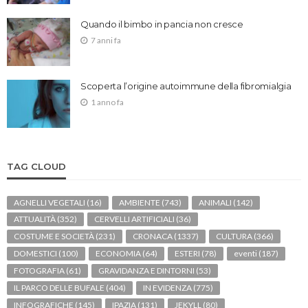
Quando il bimbo in pancia non cresce
7 anni fa
Scoperta l’origine autoimmune della fibromialgia
1 anno fa
TAG CLOUD
AGNELLI VEGETALI
(16)
AMBIENTE
(743)
ANIMALI
(142)
ATTUALITÀ
(352)
CERVELLI ARTIFICIALI
(36)
COSTUME E SOCIETÀ
(231)
CRONACA
(1337)
CULTURA
(366)
DOMESTICI
(100)
ECONOMIA
(64)
ESTERI
(78)
eventi
(187)
FOTOGRAFIA
(61)
GRAVIDANZA E DINTORNI
(53)
IL PARCO DELLE BUFALE
(404)
IN EVIDENZA
(775)
INFOGRAFICHE
(145)
IPAZIA
(131)
JEKYLL
(80)