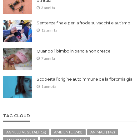
puntura
3 anni fa
Sentenza finale per la frode su vaccini e autismo
12 anni fa
Quando il bimbo in pancia non cresce
7 anni fa
Scoperta l’origine autoimmune della fibromialgia
1 anno fa
TAG CLOUD
AGNELLI VEGETALI
(16)
AMBIENTE
(743)
ANIMALI
(142)
ATTUALITÀ
(352)
CERVELLI ARTIFICIALI
(36)