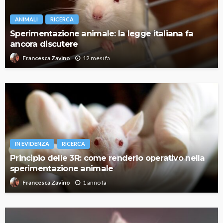
ANIMALI
RICERCA
Sperimentazione animale: la legge italiana fa
ancora discutere
12 mesi fa
Francesca Zavino
IN EVIDENZA
RICERCA
Principio delle 3R: come renderlo operativo nella
sperimentazione animale
1 anno fa
Francesca Zavino