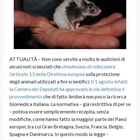
ATTUALITÀ – Non sono servite a molto le audizioni di
alcuni noti scienziati che
chiedevano di ridiscutere
l’articolo 13 della Direttiva europea
sulla protezione
degli animali utilizzati a fini scientifici.
Il 1 agosto infatti
la Camera dei Deputati ha approvato in via definitiva il
provvedimento
che di fatto limiterà non poco la ricerca
biomedica italiana. La normativa – già restrittiva di per se
– poteva essere semplicemente recepita, senza
modifiche, come hanno fatto la maggior parte dei Paesi
europei, tra cui Gran Bretagna, Svezia, Francia, Belgio,
Spagna e Danimarca. In questo modo la legge –