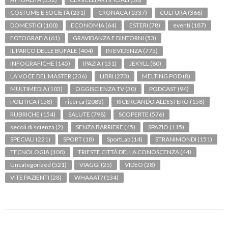
COSTUME E SOCIETÀ
(231)
CRONACA
(1337)
CULTURA
(366)
DOMESTICI
(100)
ECONOMIA
(64)
ESTERI
(78)
eventi
(187)
FOTOGRAFIA
(61)
GRAVIDANZA E DINTORNI
(53)
IL PARCO DELLE BUFALE
(404)
IN EVIDENZA
(775)
INFOGRAFICHE
(145)
IPAZIA
(131)
JEKYLL
(80)
LA VOCE DEL MASTER
(236)
LIBRI
(273)
MELTING POD
(8)
MULTIMEDIA
(103)
OGGISCIENZA TV
(30)
PODCAST
(94)
POLITICA
(158)
ricerca
(2083)
RICERCANDO ALL'ESTERO
(158)
RUBRICHE
(154)
SALUTE
(798)
SCOPERTE
(576)
secoli di scienza
(2)
SENZA BARRIERE
(45)
SPAZIO
(115)
SPECIALI
(221)
SPORT
(18)
SportLab
(14)
STRANIMONDI
(151)
TECNOLOGIA
(100)
TRIESTE CITTÀ DELLA CONOSCENZA
(44)
Uncategorized
(521)
VIAGGI
(25)
VIDEO
(28)
VITE PAZIENTI
(28)
WHAAAT?
(134)