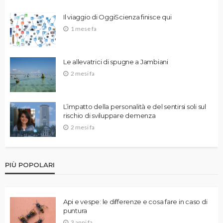
Il viaggio di OggiScienza finisce qui
1 mese fa
Le allevatrici di spugne a Jambiani
2 mesi fa
L’impatto della personalità e del sentirsi soli sul
rischio di sviluppare demenza
2 mesi fa
PIÙ POPOLARI
Api e vespe: le differenze e cosa fare in caso di
puntura
3 anni fa