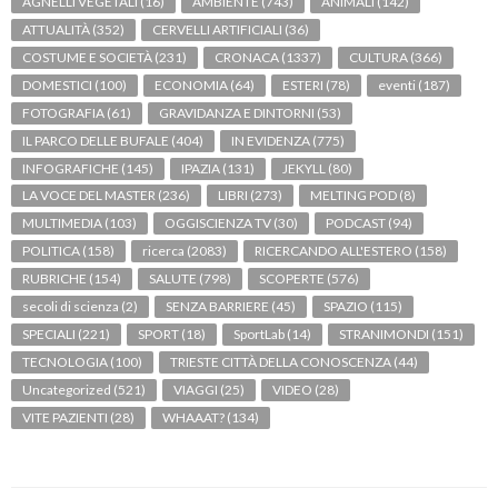
AGNELLI VEGETALI
(16)
AMBIENTE
(743)
ANIMALI
(142)
ATTUALITÀ
(352)
CERVELLI ARTIFICIALI
(36)
COSTUME E SOCIETÀ
(231)
CRONACA
(1337)
CULTURA
(366)
DOMESTICI
(100)
ECONOMIA
(64)
ESTERI
(78)
eventi
(187)
FOTOGRAFIA
(61)
GRAVIDANZA E DINTORNI
(53)
IL PARCO DELLE BUFALE
(404)
IN EVIDENZA
(775)
INFOGRAFICHE
(145)
IPAZIA
(131)
JEKYLL
(80)
LA VOCE DEL MASTER
(236)
LIBRI
(273)
MELTING POD
(8)
MULTIMEDIA
(103)
OGGISCIENZA TV
(30)
PODCAST
(94)
POLITICA
(158)
ricerca
(2083)
RICERCANDO ALL'ESTERO
(158)
RUBRICHE
(154)
SALUTE
(798)
SCOPERTE
(576)
secoli di scienza
(2)
SENZA BARRIERE
(45)
SPAZIO
(115)
SPECIALI
(221)
SPORT
(18)
SportLab
(14)
STRANIMONDI
(151)
TECNOLOGIA
(100)
TRIESTE CITTÀ DELLA CONOSCENZA
(44)
Uncategorized
(521)
VIAGGI
(25)
VIDEO
(28)
VITE PAZIENTI
(28)
WHAAAT?
(134)