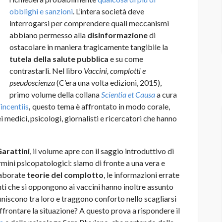
obblighi e sanzioni
. L’intera società deve
interrogarsi per comprendere quali meccanismi
abbiano permesso alla
disinformazione
di
ostacolare in maniera tragicamente tangibile la
tutela della salute pubblica
e su come
contrastarli. Nel libro
Vaccini, complotti e
pseudoscienza
(C’era una volta edizioni, 2015),
primo volume della collana
Scientia et Causa
a cura
ncentiis
,
questo tema è affrontato in modo corale,
edici, psicologi, giornalisti e ricercatori che hanno
Garattini
, il volume apre con il saggio introduttivo di
rmini psicopatologici: siamo di fronte a una vera e
elaborate
teorie del complotto
, le informazioni errate
nti che si oppongono ai vaccini hanno inoltre assunto
 uniscono tra loro e traggono conforto nello scagliarsi
rontare la situazione? A questo prova a rispondere il