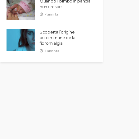
Quando il bimbo in pancia
non cresce
7 anni fa
Scoperta l’origine
autoimmune della
fibromialgia
1 anno fa