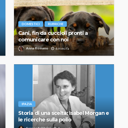
DOMESTICI
RUBRICHE
Cani, fin da cuccioli pronti a
comunicare con noi
Anna Romano
6 mesi fa
IPAZIA
Storia di una scelta: Isabel Morgan e
le ricerche sulla polio