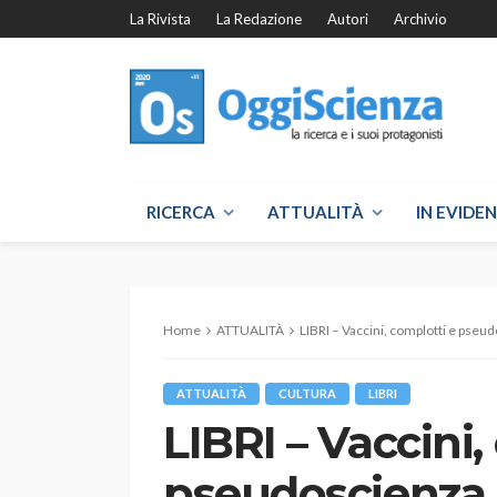
La Rivista
La Redazione
Autori
Archivio
RICERCA
ATTUALITÀ
IN EVIDE
Home
ATTUALITÀ
LIBRI – Vaccini, complotti e pseu
ATTUALITÀ
CULTURA
LIBRI
LIBRI – Vaccini,
pseudoscienza