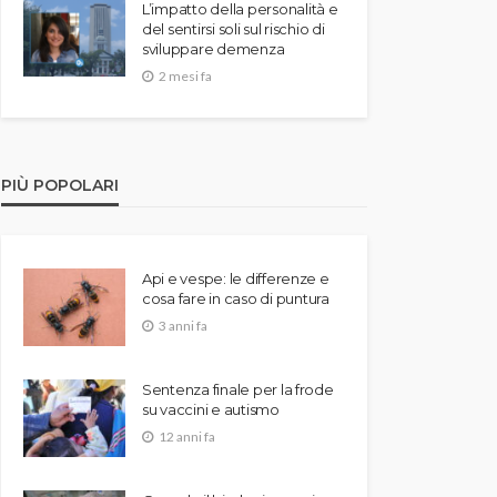
L’impatto della personalità e
del sentirsi soli sul rischio di
sviluppare demenza
2 mesi fa
PIÙ POPOLARI
Api e vespe: le differenze e
cosa fare in caso di puntura
3 anni fa
Sentenza finale per la frode
su vaccini e autismo
12 anni fa