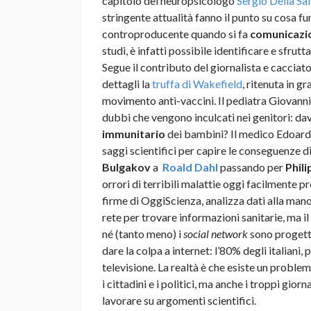
capitolo del neuropsicologo
Sergio Della Sa
stringente attualità fanno il punto su cosa 
controproducente quando si fa
comunicazio
studi, è infatti possibile identificare e sfrutt
Segue il contributo del giornalista e cacciat
dettagli la
truffa di Wakefield
, ritenuta in g
movimento anti-vaccini. Il pediatra Giovann
dubbi che vengono inculcati nei genitori: dav
immunitario
dei bambini? Il medico Edoard
saggi scientifici per capire le conseguenze 
Bulgakov
a
Roald Dahl
passando per
Phili
orrori di terribili malattie oggi facilmente pr
firme di OggiScienza, analizza dati alla mano i
rete per trovare informazioni sanitarie, ma il
né (tanto meno) i
social network
sono progetta
dare la colpa a internet: l’80% degli italiani
televisione. La realtà è che esiste un probl
i cittadini e i politici, ma anche i troppi gior
lavorare su argomenti scientifici.