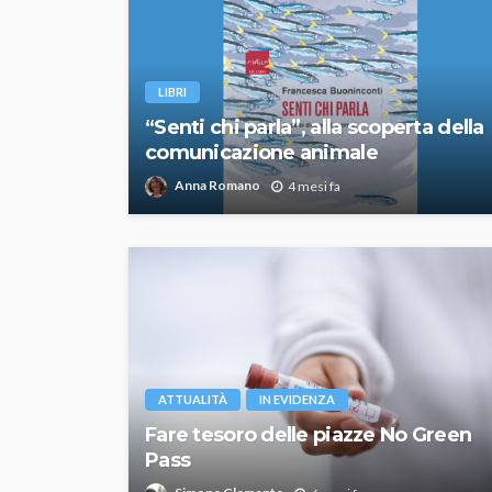
LIBRI
“Senti chi parla”, alla scoperta della
comunicazione animale
Anna Romano
4 mesi fa
ATTUALITÀ
IN EVIDENZA
Fare tesoro delle piazze No Green
Pass