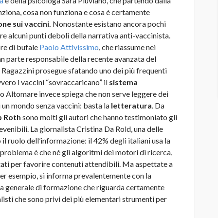
la
e della psicologa Sara Pluviano, che partendo dalla
funziona, cosa non funziona e cosa è certamente
ne sui vaccini.
Nonostante esistano ancora pochi
are alcuni punti deboli della narrativa anti-vaccinista.
ore di bufale
Paolo Attivissimo
, che riassume nei
ran parte responsabile della recente avanzata del
i Ragazzini
prosegue sfatando uno dei più frequenti
vero i vaccini “sovraccaricano” il
sistema
o Altomare invece spiega che non serve leggere dei
di un mondo senza vaccini: basta la
letteratura
. Da
p Roth
sono molti gli autori che hanno testimoniato gli
evenibili. La giornalista Cristina Da Rold, una delle
l ruolo dell’informazione: il 42% degli italiani usa la
 problema è che né gli algoritmi dei motori di ricerca,
ti per favorire contenuti attendibili. Ma aspettate a
, per esempio, si informa prevalentemente con la
ema generale di formazione che riguarda certamente
nalisti che sono privi dei più elementari strumenti per