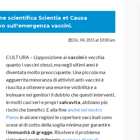
ne scientifica Scientia et Causa
ivo sull'emergenza vaccini.
Dic. 04, 2015 at 10:00 am
CULTURA – L’opposizione ai
vaccini
è vecchia
quanto i vaccini stessi, ma negli ultimi anni è
diventata molto preoccupante. Una piccola ma
agguerrita minoranza di attivisti anti-vaccini è
riuscita a ottenere una enorme visibilità e a
insinuare nei genitori il dubbio che questi interventi,
in molti casi veri e propri
salvavita
, abbiano più
rischi che benefici. E alla fine
anche nel nostro
Paese
in alcune regioni le coperture vaccinali sono
scese al di sotto della soglia minima per garantire
l’
immunità di gregge
. Risolvere il problema
richiederà probabilmente
qualcosa di più di