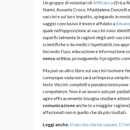
Un gruppo di volontari di
AIRIcerca
(Erica R
Nanni, Assunta Croce, Maddalena Donzelli e F
vaccini e sul loro impatto, spiegando in mod
saggio conclusivo è invece affidato a
Silvan
quale nell’opposizione ai vaccini sono identif
superficialmente le ragioni degli anti-vacci
scientifiche e da medici rispettabili, ma ap
Secondo Fuso, educazione e informazione sono
senso critico,
proseguendo il progetto com
Ma può un altro libro sui vaccini risolvere l
comunque vada non sarà un’impresa semplice 
testo
Vaccini, complotti e pseudoscienza
pone l
competenze. Non è un lavoro
solo
per pediat
agire efficacemente bisogna studiare attenta
comunicazione
anche (e a maggior ragione)
affezionati non è quello che dà più risultati.
Leggi anche:
Il vaccino che ha salvato 17 mil