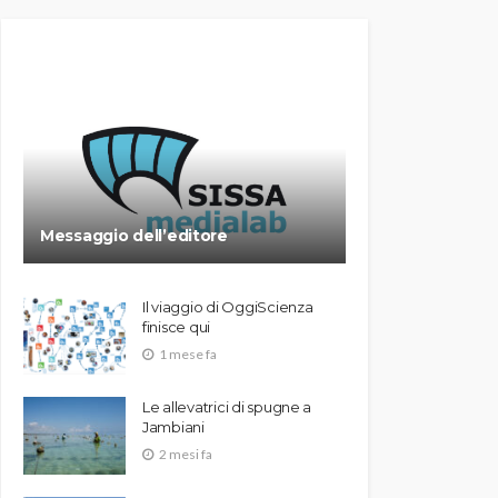
Messaggio dell’editore
Il viaggio di OggiScienza
finisce qui
1 mese fa
Le allevatrici di spugne a
Jambiani
2 mesi fa