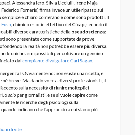
epaci, Alessandra Iero, Silvia Licciulli, Irene Maja
ederico Forneris) firma invece un utile ripasso sui
o semplice e chiaro com’erano e come sono prodotti. Il
o Fuso
, chimico e socio effettivo del
Cicap
, secondo il
icabili diverse caratteristiche della
pseudoscienza
:
nisti sono presentate come supportate da prove
profondendo la realtà non potrebbe essere più diversa.
 le uniche armi possibili per coltivare un genuino
inciato dal
compianto divulgatore
Carl Sagan
.
’emergenza? Ovviamente no: non esiste una ricetta, e
né breve. Ma dando voce a diversi professionisti, il
’accento sulla necessità di riunire molteplici
ri, o
solo
per giornalisti, e se si vuole capire come
mente le ricerche degli psicologi sulla
 quando indicano che l’approccio a cui siamo più
ioni di vite