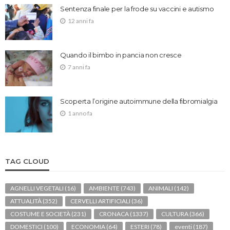
Sentenza finale per la frode su vaccini e autismo
12 anni fa
Quando il bimbo in pancia non cresce
7 anni fa
Scoperta l’origine autoimmune della fibromialgia
1 anno fa
TAG CLOUD
AGNELLI VEGETALI
(16)
AMBIENTE
(743)
ANIMALI
(142)
ATTUALITÀ
(352)
CERVELLI ARTIFICIALI
(36)
COSTUME E SOCIETÀ
(231)
CRONACA
(1337)
CULTURA
(366)
DOMESTICI
(100)
ECONOMIA
(64)
ESTERI
(78)
eventi
(187)