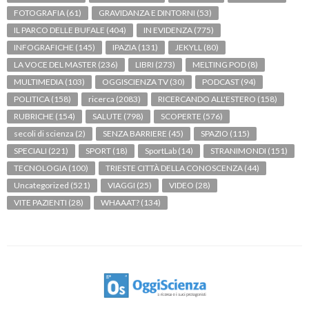
FOTOGRAFIA
(61)
GRAVIDANZA E DINTORNI
(53)
IL PARCO DELLE BUFALE
(404)
IN EVIDENZA
(775)
INFOGRAFICHE
(145)
IPAZIA
(131)
JEKYLL
(80)
LA VOCE DEL MASTER
(236)
LIBRI
(273)
MELTING POD
(8)
MULTIMEDIA
(103)
OGGISCIENZA TV
(30)
PODCAST
(94)
POLITICA
(158)
ricerca
(2083)
RICERCANDO ALL'ESTERO
(158)
RUBRICHE
(154)
SALUTE
(798)
SCOPERTE
(576)
secoli di scienza
(2)
SENZA BARRIERE
(45)
SPAZIO
(115)
SPECIALI
(221)
SPORT
(18)
SportLab
(14)
STRANIMONDI
(151)
TECNOLOGIA
(100)
TRIESTE CITTÀ DELLA CONOSCENZA
(44)
Uncategorized
(521)
VIAGGI
(25)
VIDEO
(28)
VITE PAZIENTI
(28)
WHAAAT?
(134)