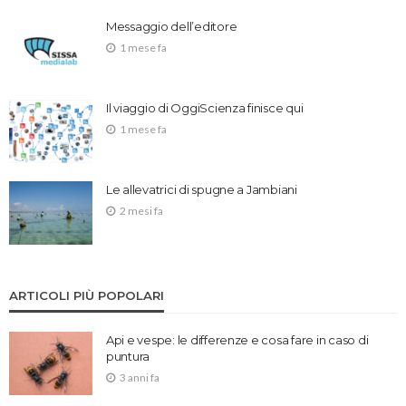
Messaggio dell’editore
1 mese fa
Il viaggio di OggiScienza finisce qui
1 mese fa
Le allevatrici di spugne a Jambiani
2 mesi fa
ARTICOLI PIÙ POPOLARI
Api e vespe: le differenze e cosa fare in caso di
puntura
3 anni fa