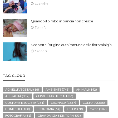
12 anni fa
Quando il bimbo in pancia non cresce
7 anni fa
Scoperta l’origine autoimmune della fibromialgia
1 anno fa
TAG CLOUD
AGNELLI VEGETALI
(16)
AMBIENTE
(743)
ANIMALI
(142)
ATTUALITÀ
(352)
CERVELLI ARTIFICIALI
(36)
COSTUME E SOCIETÀ
(231)
CRONACA
(1337)
CULTURA
(366)
DOMESTICI
(100)
ECONOMIA
(64)
ESTERI
(78)
eventi
(187)
FOTOGRAFIA
(61)
GRAVIDANZA E DINTORNI
(53)