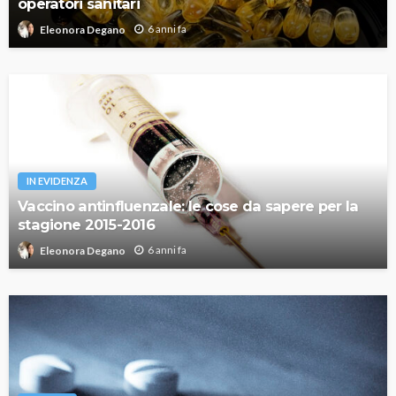
operatori sanitari
6 anni fa
Eleonora Degano
IN EVIDENZA
Vaccino antinfluenzale: le cose da sapere per la
stagione 2015-2016
6 anni fa
Eleonora Degano