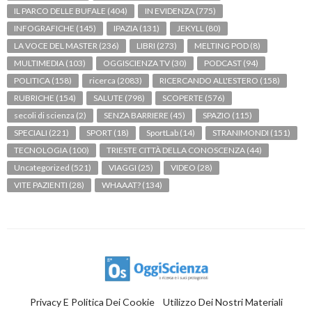
IL PARCO DELLE BUFALE
(404)
IN EVIDENZA
(775)
INFOGRAFICHE
(145)
IPAZIA
(131)
JEKYLL
(80)
LA VOCE DEL MASTER
(236)
LIBRI
(273)
MELTING POD
(8)
MULTIMEDIA
(103)
OGGISCIENZA TV
(30)
PODCAST
(94)
POLITICA
(158)
ricerca
(2083)
RICERCANDO ALL'ESTERO
(158)
RUBRICHE
(154)
SALUTE
(798)
SCOPERTE
(576)
secoli di scienza
(2)
SENZA BARRIERE
(45)
SPAZIO
(115)
SPECIALI
(221)
SPORT
(18)
SportLab
(14)
STRANIMONDI
(151)
TECNOLOGIA
(100)
TRIESTE CITTÀ DELLA CONOSCENZA
(44)
Uncategorized
(521)
VIAGGI
(25)
VIDEO
(28)
VITE PAZIENTI
(28)
WHAAAT?
(134)
Privacy E Politica Dei Cookie
Utilizzo Dei Nostri Materiali