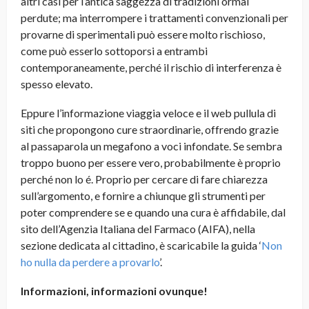
altri casi per l’antica saggezza di tradizioni ormai
perdute; ma interrompere i trattamenti convenzionali per
provarne di sperimentali può essere molto rischioso,
come può esserlo sottoporsi a entrambi
contemporaneamente, perché il rischio di interferenza è
spesso elevato.
Eppure l’informazione viaggia veloce e il web pullula di
siti che propongono cure straordinarie, offrendo grazie
al passaparola un megafono a voci infondate. Se sembra
troppo buono per essere vero, probabilmente è proprio
perché non lo é. Proprio per cercare di fare chiarezza
sull’argomento, e fornire a chiunque gli strumenti per
poter comprendere se e quando una cura è affidabile, dal
sito dell’Agenzia Italiana del Farmaco (AIFA), nella
sezione dedicata al cittadino, è scaricabile la guida ‘
Non
ho nulla da perdere a provarlo
’
.
Informazioni, informazioni ovunque!