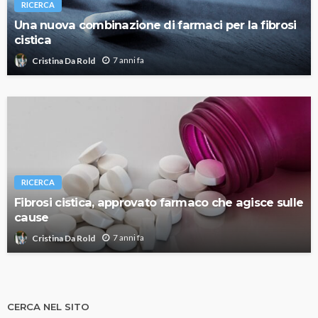
RICERCA
Una nuova combinazione di farmaci per la fibrosi
cistica
7 anni fa
Cristina Da Rold
RICERCA
Fibrosi cistica, approvato farmaco che agisce sulle
cause
7 anni fa
Cristina Da Rold
CERCA NEL SITO