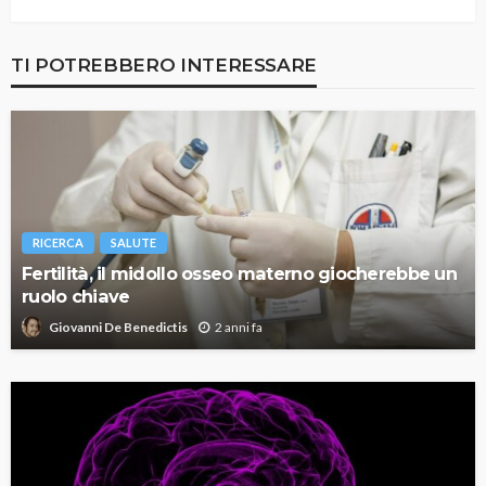
TI POTREBBERO INTERESSARE
RICERCA
SALUTE
Fertilità, il midollo osseo materno giocherebbe un
ruolo chiave
2 anni fa
Giovanni De Benedictis