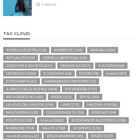
1 anno fa
TAG CLOUD
AGNELLI VEGETALI
(16)
AMBIENTE
(743)
ANIMALI
(142)
ATTUALITÀ
(352)
CERVELLI ARTIFICIALI
(36)
COSTUME E SOCIETÀ
(231)
CRONACA
(1337)
CULTURA
(366)
DOMESTICI
(100)
ECONOMIA
(64)
ESTERI
(78)
eventi
(187)
FOTOGRAFIA
(61)
GRAVIDANZA E DINTORNI
(53)
IL PARCO DELLE BUFALE
(404)
IN EVIDENZA
(775)
INFOGRAFICHE
(145)
IPAZIA
(131)
JEKYLL
(80)
LA VOCE DEL MASTER
(236)
LIBRI
(273)
MELTING POD
(8)
MULTIMEDIA
(103)
OGGISCIENZA TV
(30)
PODCAST
(94)
POLITICA
(158)
ricerca
(2083)
RICERCANDO ALL'ESTERO
(158)
RUBRICHE
(154)
SALUTE
(798)
SCOPERTE
(576)
secoli di scienza
(2)
SENZA BARRIERE
(45)
SPAZIO
(115)