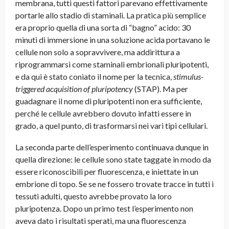
membrana, tutti questi fattori parevano effettivamente
portarle allo stadio di staminali. La pratica più semplice
era proprio quella di una sorta di “bagno” acido: 30
minuti di immersione in una soluzione acida portavano le
cellule non solo a sopravvivere, ma addirittura a
riprogrammarsi come staminali embrionali pluripotenti,
e da qui è stato coniato il nome per la tecnica,
stimulus-
triggered acquisition of pluripotency
(STAP). Ma per
guadagnare il nome di pluripotenti non era sufficiente,
perché le cellule avrebbero dovuto infatti essere in
grado, a quel punto, di trasformarsi nei vari tipi cellulari.
La seconda parte dell’esperimento continuava dunque in
quella direzione: le cellule sono state taggate in modo da
essere riconoscibili per fluorescenza, e iniettate in un
embrione di topo. Se se ne fossero trovate tracce in tutti i
tessuti adulti, questo avrebbe provato la loro
pluripotenza. Dopo un primo test l’esperimento non
aveva dato i risultati sperati, ma una fluorescenza