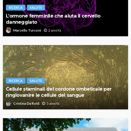
RICERCA
SALUTE
L’ormone femminile che aiuta il cervello
danneggiato
2 anni fa
Marcello Turconi
RICERCA
SALUTE
Cellule staminali del cordone ombelicale per
ringiovanire le cellule del sangue
3 anni fa
Cristina Da Rold