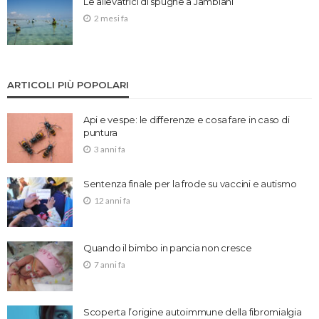
Le allevatrici di spugne a Jambiani
2 mesi fa
ARTICOLI PIÙ POPOLARI
Api e vespe: le differenze e cosa fare in caso di
puntura
3 anni fa
Sentenza finale per la frode su vaccini e autismo
12 anni fa
Quando il bimbo in pancia non cresce
7 anni fa
Scoperta l’origine autoimmune della fibromialgia