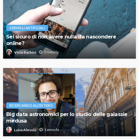
CERVELLI ARTIFICIALI
Sei sicuro di non avere nulla da nascondere
online?
5 mesi fa
Viola Bachini
RICERCANDO ALL'ESTERO
Big data astronomici per lo studio delle galassie
medusa
1 anno fa
Luisa Alessio