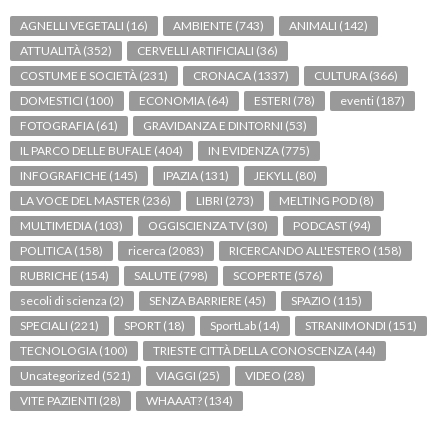
AGNELLI VEGETALI
(16)
AMBIENTE
(743)
ANIMALI
(142)
ATTUALITÀ
(352)
CERVELLI ARTIFICIALI
(36)
COSTUME E SOCIETÀ
(231)
CRONACA
(1337)
CULTURA
(366)
DOMESTICI
(100)
ECONOMIA
(64)
ESTERI
(78)
eventi
(187)
FOTOGRAFIA
(61)
GRAVIDANZA E DINTORNI
(53)
IL PARCO DELLE BUFALE
(404)
IN EVIDENZA
(775)
INFOGRAFICHE
(145)
IPAZIA
(131)
JEKYLL
(80)
LA VOCE DEL MASTER
(236)
LIBRI
(273)
MELTING POD
(8)
MULTIMEDIA
(103)
OGGISCIENZA TV
(30)
PODCAST
(94)
POLITICA
(158)
ricerca
(2083)
RICERCANDO ALL'ESTERO
(158)
RUBRICHE
(154)
SALUTE
(798)
SCOPERTE
(576)
secoli di scienza
(2)
SENZA BARRIERE
(45)
SPAZIO
(115)
SPECIALI
(221)
SPORT
(18)
SportLab
(14)
STRANIMONDI
(151)
TECNOLOGIA
(100)
TRIESTE CITTÀ DELLA CONOSCENZA
(44)
Uncategorized
(521)
VIAGGI
(25)
VIDEO
(28)
VITE PAZIENTI
(28)
WHAAAT?
(134)