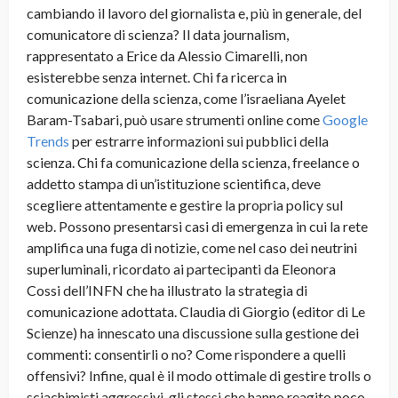
cambiando il lavoro del giornalista e, più in generale, del
comunicatore di scienza? Il data journalism,
rappresentato a Erice da Alessio Cimarelli, non
esisterebbe senza internet. Chi fa ricerca in
comunicazione della scienza, come l’israeliana Ayelet
Baram-Tsabari, può usare strumenti online come
Google
Trends
per estrarre informazioni sui pubblici della
scienza. Chi fa comunicazione della scienza, freelance o
addetto stampa di un’istituzione scientifica, deve
scegliere attentamente e gestire la propria policy sul
web. Possono presentarsi casi di emergenza in cui la rete
amplifica una fuga di notizie, come nel caso dei neutrini
superluminali, ricordato ai partecipanti da Eleonora
Cossi dell’INFN che ha illustrato la strategia di
comunicazione adottata. Claudia di Giorgio (editor di Le
Scienze) ha innescato una discussione sulla gestione dei
commenti: consentirli o no? Come rispondere a quelli
offensivi? Infine, qual è il modo ottimale di gestire trolls o
sciachimisti aggressivi, gli stessi che hanno reagito poco