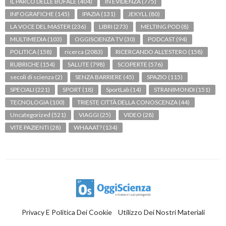
IL PARCO DELLE BUFALE
(404)
IN EVIDENZA
(775)
INFOGRAFICHE
(145)
IPAZIA
(131)
JEKYLL
(80)
LA VOCE DEL MASTER
(236)
LIBRI
(273)
MELTING POD
(8)
MULTIMEDIA
(103)
OGGISCIENZA TV
(30)
PODCAST
(94)
POLITICA
(158)
ricerca
(2083)
RICERCANDO ALL'ESTERO
(158)
RUBRICHE
(154)
SALUTE
(798)
SCOPERTE
(576)
secoli di scienza
(2)
SENZA BARRIERE
(45)
SPAZIO
(115)
SPECIALI
(221)
SPORT
(18)
SportLab
(14)
STRANIMONDI
(151)
TECNOLOGIA
(100)
TRIESTE CITTÀ DELLA CONOSCENZA
(44)
Uncategorized
(521)
VIAGGI
(25)
VIDEO
(28)
VITE PAZIENTI
(28)
WHAAAT?
(134)
Privacy E Politica Dei Cookie
Utilizzo Dei Nostri Materiali