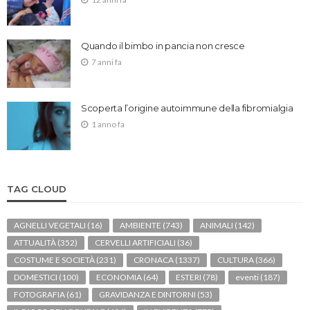
Quando il bimbo in pancia non cresce
7 anni fa
Scoperta l’origine autoimmune della fibromialgia
1 anno fa
TAG CLOUD
AGNELLI VEGETALI
(16)
AMBIENTE
(743)
ANIMALI
(142)
ATTUALITÀ
(352)
CERVELLI ARTIFICIALI
(36)
COSTUME E SOCIETÀ
(231)
CRONACA
(1337)
CULTURA
(366)
DOMESTICI
(100)
ECONOMIA
(64)
ESTERI
(78)
eventi
(187)
FOTOGRAFIA
(61)
GRAVIDANZA E DINTORNI
(53)