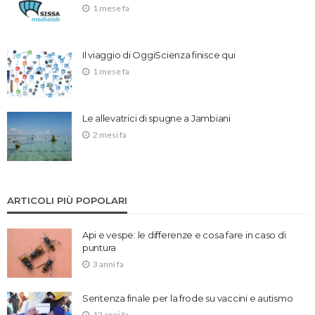
1 mese fa
Il viaggio di OggiScienza finisce qui
1 mese fa
Le allevatrici di spugne a Jambiani
2 mesi fa
ARTICOLI PIÙ POPOLARI
Api e vespe: le differenze e cosa fare in caso di
puntura
3 anni fa
Sentenza finale per la frode su vaccini e autismo
12 anni fa