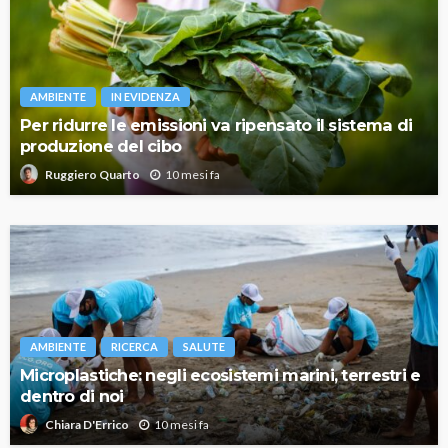
AMBIENTE
IN EVIDENZA
Per ridurre le emissioni va ripensato il sistema di
produzione del cibo
10 mesi fa
Ruggiero Quarto
AMBIENTE
RICERCA
SALUTE
Microplastiche: negli ecosistemi marini, terrestri e
dentro di noi
10 mesi fa
Chiara D'Errico