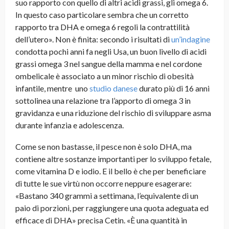
suo rapporto con quello di altri acidi grassi, gli omega 6.
In questo caso particolare sembra che un corretto
rapporto tra DHA e omega 6 regoli la contrattilità
dell’utero». Non è finita: secondo i risultati di
un’indagine
condotta pochi anni fa negli Usa, un buon livello di acidi
grassi omega 3 nel sangue della mamma e nel cordone
ombelicale è associato a un minor rischio di obesità
infantile, mentre uno
studio danese
durato più di 16 anni
sottolinea una relazione tra l’apporto di omega 3 in
gravidanza e una riduzione del rischio di sviluppare asma
durante infanzia e adolescenza.
Come se non bastasse, il pesce non è solo DHA, ma
contiene altre sostanze importanti per lo sviluppo fetale,
come vitamina D e iodio. E il bello è che per beneficiare
di tutte le sue virtù non occorre neppure esagerare:
«Bastano 340 grammi a settimana, l’equivalente di un
paio di porzioni, per raggiungere una quota adeguata ed
efficace di DHA» precisa Cetin. «È una quantità in