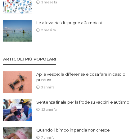
1 mese fa
Le allevatrici di spugne a Jambiani
2 mesi fa
ARTICOLI PIÙ POPOLARI
Api e vespe: le differenze e cosa fare in caso di
puntura
3 anni fa
Sentenza finale per la frode su vaccini e autismo
12 anni fa
Quando il bimbo in pancia non cresce
7 anni fa