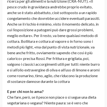
ricerca per gli alimenti e la nutrizione (CRA-NUT). «Il
pesce crudo in gravidanza andrebbe proprio evitato,
anche se è stato abbattuto, cioè sottoposto a un rapido
congelamento che dovrebbe uccidere eventuali parassiti.
Anche se il rischio è minimo, visto il momento delicato, in
cui l’esposizione a patogeni può dare grossi problemi,
meglio evitare». Per il resto, va bene qualsiasi metodo di
cottura. Bollitura e cottura al vapore o in forno sono i
metodi più light, «ma dal punto di vista nutrizionale, va
bene anche fritto, ovviamente sapendo che così è più
calorico» precisa Rossi. Per frittura e grigliata, poi,
valgono i classici accorgimenti utili per tutti: niente burro
e sì all’olio extravergine di oliva e all’uso di limone e aromi
come rosmarino, timo, aglio, che riducono la produzione
di sostanze dannose durante la cottura
E per chi non lo ama?
Che fare, però, se il pesce non piace o si segue una dieta
vegetariana o vegana? Niente paura: se è vero che