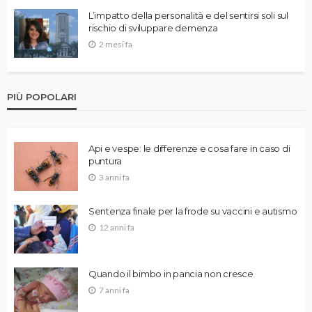
L’impatto della personalità e del sentirsi soli sul
rischio di sviluppare demenza
2 mesi fa
PIÙ POPOLARI
Api e vespe: le differenze e cosa fare in caso di
puntura
3 anni fa
Sentenza finale per la frode su vaccini e autismo
12 anni fa
Quando il bimbo in pancia non cresce
7 anni fa