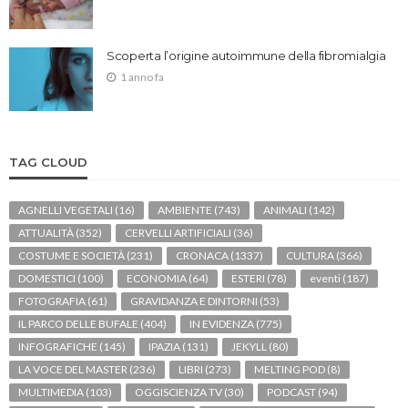
Scoperta l’origine autoimmune della fibromialgia
1 anno fa
TAG CLOUD
AGNELLI VEGETALI
(16)
AMBIENTE
(743)
ANIMALI
(142)
ATTUALITÀ
(352)
CERVELLI ARTIFICIALI
(36)
COSTUME E SOCIETÀ
(231)
CRONACA
(1337)
CULTURA
(366)
DOMESTICI
(100)
ECONOMIA
(64)
ESTERI
(78)
eventi
(187)
FOTOGRAFIA
(61)
GRAVIDANZA E DINTORNI
(53)
IL PARCO DELLE BUFALE
(404)
IN EVIDENZA
(775)
INFOGRAFICHE
(145)
IPAZIA
(131)
JEKYLL
(80)
LA VOCE DEL MASTER
(236)
LIBRI
(273)
MELTING POD
(8)
MULTIMEDIA
(103)
OGGISCIENZA TV
(30)
PODCAST
(94)