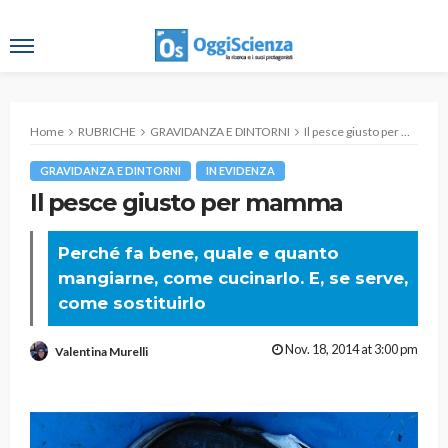
Home
RUBRICHE
GRAVIDANZA E DINTORNI
Il pesce giusto per mamma
GRAVIDANZA E DINTORNI
IN EVIDENZA
Il pesce giusto per mamma
Perché fa bene, quale e quanto
mangiarne, come cucinarlo. E, se serve,
come sostituirlo
Nov. 18, 2014 at 3:00 pm
Valentina Murelli