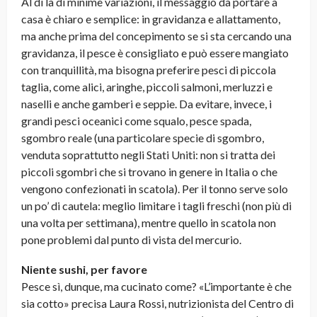
Al di là di minime variazioni, il messaggio da portare a
casa è chiaro e semplice: in gravidanza e allattamento,
ma anche prima del concepimento se si sta cercando una
gravidanza, il pesce è consigliato e può essere mangiato
con tranquillità, ma bisogna preferire pesci di piccola
taglia, come alici, aringhe, piccoli salmoni, merluzzi e
naselli e anche gamberi e seppie. Da evitare, invece, i
grandi pesci oceanici come squalo, pesce spada,
sgombro reale (una particolare specie di sgombro,
venduta soprattutto negli Stati Uniti: non si tratta dei
piccoli sgombri che si trovano in genere in Italia o che
vengono confezionati in scatola). Per il tonno serve solo
un po’ di cautela: meglio limitare i tagli freschi (non più di
una volta per settimana), mentre quello in scatola non
pone problemi dal punto di vista del mercurio.
Niente sushi, per favore
Pesce sì, dunque, ma cucinato come? «L’importante è che
sia cotto» precisa Laura Rossi, nutrizionista del Centro di