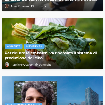
3 mesi fa
Anna Romano
AMBIENTE
IN EVIDENZA
Per ridurre le emissioni va ripensato il sistema di
produzione del cibo
10 mesi fa
Ruggiero Quarto
RICERCANDO ALL'ESTERO