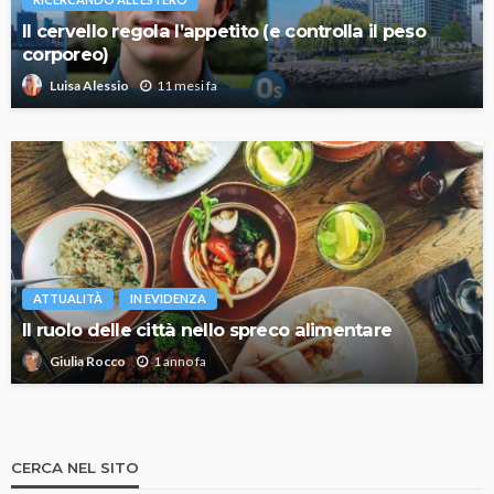
Il cervello regola l’appetito (e controlla il peso
corporeo)
11 mesi fa
Luisa Alessio
ATTUALITÀ
IN EVIDENZA
Il ruolo delle città nello spreco alimentare
1 anno fa
Giulia Rocco
CERCA NEL SITO