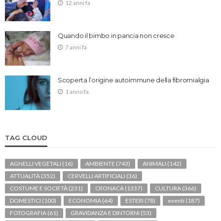
12 anni fa
Quando il bimbo in pancia non cresce
7 anni fa
Scoperta l’origine autoimmune della fibromialgia
1 anno fa
TAG CLOUD
AGNELLI VEGETALI
(16)
AMBIENTE
(743)
ANIMALI
(142)
ATTUALITÀ
(352)
CERVELLI ARTIFICIALI
(36)
COSTUME E SOCIETÀ
(231)
CRONACA
(1337)
CULTURA
(366)
DOMESTICI
(100)
ECONOMIA
(64)
ESTERI
(78)
eventi
(187)
FOTOGRAFIA
(61)
GRAVIDANZA E DINTORNI
(53)