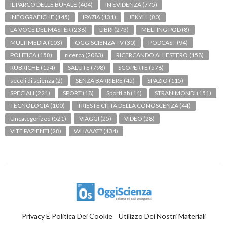
IL PARCO DELLE BUFALE
(404)
IN EVIDENZA
(775)
INFOGRAFICHE
(145)
IPAZIA
(131)
JEKYLL
(80)
LA VOCE DEL MASTER
(236)
LIBRI
(273)
MELTING POD
(8)
MULTIMEDIA
(103)
OGGISCIENZA TV
(30)
PODCAST
(94)
POLITICA
(158)
ricerca
(2083)
RICERCANDO ALL'ESTERO
(158)
RUBRICHE
(154)
SALUTE
(798)
SCOPERTE
(576)
secoli di scienza
(2)
SENZA BARRIERE
(45)
SPAZIO
(115)
SPECIALI
(221)
SPORT
(18)
SportLab
(14)
STRANIMONDI
(151)
TECNOLOGIA
(100)
TRIESTE CITTÀ DELLA CONOSCENZA
(44)
Uncategorized
(521)
VIAGGI
(25)
VIDEO
(28)
VITE PAZIENTI
(28)
WHAAAT?
(134)
Privacy E Politica Dei Cookie
Utilizzo Dei Nostri Materiali