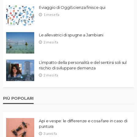
Il viaggio di OggiScienza finisce qui
1 mese fa
Le allevatrici di spugne a Jambiani
2 mesi fa
L’impatto della personalità e del sentirsi soli sul
rischio di sviluppare demenza
2 mesi fa
PIÙ POPOLARI
Api e vespe: le differenze e cosa fare in caso di
puntura
3 anni fa