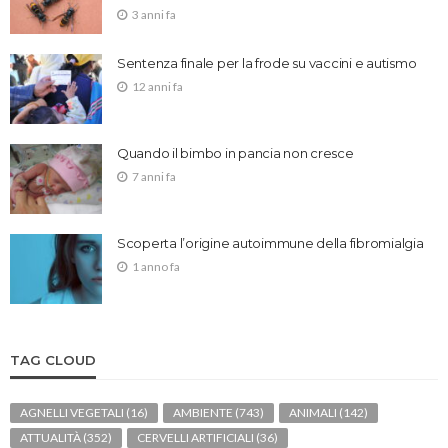
3 anni fa
Sentenza finale per la frode su vaccini e autismo
12 anni fa
Quando il bimbo in pancia non cresce
7 anni fa
Scoperta l’origine autoimmune della fibromialgia
1 anno fa
TAG CLOUD
AGNELLI VEGETALI
(16)
AMBIENTE
(743)
ANIMALI
(142)
ATTUALITÀ
(352)
CERVELLI ARTIFICIALI
(36)