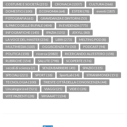
COSTUME E SOCIETÀ
(231)
CRONACA
(1337)
CULTURA
(366)
DOMESTICI
(100)
ECONOMIA
(64)
ESTERI
(78)
eventi
(187)
FOTOGRAFIA
(61)
GRAVIDANZA E DINTORNI
(53)
IL PARCO DELLE BUFALE
(404)
IN EVIDENZA
(775)
INFOGRAFICHE
(145)
IPAZIA
(131)
JEKYLL
(80)
LA VOCE DEL MASTER
(236)
LIBRI
(273)
MELTING POD
(8)
MULTIMEDIA
(103)
OGGISCIENZA TV
(30)
PODCAST
(94)
POLITICA
(158)
ricerca
(2083)
RICERCANDO ALL'ESTERO
(158)
RUBRICHE
(154)
SALUTE
(798)
SCOPERTE
(576)
secoli di scienza
(2)
SENZA BARRIERE
(45)
SPAZIO
(115)
SPECIALI
(221)
SPORT
(18)
SportLab
(14)
STRANIMONDI
(151)
TECNOLOGIA
(100)
TRIESTE CITTÀ DELLA CONOSCENZA
(44)
Uncategorized
(521)
VIAGGI
(25)
VIDEO
(28)
VITE PAZIENTI
(28)
WHAAAT?
(134)