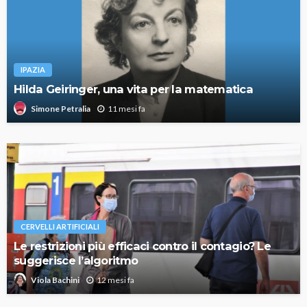
IPAZIA
Hilda Geiringer, una vita per la matematica
11 mesi fa
Simone Petralia
CERVELLI ARTIFICIALI
Le restrizioni più efficaci contro il contagio? Le
suggerisce l’algoritmo
12 mesi fa
Viola Bachini