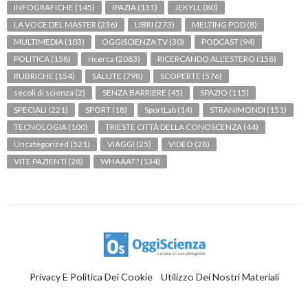
INFOGRAFICHE
(145)
IPAZIA
(131)
JEKYLL
(80)
LA VOCE DEL MASTER
(236)
LIBRI
(273)
MELTING POD
(8)
MULTIMEDIA
(103)
OGGISCIENZA TV
(30)
PODCAST
(94)
POLITICA
(158)
ricerca
(2083)
RICERCANDO ALL'ESTERO
(158)
RUBRICHE
(154)
SALUTE
(798)
SCOPERTE
(576)
secoli di scienza
(2)
SENZA BARRIERE
(45)
SPAZIO
(115)
SPECIALI
(221)
SPORT
(18)
SportLab
(14)
STRANIMONDI
(151)
TECNOLOGIA
(100)
TRIESTE CITTÀ DELLA CONOSCENZA
(44)
Uncategorized
(521)
VIAGGI
(25)
VIDEO
(28)
VITE PAZIENTI
(28)
WHAAAT?
(134)
Privacy E Politica Dei Cookie
Utilizzo Dei Nostri Materiali