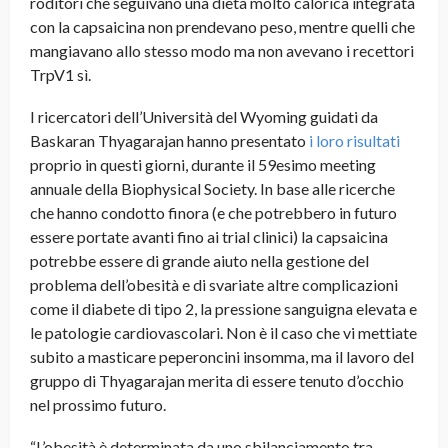
roditori che seguivano una dieta molto calorica integrata
con la capsaicina non prendevano peso, mentre quelli che
mangiavano allo stesso modo ma non avevano i recettori
TrpV1 sì.
I ricercatori dell’Università del Wyoming guidati da
Baskaran Thyagarajan hanno presentato
i loro risultati
proprio in questi giorni, durante il 59esimo meeting
annuale della Biophysical Society. In base alle ricerche
che hanno condotto finora (e che potrebbero in futuro
essere portate avanti fino ai trial clinici) la capsaicina
potrebbe essere di grande aiuto nella gestione del
problema dell’obesità e di svariate altre complicazioni
come il diabete di tipo 2, la pressione sanguigna elevata e
le patologie cardiovascolari. Non è il caso che vi mettiate
subito a masticare peperoncini insomma, ma il lavoro del
gruppo di Thyagarajan merita di essere tenuto d’occhio
nel prossimo futuro.
“L’obesità è determinata da uno sbilanciamento tra