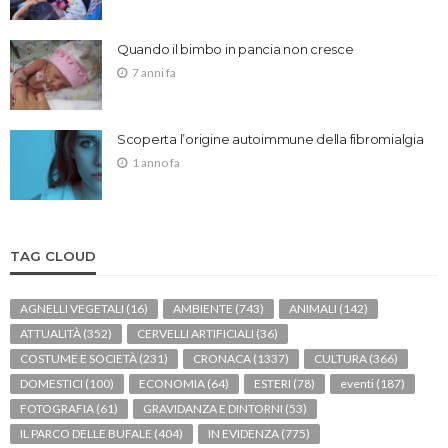
Quando il bimbo in pancia non cresce
7 anni fa
Scoperta l’origine autoimmune della fibromialgia
1 anno fa
TAG CLOUD
AGNELLI VEGETALI
(16)
AMBIENTE
(743)
ANIMALI
(142)
ATTUALITÀ
(352)
CERVELLI ARTIFICIALI
(36)
COSTUME E SOCIETÀ
(231)
CRONACA
(1337)
CULTURA
(366)
DOMESTICI
(100)
ECONOMIA
(64)
ESTERI
(78)
eventi
(187)
FOTOGRAFIA
(61)
GRAVIDANZA E DINTORNI
(53)
IL PARCO DELLE BUFALE
(404)
IN EVIDENZA
(775)