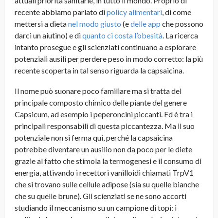
attuali priorità sanitarie, in tutto il mondo. Proprio di
recente abbiamo parlato di
policy alimentari
, di come
mettersi a dieta
nel modo giusto
(e
delle app
che possono
darci un aiutino) e di
quanto ci costa l’obesità
. La ricerca
intanto prosegue e gli scienziati continuano a esplorare
potenziali ausili per perdere peso in modo corretto: la più
recente scoperta in tal senso riguarda la capsaicina.
Il nome può suonare poco familiare ma si tratta del
principale composto chimico delle piante del genere
Capsicum, ad esempio i peperoncini piccanti. Ed è tra i
principali responsabili di questa piccantezza. Ma il suo
potenziale non si ferma qui, perché la capsaicina
potrebbe diventare un ausilio non da poco per le diete
grazie al fatto che stimola la termogenesi e il consumo di
energia, attivando i recettori vanilloidi chiamati TrpV1
che si trovano sulle cellule adipose (sia su quelle bianche
che su quelle brune). Gli scienziati se ne sono accorti
studiando il meccanismo su un campione di topi: i