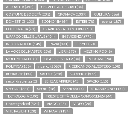
ATTUALITÀ
(352)
CERVELLI ARTIFICIALI
(36)
COSTUME E SOCIETÀ
(231)
CRONACA
(1337)
CULTURA
(366)
DOMESTICI
(100)
ECONOMIA
(64)
ESTERI
(78)
eventi
(187)
FOTOGRAFIA
(61)
GRAVIDANZA E DINTORNI
(53)
IL PARCO DELLE BUFALE
(404)
IN EVIDENZA
(775)
INFOGRAFICHE
(145)
IPAZIA
(131)
JEKYLL
(80)
LA VOCE DEL MASTER
(236)
LIBRI
(273)
MELTING POD
(8)
MULTIMEDIA
(103)
OGGISCIENZA TV
(30)
PODCAST
(94)
POLITICA
(158)
ricerca
(2083)
RICERCANDO ALL'ESTERO
(158)
RUBRICHE
(154)
SALUTE
(798)
SCOPERTE
(576)
secoli di scienza
(2)
SENZA BARRIERE
(45)
SPAZIO
(115)
SPECIALI
(221)
SPORT
(18)
SportLab
(14)
STRANIMONDI
(151)
TECNOLOGIA
(100)
TRIESTE CITTÀ DELLA CONOSCENZA
(44)
Uncategorized
(521)
VIAGGI
(25)
VIDEO
(28)
VITE PAZIENTI
(28)
WHAAAT?
(134)