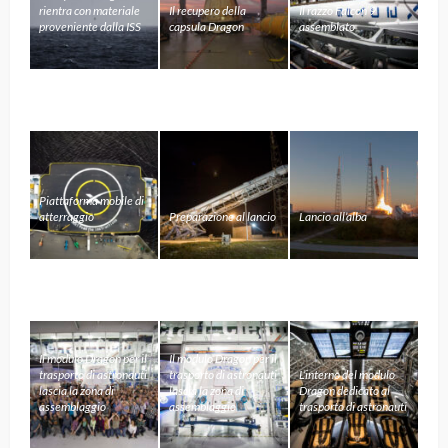
rientra con materiale
Il recupero della
Il razzo Falcon 9
proveniente dalla ISS
capsula Dragon
assemblato
Piattaforma mobile di
atterraggio
Preparazione al lancio
Lancio all’alba
Il modulo Dragon per il
Il modulo Dragon per il
trasporto di astronauti
trasporto di astronauti
L’interno del modulo
lascia la zona di
lascia la zona di
Dragon dedicato al
assemblaggio
assemblaggio
trasporto di astronauti