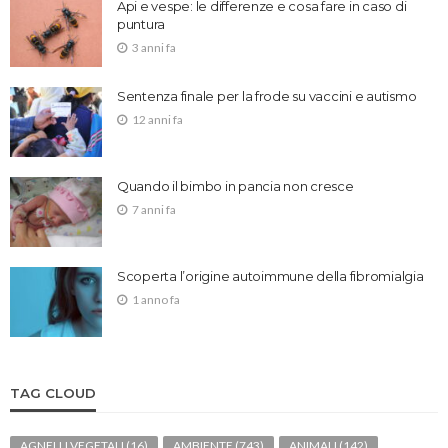
Api e vespe: le differenze e cosa fare in caso di
puntura
3 anni fa
Sentenza finale per la frode su vaccini e autismo
12 anni fa
Quando il bimbo in pancia non cresce
7 anni fa
Scoperta l’origine autoimmune della fibromialgia
1 anno fa
TAG CLOUD
AGNELLI VEGETALI
(16)
AMBIENTE
(743)
ANIMALI
(142)