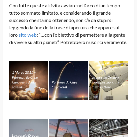
Con tutte queste attività avviate nell’arco di un tempo
tutto sommato limitato, e considerando il grande
successo che stanno ottenendo, non c’è da stupirsi
leggendo la fine della frase di apertura che appare sul
loro
sito web
: “…con l’obiettivo di permettere alla gente
di vivere su altri pianeti”. Potrebbero riuscirci veramente.
1 Marzo 2015 –
Partenza da Cape
La capsula Dragon
Canaveral di due
Partenza da Cape
viene posizionata sul
satelliti
Canaveral
razzo vettore
La capsula Dragon