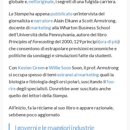
globale e,
nell’originale
, i segreti di una fulgida carriera.
La Stampa
ha appena
pubblicato
un’intervista del
giornalista e
narratore
Alain Elkann a Scott Armstrong,
docente di
marketing
alla Wharton Business School
dell’Università della Pennsylvania, autore del libro
Principles of Forecasting
del 2000, 129 principi (
ora di più
)
che consentono di estrapolare previsioni economiche e
politiche da sondaggi e simulazioni fatte da studenti.
Con
Kesten Green
e
Willie Soon
Soon, il prof. Armstrong
si occupa spesso di temi
estranei al marketing
quali la
biologia e l’etologia degli orsi polari, suscitando il
fou-
rire
degli specialisti. Dovrebbe aver suscitato anche
quello dei lettori della
Stampa
.
All’inizio, fa la réclame al suo libro e appare razionale,
sebbene poco aggiornato
I governi e le maggiori industrie