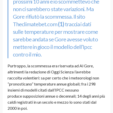
prossimi 10 anni e io scommettevo che
non ci sarebbero state variazioni. Ma
Gore rifiutò la scommessa. Il sito
Theclimatebet.com
(1)
traccia i dati
sulle temperature per mostrare come
sarebbe andata se Gore avesse voluto
mettere in gioco il modello dell’Ipcc
contro il mio.
Purtroppo, la scommessa era riservata ad Al Gore,
altrimenti la redazione di Oggi Scienza l’avrebbe
raccolta volentieri: sa per certo che i meteorologi non
“pronosticano” temperature annue globali; fra i 298
insiemi di modelli citati dall’IPCC nessuno
produce supposizioni annue o decennali; 14 degli anni più
caldi registrati in un secolo e mezzo lo sono stati dal
2000 in poi.