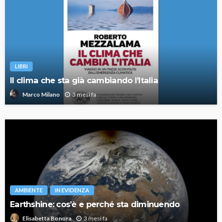
LIBRI
Il clima che sta già cambiando l’Italia
3 mesi fa
Marco Milano
AMBIENTE
IN EVIDENZA
Earthshine: cos’è e perché sta diminuendo
3 mesi fa
Elisabetta Bonora