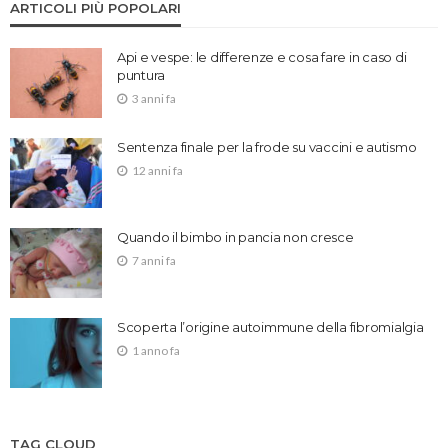
ARTICOLI PIÙ POPOLARI
Api e vespe: le differenze e cosa fare in caso di
puntura
3 anni fa
Sentenza finale per la frode su vaccini e autismo
12 anni fa
Quando il bimbo in pancia non cresce
7 anni fa
Scoperta l’origine autoimmune della fibromialgia
1 anno fa
TAG CLOUD