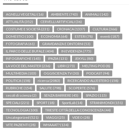
AGNELLI VEGETALI
(16)
AMBIENTE
(743)
ANIMALI
(142)
ATTUALITÀ
(352)
CERVELLI ARTIFICIALI
(36)
COSTUME E SOCIETÀ
(231)
CRONACA
(1337)
CULTURA
(366)
DOMESTICI
(100)
ECONOMIA
(64)
ESTERI
(78)
eventi
(187)
FOTOGRAFIA
(61)
GRAVIDANZA E DINTORNI
(53)
IL PARCO DELLE BUFALE
(404)
IN EVIDENZA
(775)
INFOGRAFICHE
(145)
IPAZIA
(131)
JEKYLL
(80)
LA VOCE DEL MASTER
(236)
LIBRI
(273)
MELTING POD
(8)
MULTIMEDIA
(103)
OGGISCIENZA TV
(30)
PODCAST
(94)
POLITICA
(158)
ricerca
(2083)
RICERCANDO ALL'ESTERO
(158)
RUBRICHE
(154)
SALUTE
(798)
SCOPERTE
(576)
secoli di scienza
(2)
SENZA BARRIERE
(45)
SPAZIO
(115)
SPECIALI
(221)
SPORT
(18)
SportLab
(14)
STRANIMONDI
(151)
TECNOLOGIA
(100)
TRIESTE CITTÀ DELLA CONOSCENZA
(44)
Uncategorized
(521)
VIAGGI
(25)
VIDEO
(28)
VITE PAZIENTI
(28)
WHAAAT?
(134)