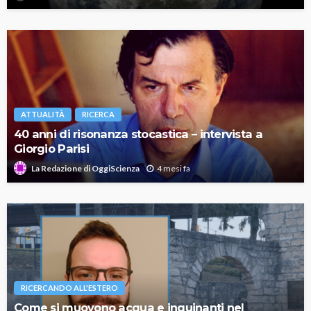
ATTUALITÀ
RICERCA
40 anni di risonanza stocastica – intervista a
Giorgio Parisi
4 mesi fa
La Redazione di OggiScienza
RICERCANDO ALL'ESTERO
Come si muovono acqua e inquinanti nel