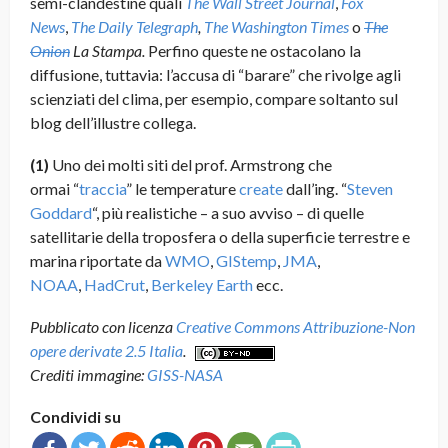
semi-clandestine quali
The
Wall Street Journal
,
Fox
News
,
The Daily Telegraph
,
The Washington Times
o
The
Onion
La Stampa.
Perfino queste
ne ostacolano la
diffusione, tuttavia: l’accusa di “barare” che rivolge agli
scienziati del clima, per esempio, compare soltanto sul
blog dell’illustre collega.
(1)
Uno dei molti siti del prof. Armstrong che
ormai “
traccia
” le temperature
create
dall’ing. “
Steven
Goddard
“, più realistiche – a suo avviso – di quelle
satellitarie della troposfera o della superficie terrestre e
marina riportate da
WMO
,
GIStemp
,
JMA
,
NOAA
,
HadCrut
,
Berkeley Earth
ecc.
Pubblicato con licenza
Creative Commons Attribuzione-Non
opere derivate 2.5 Italia
.
Crediti immagine:
GISS-NASA
Condividi su