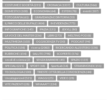
COSTUME E SOCIETÀ
(231)
CRONACA
(1337)
CULTURA
(366)
DOMESTICI
(100)
ECONOMIA
(64)
ESTERI
(78)
eventi
(187)
FOTOGRAFIA
(61)
GRAVIDANZA E DINTORNI
(53)
IL PARCO DELLE BUFALE
(404)
IN EVIDENZA
(775)
INFOGRAFICHE
(145)
IPAZIA
(131)
JEKYLL
(80)
LA VOCE DEL MASTER
(236)
LIBRI
(273)
MELTING POD
(8)
MULTIMEDIA
(103)
OGGISCIENZA TV
(30)
PODCAST
(94)
POLITICA
(158)
ricerca
(2083)
RICERCANDO ALL'ESTERO
(158)
RUBRICHE
(154)
SALUTE
(798)
SCOPERTE
(576)
secoli di scienza
(2)
SENZA BARRIERE
(45)
SPAZIO
(115)
SPECIALI
(221)
SPORT
(18)
SportLab
(14)
STRANIMONDI
(151)
TECNOLOGIA
(100)
TRIESTE CITTÀ DELLA CONOSCENZA
(44)
Uncategorized
(521)
VIAGGI
(25)
VIDEO
(28)
VITE PAZIENTI
(28)
WHAAAT?
(134)