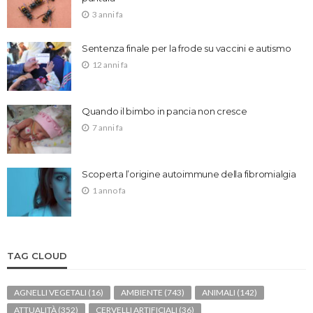
3 anni fa
Sentenza finale per la frode su vaccini e autismo
12 anni fa
Quando il bimbo in pancia non cresce
7 anni fa
Scoperta l’origine autoimmune della fibromialgia
1 anno fa
TAG CLOUD
AGNELLI VEGETALI
(16)
AMBIENTE
(743)
ANIMALI
(142)
ATTUALITÀ
(352)
CERVELLI ARTIFICIALI
(36)