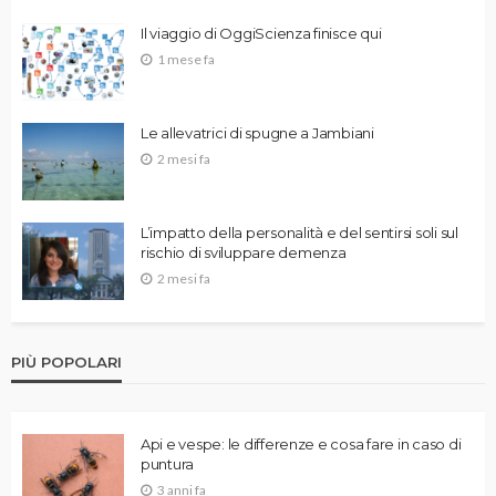
Il viaggio di OggiScienza finisce qui
1 mese fa
Le allevatrici di spugne a Jambiani
2 mesi fa
L’impatto della personalità e del sentirsi soli sul
rischio di sviluppare demenza
2 mesi fa
PIÙ POPOLARI
Api e vespe: le differenze e cosa fare in caso di
puntura
3 anni fa