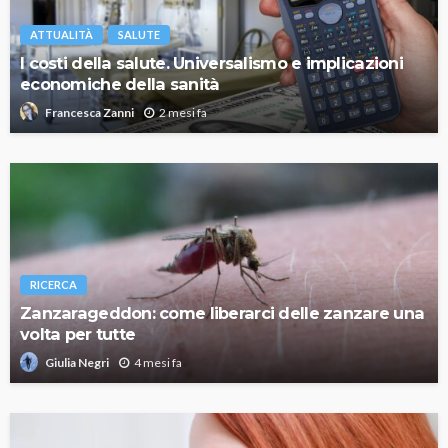
ATTUALITÀ
SALUTE
I costi della salute. Universalismo e implicazioni
economiche della sanità
2 mesi fa
Francesca Zanni
RICERCA
Zanzarageddon: come liberarci delle zanzare una
volta per tutte
4 mesi fa
Giulia Negri