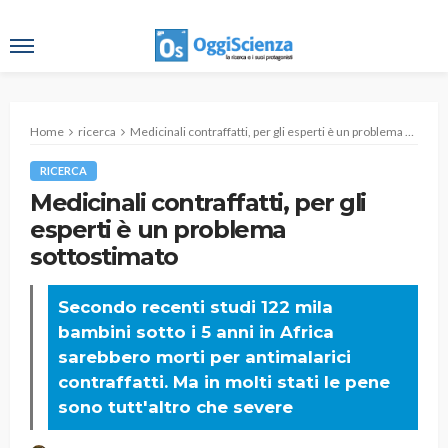
Home
ricerca
Medicinali contraffatti, per gli esperti è un problema sottostimato
RICERCA
Medicinali contraffatti, per gli
esperti è un problema
sottostimato
Secondo recenti studi 122 mila
bambini sotto i 5 anni in Africa
sarebbero morti per antimalarici
contraffatti. Ma in molti stati le pene
sono tutt'altro che severe