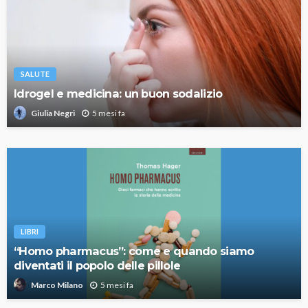
SALUTE
Idrogel e medicina: un buon sodalizio
5 mesi fa
Giulia Negri
LIBRI
“Homo pharmacus”: come e quando siamo
diventati il popolo delle pillole
5 mesi fa
Marco Milano