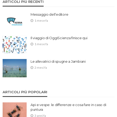
ARTICOLI PIÙ RECENTI
Messaggio dell’editore
1 mese fa
Il viaggio di OggiScienza finisce qui
1 mese fa
Le allevatrici di spugne a Jambiani
2 mesi fa
ARTICOLI PIÙ POPOLARI
Api e vespe: le differenze e cosa fare in caso di
puntura
3 anni fa