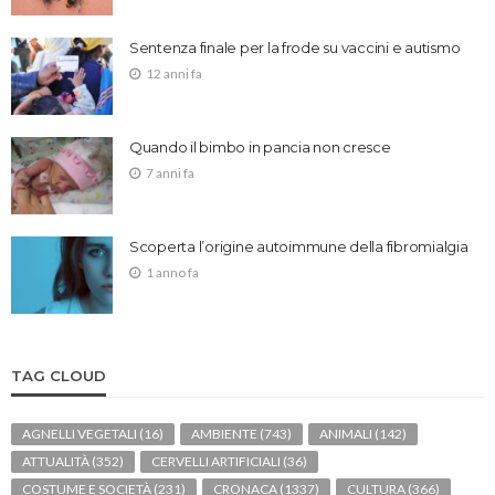
Sentenza finale per la frode su vaccini e autismo
12 anni fa
Quando il bimbo in pancia non cresce
7 anni fa
Scoperta l’origine autoimmune della fibromialgia
1 anno fa
TAG CLOUD
AGNELLI VEGETALI
(16)
AMBIENTE
(743)
ANIMALI
(142)
ATTUALITÀ
(352)
CERVELLI ARTIFICIALI
(36)
COSTUME E SOCIETÀ
(231)
CRONACA
(1337)
CULTURA
(366)