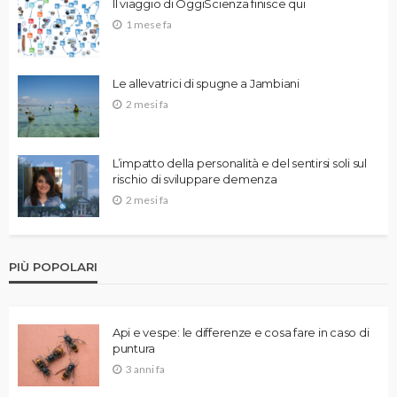
Il viaggio di OggiScienza finisce qui
1 mese fa
Le allevatrici di spugne a Jambiani
2 mesi fa
L’impatto della personalità e del sentirsi soli sul
rischio di sviluppare demenza
2 mesi fa
PIÙ POPOLARI
Api e vespe: le differenze e cosa fare in caso di
puntura
3 anni fa