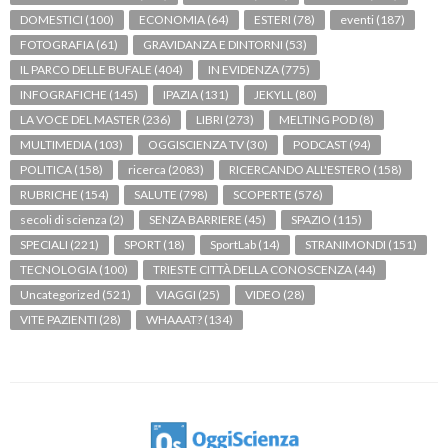
DOMESTICI
(100)
ECONOMIA
(64)
ESTERI
(78)
eventi
(187)
FOTOGRAFIA
(61)
GRAVIDANZA E DINTORNI
(53)
IL PARCO DELLE BUFALE
(404)
IN EVIDENZA
(775)
INFOGRAFICHE
(145)
IPAZIA
(131)
JEKYLL
(80)
LA VOCE DEL MASTER
(236)
LIBRI
(273)
MELTING POD
(8)
MULTIMEDIA
(103)
OGGISCIENZA TV
(30)
PODCAST
(94)
POLITICA
(158)
ricerca
(2083)
RICERCANDO ALL'ESTERO
(158)
RUBRICHE
(154)
SALUTE
(798)
SCOPERTE
(576)
secoli di scienza
(2)
SENZA BARRIERE
(45)
SPAZIO
(115)
SPECIALI
(221)
SPORT
(18)
SportLab
(14)
STRANIMONDI
(151)
TECNOLOGIA
(100)
TRIESTE CITTÀ DELLA CONOSCENZA
(44)
Uncategorized
(521)
VIAGGI
(25)
VIDEO
(28)
VITE PAZIENTI
(28)
WHAAAT?
(134)