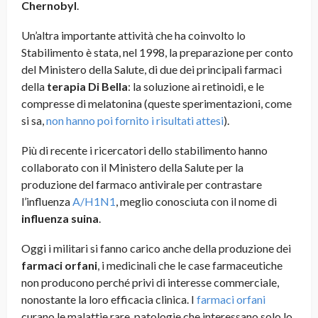
Chernobyl
.
Un’altra importante attività che ha coinvolto lo
Stabilimento è stata, nel 1998, la preparazione per conto
del Ministero della Salute, di due dei principali farmaci
della
terapia Di Bella
: la soluzione ai retinoidi, e le
compresse di melatonina (queste sperimentazioni, come
si sa,
non hanno poi fornito i risultati attesi
).
Più di recente i ricercatori dello stabilimento hanno
collaborato con il Ministero della Salute per la
produzione del farmaco antivirale per contrastare
l’influenza
A/H1N1
, meglio conosciuta con il nome di
influenza suina
.
Oggi i militari si fanno carico anche della produzione dei
farmaci orfani
, i medicinali che le case farmaceutiche
non producono perché privi di interesse commerciale,
nonostante la loro efficacia clinica. I
farmaci orfani
curano le malattie rare, patologie che interessano solo lo