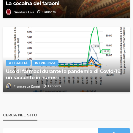
La cocaina dei faraoni
1 anno fa
Gianluca Liva
ATTUALITÀ
IN EVIDENZA
Uso di farmaci durante la pandemia di Covid-19:
un racconto in numeri
1 anno fa
Francesca Zanni
CERCA NEL SITO