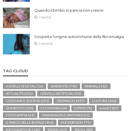
Quando il bimbo in pancia non cresce
7 anni fa
Scoperta l’origine autoimmune della fibromialgia
1 anno fa
TAG CLOUD
AGNELLI VEGETALI
(16)
AMBIENTE
(743)
ANIMALI
(142)
ATTUALITÀ
(352)
CERVELLI ARTIFICIALI
(36)
COSTUME E SOCIETÀ
(231)
CRONACA
(1337)
CULTURA
(366)
DOMESTICI
(100)
ECONOMIA
(64)
ESTERI
(78)
eventi
(187)
FOTOGRAFIA
(61)
GRAVIDANZA E DINTORNI
(53)
IL PARCO DELLE BUFALE
(404)
IN EVIDENZA
(775)
INFOGRAFICHE
(145)
IPAZIA
(131)
JEKYLL
(80)