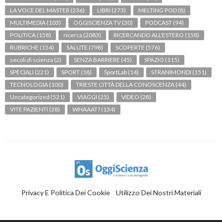
LA VOCE DEL MASTER
(236)
LIBRI
(273)
MELTING POD
(8)
MULTIMEDIA
(103)
OGGISCIENZA TV
(30)
PODCAST
(94)
POLITICA
(158)
ricerca
(2083)
RICERCANDO ALL'ESTERO
(158)
RUBRICHE
(154)
SALUTE
(798)
SCOPERTE
(576)
secoli di scienza
(2)
SENZA BARRIERE
(45)
SPAZIO
(115)
SPECIALI
(221)
SPORT
(18)
SportLab
(14)
STRANIMONDI
(151)
TECNOLOGIA
(100)
TRIESTE CITTÀ DELLA CONOSCENZA
(44)
Uncategorized
(521)
VIAGGI
(25)
VIDEO
(28)
VITE PAZIENTI
(28)
WHAAAT?
(134)
Privacy E Politica Dei Cookie
Utilizzo Dei Nostri Materiali