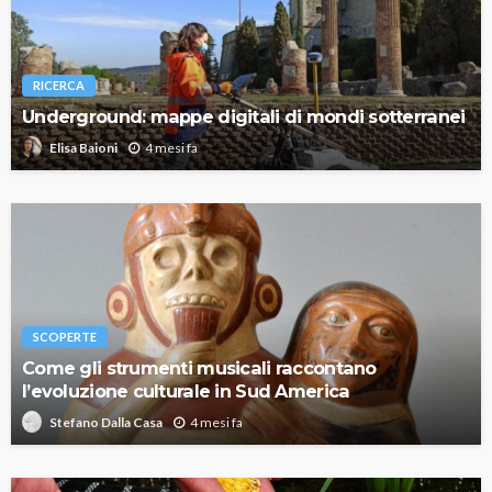
RICERCA
Underground: mappe digitali di mondi sotterranei
4 mesi fa
Elisa Baioni
SCOPERTE
Come gli strumenti musicali raccontano
l’evoluzione culturale in Sud America
4 mesi fa
Stefano Dalla Casa