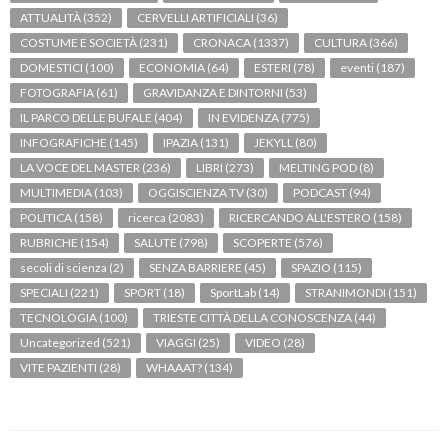
ATTUALITÀ
(352)
CERVELLI ARTIFICIALI
(36)
COSTUME E SOCIETÀ
(231)
CRONACA
(1337)
CULTURA
(366)
DOMESTICI
(100)
ECONOMIA
(64)
ESTERI
(78)
eventi
(187)
FOTOGRAFIA
(61)
GRAVIDANZA E DINTORNI
(53)
IL PARCO DELLE BUFALE
(404)
IN EVIDENZA
(775)
INFOGRAFICHE
(145)
IPAZIA
(131)
JEKYLL
(80)
LA VOCE DEL MASTER
(236)
LIBRI
(273)
MELTING POD
(8)
MULTIMEDIA
(103)
OGGISCIENZA TV
(30)
PODCAST
(94)
POLITICA
(158)
ricerca
(2083)
RICERCANDO ALL'ESTERO
(158)
RUBRICHE
(154)
SALUTE
(798)
SCOPERTE
(576)
secoli di scienza
(2)
SENZA BARRIERE
(45)
SPAZIO
(115)
SPECIALI
(221)
SPORT
(18)
SportLab
(14)
STRANIMONDI
(151)
TECNOLOGIA
(100)
TRIESTE CITTÀ DELLA CONOSCENZA
(44)
Uncategorized
(521)
VIAGGI
(25)
VIDEO
(28)
VITE PAZIENTI
(28)
WHAAAT?
(134)