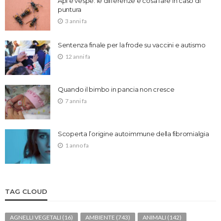
Api e vespe: le differenze e cosa fare in caso di
puntura
3 anni fa
Sentenza finale per la frode su vaccini e autismo
12 anni fa
Quando il bimbo in pancia non cresce
7 anni fa
Scoperta l’origine autoimmune della fibromialgia
1 anno fa
TAG CLOUD
AGNELLI VEGETALI
(16)
AMBIENTE
(743)
ANIMALI
(142)