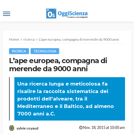
Home
ricerca
L’ape europea, compagna di merende da 9000 anni
RICERCA
TECNOLOGIA
L’ape europea, compagna di
merende da 9000 anni
Una ricerca lunga e meticolosa fa
risalire la raccolta sistematica dei
prodotti dell'alveare, tra il
Mediterraneo e il Baltico, ad almeno
7000 anni a.C.
Nov. 18, 2015 at 10:00 am
sylvie coyaud