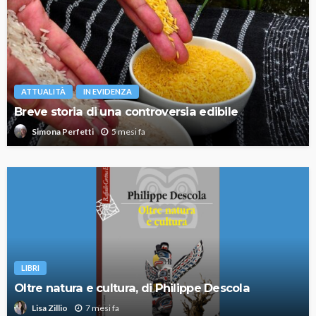
ATTUALITÀ
IN EVIDENZA
Breve storia di una controversia edibile
5 mesi fa
Simona Perfetti
LIBRI
Oltre natura e cultura, di Philippe Descola
7 mesi fa
Lisa Zillio