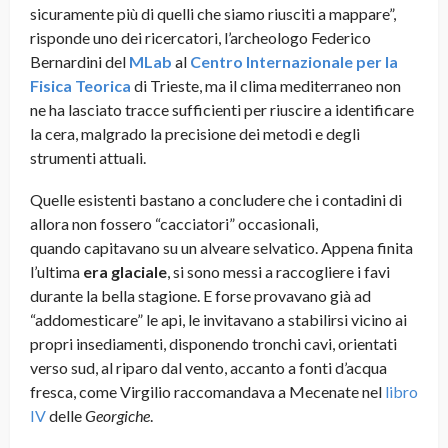
sicuramente più di quelli che siamo riusciti a mappare”,
risponde uno dei ricercatori, l’archeologo Federico
Bernardini del
MLab
al
Centro Internazionale per la
Fisica Teorica
di Trieste, ma il clima mediterraneo non
ne ha lasciato tracce sufficienti per riuscire a identificare
la cera, malgrado la precisione dei metodi e degli
strumenti attuali.
Quelle esistenti bastano a concludere che i contadini di
allora non fossero “cacciatori” occasionali,
quando capitavano su un alveare selvatico. Appena finita
l’ultima
era glaciale
, si sono messi a raccogliere i favi
durante la bella stagione. E forse provavano già ad
“addomesticare” le api, le invitavano a stabilirsi vicino ai
propri insediamenti, disponendo tronchi cavi, orientati
verso sud, al riparo dal vento, accanto a fonti d’acqua
fresca, come Virgilio raccomandava a Mecenate nel
libro
IV
delle
Georgiche
.