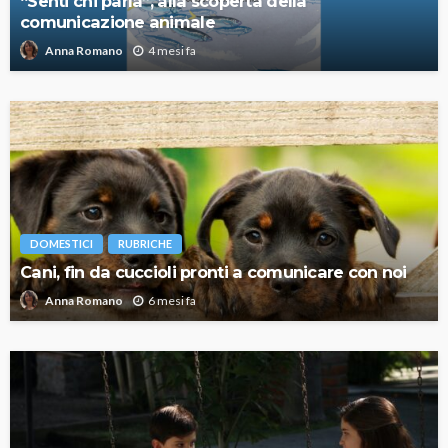
“Senti chi parla”, alla scoperta della
comunicazione animale
4 mesi fa
Anna Romano
DOMESTICI
RUBRICHE
Cani, fin da cuccioli pronti a comunicare con noi
6 mesi fa
Anna Romano