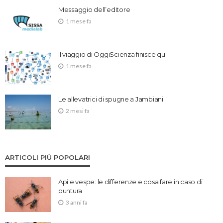
Messaggio dell’editore
1 mese fa
Il viaggio di OggiScienza finisce qui
1 mese fa
Le allevatrici di spugne a Jambiani
2 mesi fa
ARTICOLI PIÙ POPOLARI
Api e vespe: le differenze e cosa fare in caso di
puntura
3 anni fa