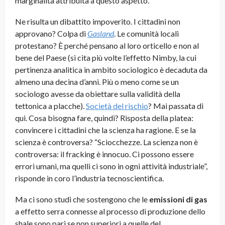
marginalità attribuita a questo aspetto.
Ne risulta un dibattito impoverito. I cittadini non
approvano? Colpa di
Gasland
. Le comunità locali
protestano? È perché pensano al loro orticello e non al
bene del Paese (si cita più volte l’effetto Nimby, la cui
pertinenza analitica in ambito sociologico è decaduta da
almeno una decina d’anni. Più o meno come se un
sociologo avesse da obiettare sulla validità della
tettonica a placche).
Società del rischio
? Mai passata di
qui. Cosa bisogna fare, quindi? Risposta della platea:
convincere i cittadini che la scienza ha ragione. E se la
scienza è controversa? “Sciocchezze. La scienza non è
controversa: il fracking è innocuo. Ci possono essere
errori umani, ma quelli ci sono in ogni attività industriale”,
risponde in coro l’industria tecnoscientifica.
Ma ci sono studi che sostengono che le
emissioni di gas
a effetto serra connesse al processo di produzione dello
shale sono pari se non superiori a quelle del