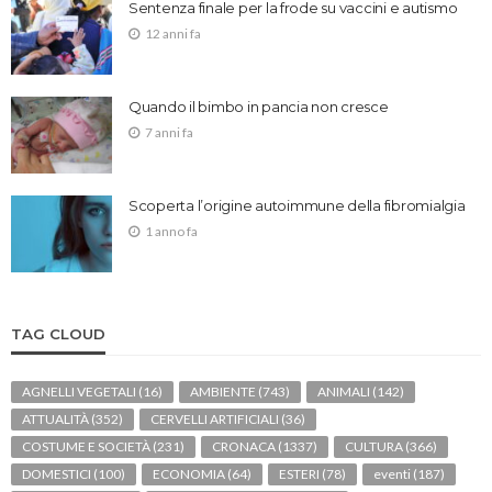
Sentenza finale per la frode su vaccini e autismo
12 anni fa
Quando il bimbo in pancia non cresce
7 anni fa
Scoperta l’origine autoimmune della fibromialgia
1 anno fa
TAG CLOUD
AGNELLI VEGETALI
(16)
AMBIENTE
(743)
ANIMALI
(142)
ATTUALITÀ
(352)
CERVELLI ARTIFICIALI
(36)
COSTUME E SOCIETÀ
(231)
CRONACA
(1337)
CULTURA
(366)
DOMESTICI
(100)
ECONOMIA
(64)
ESTERI
(78)
eventi
(187)