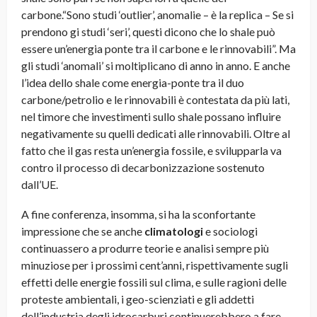
carbone.“Sono studi ‘outlier’, anomalie – è la replica – Se si
prendono gi studi ‘seri’, questi dicono che lo shale può
essere un’energia ponte tra il carbone e le rinnovabili”. Ma
gli studi ‘anomali’ si moltiplicano di anno in anno. E anche
l’idea dello shale come energia-ponte tra il duo
carbone/petrolio e le rinnovabili è contestata da più lati,
nel timore che investimenti sullo shale possano influire
negativamente su quelli dedicati alle rinnovabili. Oltre al
fatto che il gas resta un’energia fossile, e svilupparla va
contro il processo di decarbonizzazione sostenuto
dall’UE.
A fine conferenza, insomma, si ha la sconfortante
impressione che se anche
climatologi
e sociologi
continuassero a produrre teorie e analisi sempre più
minuziose per i prossimi cent’anni, rispettivamente sugli
effetti delle energie fossili sul clima, e sulle ragioni delle
proteste ambientali, i geo-scienziati e gli addetti
dell’industria degli idrocarburi continuerebbero a fare