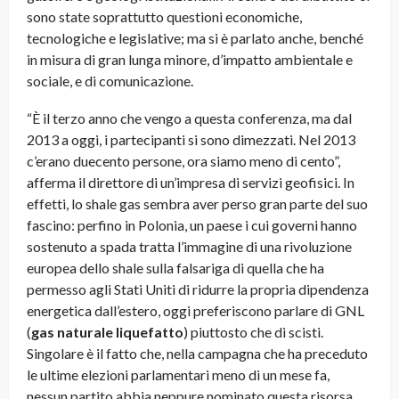
sono state soprattutto questioni economiche,
tecnologiche e legislative; ma si è parlato anche, benché
in misura di gran lunga minore, d’impatto ambientale e
sociale, e di comunicazione.
“
È il terzo anno che vengo a questa conferenza, ma dal
2013 a oggi, i partecipanti si sono dimezzati. Nel 2013
c’erano duecento persone, ora siamo meno di cento”,
afferma il direttore di un’impresa di servizi geofisici. In
effetti, lo shale gas sembra aver perso gran parte del suo
fascino: perfino in Polonia, un paese i cui governi hanno
sostenuto a spada tratta l’immagine di una rivoluzione
europea dello shale sulla falsariga di quella che ha
permesso agli Stati Uniti di ridurre la propria dipendenza
energetica dall’estero, oggi preferiscono parlare di GNL
(
gas naturale liquefatto
) piuttosto che di scisti.
Singolare è il fatto che, nella campagna che ha preceduto
le ultime elezioni parlamentari meno di un mese fa,
nessun partito abbia neppure nominato questa risorsa.