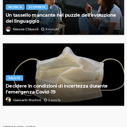
RICERCA
SCOPERTE
Un tassello mancante nel puzzle dell’evoluzione
del linguaggio
9 mesi fa
Simone Chiusoli
SALUTE
Decidere in condizioni di incertezza durante
l’emergenza Covid-19
2 anni fa
Giancarlo Sturloni