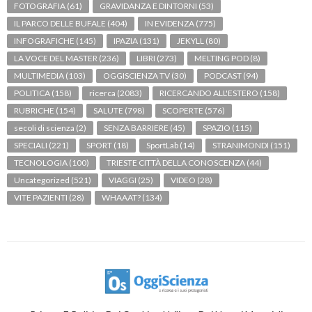
FOTOGRAFIA
(61)
GRAVIDANZA E DINTORNI
(53)
IL PARCO DELLE BUFALE
(404)
IN EVIDENZA
(775)
INFOGRAFICHE
(145)
IPAZIA
(131)
JEKYLL
(80)
LA VOCE DEL MASTER
(236)
LIBRI
(273)
MELTING POD
(8)
MULTIMEDIA
(103)
OGGISCIENZA TV
(30)
PODCAST
(94)
POLITICA
(158)
ricerca
(2083)
RICERCANDO ALL'ESTERO
(158)
RUBRICHE
(154)
SALUTE
(798)
SCOPERTE
(576)
secoli di scienza
(2)
SENZA BARRIERE
(45)
SPAZIO
(115)
SPECIALI
(221)
SPORT
(18)
SportLab
(14)
STRANIMONDI
(151)
TECNOLOGIA
(100)
TRIESTE CITTÀ DELLA CONOSCENZA
(44)
Uncategorized
(521)
VIAGGI
(25)
VIDEO
(28)
VITE PAZIENTI
(28)
WHAAAT?
(134)