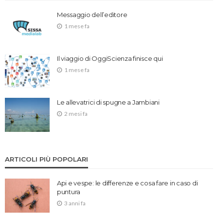
Messaggio dell’editore
1 mese fa
Il viaggio di OggiScienza finisce qui
1 mese fa
Le allevatrici di spugne a Jambiani
2 mesi fa
ARTICOLI PIÙ POPOLARI
Api e vespe: le differenze e cosa fare in caso di
puntura
3 anni fa