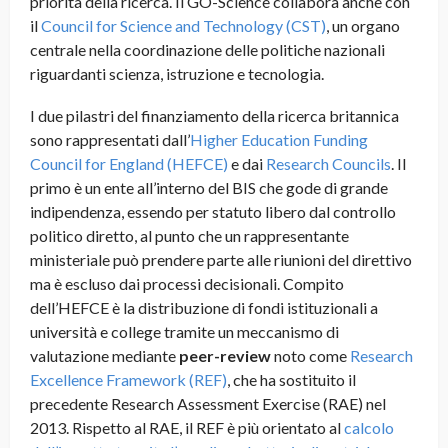
priorità della ricerca. Il GO-Science collabora anche con
il
Council for Science and Technology (CST)
, un organo
centrale nella coordinazione delle politiche nazionali
riguardanti scienza, istruzione e tecnologia.
I due pilastri del finanziamento della ricerca britannica
sono rappresentati dall’
Higher Education Funding
Council for England (HEFCE)
e dai
Research Councils
. Il
primo è un ente all’interno del BIS che gode di grande
indipendenza, essendo per statuto libero dal controllo
politico diretto, al punto che un rappresentante
ministeriale può prendere parte alle riunioni del direttivo
ma è escluso dai processi decisionali. Compito
dell’HEFCE è la distribuzione di fondi istituzionali a
università e college tramite un meccanismo di
valutazione mediante
peer-review
noto come
Research
Excellence Framework (REF)
, che ha sostituito il
precedente Research Assessment Exercise (RAE) nel
2013. Rispetto al RAE, il REF è più orientato al
calcolo