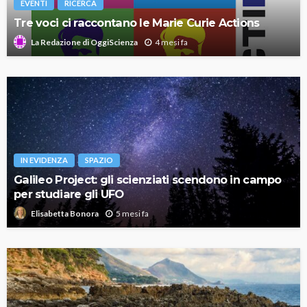
EVENTI
RICERCA
Tre voci ci raccontano le Marie Curie Actions
4 mesi fa
La Redazione di OggiScienza
IN EVIDENZA
SPAZIO
Galileo Project: gli scienziati scendono in campo
per studiare gli UFO
5 mesi fa
Elisabetta Bonora