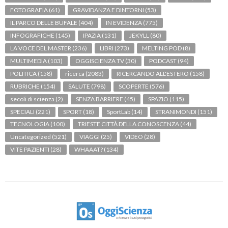
FOTOGRAFIA
(61)
GRAVIDANZA E DINTORNI
(53)
IL PARCO DELLE BUFALE
(404)
IN EVIDENZA
(775)
INFOGRAFICHE
(145)
IPAZIA
(131)
JEKYLL
(80)
LA VOCE DEL MASTER
(236)
LIBRI
(273)
MELTING POD
(8)
MULTIMEDIA
(103)
OGGISCIENZA TV
(30)
PODCAST
(94)
POLITICA
(158)
ricerca
(2083)
RICERCANDO ALL'ESTERO
(158)
RUBRICHE
(154)
SALUTE
(798)
SCOPERTE
(576)
secoli di scienza
(2)
SENZA BARRIERE
(45)
SPAZIO
(115)
SPECIALI
(221)
SPORT
(18)
SportLab
(14)
STRANIMONDI
(151)
TECNOLOGIA
(100)
TRIESTE CITTÀ DELLA CONOSCENZA
(44)
Uncategorized
(521)
VIAGGI
(25)
VIDEO
(28)
VITE PAZIENTI
(28)
WHAAAT?
(134)