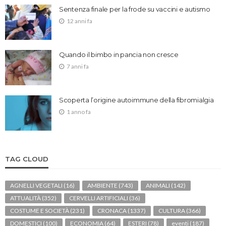
Sentenza finale per la frode su vaccini e autismo
12 anni fa
Quando il bimbo in pancia non cresce
7 anni fa
Scoperta l’origine autoimmune della fibromialgia
1 anno fa
TAG CLOUD
AGNELLI VEGETALI
(16)
AMBIENTE
(743)
ANIMALI
(142)
ATTUALITÀ
(352)
CERVELLI ARTIFICIALI
(36)
COSTUME E SOCIETÀ
(231)
CRONACA
(1337)
CULTURA
(366)
DOMESTICI
(100)
ECONOMIA
(64)
ESTERI
(78)
eventi
(187)