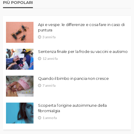
PIÙ POPOLARI
Api e vespe: le differenze e cosa fare in caso di
puntura
3 anni fa
Sentenza finale per la frode su vaccini e autismo
12 anni fa
Quando il bimbo in pancia non cresce
7 anni fa
Scoperta l’origine autoimmune della
fibromialgia
1 anno fa