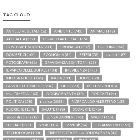
TAG CLOUD
AGNELLI VEGETALI
(16)
AMBIENTE
(743)
ANIMALI
(142)
ATTUALITÀ
(352)
CERVELLI ARTIFICIALI
(36)
COSTUME E SOCIETÀ
(231)
CRONACA
(1337)
CULTURA
(366)
DOMESTICI
(100)
ECONOMIA
(64)
ESTERI
(78)
eventi
(187)
FOTOGRAFIA
(61)
GRAVIDANZA E DINTORNI
(53)
IL PARCO DELLE BUFALE
(404)
IN EVIDENZA
(775)
INFOGRAFICHE
(145)
IPAZIA
(131)
JEKYLL
(80)
LA VOCE DEL MASTER
(236)
LIBRI
(273)
MELTING POD
(8)
MULTIMEDIA
(103)
OGGISCIENZA TV
(30)
PODCAST
(94)
POLITICA
(158)
ricerca
(2083)
RICERCANDO ALL'ESTERO
(158)
RUBRICHE
(154)
SALUTE
(798)
SCOPERTE
(576)
secoli di scienza
(2)
SENZA BARRIERE
(45)
SPAZIO
(115)
SPECIALI
(221)
SPORT
(18)
SportLab
(14)
STRANIMONDI
(151)
TECNOLOGIA
(100)
TRIESTE CITTÀ DELLA CONOSCENZA
(44)