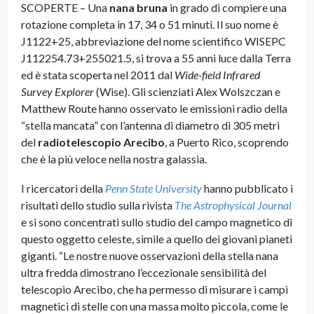
SCOPERTE – Una
nana bruna
in grado di compiere una
rotazione completa in 17, 34 o 51 minuti. Il suo nome è
J1122+25, abbreviazione del nome scientifico WISEPC
J112254.73+255021.5, si trova a 55 anni luce dalla Terra
ed è stata scoperta nel 2011 dal
Wide-field Infrared
Survey Explorer
(Wise). Gli scienziati Alex Wolszczan e
Matthew Route hanno osservato le emissioni radio della
“stella mancata” con l’antenna di diametro di 305 metri
del
radiotelescopio Arecibo
, a Puerto Rico, scoprendo
che è la più veloce nella nostra galassia.
I ricercatori della
Penn State University
hanno pubblicato i
risultati dello studio sulla rivista
The Astrophysical Journal
e si sono concentrati sullo studio del campo magnetico di
questo oggetto celeste, simile a quello dei giovani pianeti
giganti. “Le nostre nuove osservazioni della stella nana
ultra fredda dimostrano l’eccezionale sensibilità del
telescopio Arecibo, che ha permesso di misurare i campi
magnetici di stelle con una massa molto piccola, come le