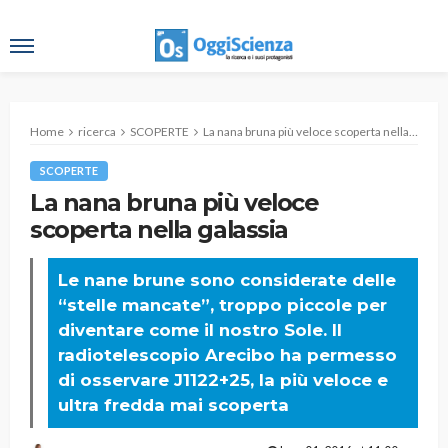
Home
ricerca
SCOPERTE
La nana bruna più veloce scoperta nella galassia
SCOPERTE
La nana bruna più veloce
scoperta nella galassia
Le nane brune sono considerate delle
“stelle mancate”, troppo piccole per
diventare come il nostro Sole. Il
radiotelescopio Arecibo ha permesso
di osservare J1122+25, la più veloce e
ultra fredda mai scoperta