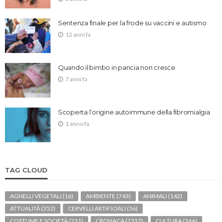
Sentenza finale per la frode su vaccini e autismo
12 anni fa
Quando il bimbo in pancia non cresce
7 anni fa
Scoperta l’origine autoimmune della fibromialgia
1 anno fa
TAG CLOUD
AGNELLI VEGETALI
(16)
AMBIENTE
(743)
ANIMALI
(142)
ATTUALITÀ
(352)
CERVELLI ARTIFICIALI
(36)
COSTUME E SOCIETÀ
(231)
CRONACA
(1337)
CULTURA
(366)