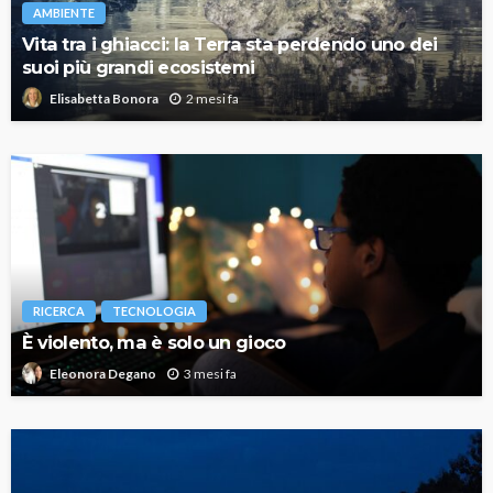
AMBIENTE
Vita tra i ghiacci: la Terra sta perdendo uno dei
suoi più grandi ecosistemi
2 mesi fa
Elisabetta Bonora
RICERCA
TECNOLOGIA
È violento, ma è solo un gioco
3 mesi fa
Eleonora Degano