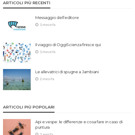
ARTICOLI PIÙ RECENTI
Messaggio dell’editore
1 mese fa
Il viaggio di OggiScienza finisce qui
1 mese fa
Le allevatrici di spugne a Jambiani
2 mesi fa
ARTICOLI PIÙ POPOLARI
Api e vespe: le differenze e cosa fare in caso di
puntura
3 anni fa