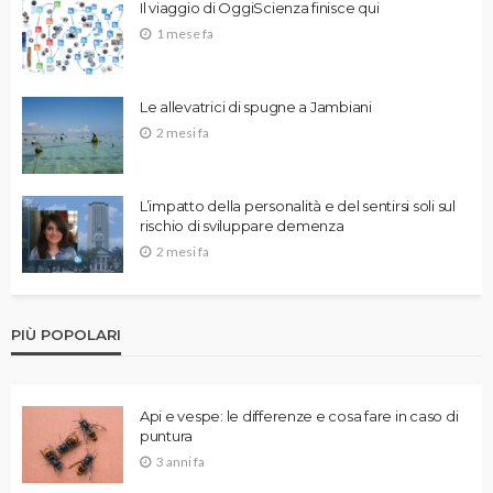
Il viaggio di OggiScienza finisce qui
1 mese fa
Le allevatrici di spugne a Jambiani
2 mesi fa
L’impatto della personalità e del sentirsi soli sul
rischio di sviluppare demenza
2 mesi fa
PIÙ POPOLARI
Api e vespe: le differenze e cosa fare in caso di
puntura
3 anni fa