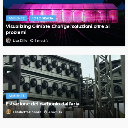
AMBIENTE
FOTOGRAFIA
Visualizing Climate Change: soluzioni oltre ai
problemi
3 mesi fa
Lisa Zillio
AMBIENTE
Estrazione del carbonio dall’aria
4 mesi fa
Elisabetta Bonora