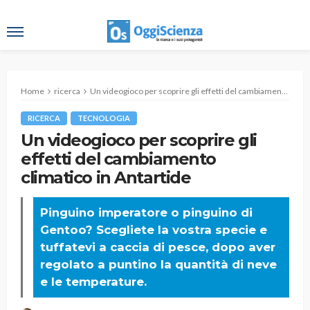
Home
ricerca
Un videogioco per scoprire gli effetti del cambiamento climatico in Antartide
RICERCA
TECNOLOGIA
Un videogioco per scoprire gli
effetti del cambiamento
climatico in Antartide
Pinguino imperatore o pinguino di
Gentoo? Scegliete la vostra specie e
tuffatevi a caccia di pesce, dopo aver
regolato a puntino la quantità di neve
e le temperature.