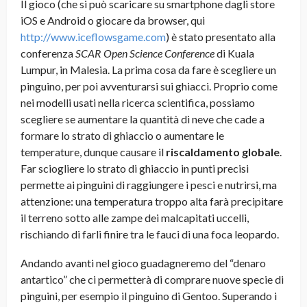
Il gioco (che si può scaricare su smartphone dagli store
iOS e Android o giocare da browser, qui
http://www.iceflowsgame.com
) è stato presentato alla
conferenza
SCAR Open Science Conference
di Kuala
Lumpur, in Malesia. La prima cosa da fare è scegliere un
pinguino, per poi avventurarsi sui ghiacci. Proprio come
nei modelli usati nella ricerca scientifica, possiamo
scegliere se aumentare la quantità di neve che cade a
formare lo strato di ghiaccio o aumentare le
temperature, dunque causare il
riscaldamento globale
.
Far sciogliere lo strato di ghiaccio in punti precisi
permette ai pinguini di raggiungere i pesci e nutrirsi, ma
attenzione: una temperatura troppo alta farà precipitare
il terreno sotto alle zampe dei malcapitati uccelli,
rischiando di farli finire tra le fauci di una foca leopardo.
Andando avanti nel gioco guadagneremo del “denaro
antartico” che ci permetterà di comprare nuove specie di
pinguini, per esempio il pinguino di Gentoo. Superando i