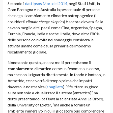
Secondo i
dati Ipsos Mori del 2014
, negli Stati Uniti, in
Gran Bretagna e in Australia la percentuale di persone
che nega il cambiamento climatico antropogenico (i
cosiddetti
climate change skeptics
) è ancora elevata. Se la
cavano meglio altri paesi come Cina, Argentina, Spagna,
Turchia, Francia, India e anche l’Italia, dove oltre l’80%
delle persone coinvolte nel sondaggio considera le
attività umane come causa primaria del moderno
riscaldamento globale.
Nonostante questo, ancora molti percepiscono il
cambiamento climatico
come un fenomeno in corso,
ma che non li riguarda direttamente. In fondo è lontano, in
Antartide, ce ne vorrà di tempo prima che impatti
davvero la nostra vita (
sbagliato
). “Sfruttare un gioco
aiuta non solo a visualizzare il sistema [antartico]”, ha
detto presentando
Ice Flows
la scienziata Anne Le Brocq,
della University of Exeter, “ma anche a fornire un
ambiente immersivo in cui il giocatore può comprendere