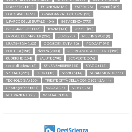
DOMESTICI
(100)
ECONOMIA
(64)
ESTERI
(78)
eventi
(187)
FOTOGRAFIA
(61)
GRAVIDANZA E DINTORNI
(53)
IL PARCO DELLE BUFALE
(404)
IN EVIDENZA
(775)
INFOGRAFICHE
(145)
IPAZIA
(131)
JEKYLL
(80)
LA VOCE DEL MASTER
(236)
LIBRI
(273)
MELTING POD
(8)
MULTIMEDIA
(103)
OGGISCIENZA TV
(30)
PODCAST
(94)
POLITICA
(158)
ricerca
(2083)
RICERCANDO ALL'ESTERO
(158)
RUBRICHE
(154)
SALUTE
(798)
SCOPERTE
(576)
secoli di scienza
(2)
SENZA BARRIERE
(45)
SPAZIO
(115)
SPECIALI
(221)
SPORT
(18)
SportLab
(14)
STRANIMONDI
(151)
TECNOLOGIA
(100)
TRIESTE CITTÀ DELLA CONOSCENZA
(44)
Uncategorized
(521)
VIAGGI
(25)
VIDEO
(28)
VITE PAZIENTI
(28)
WHAAAT?
(134)