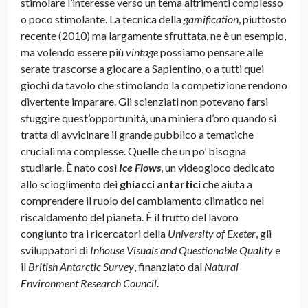
stimolare l’interesse verso un tema altrimenti complesso
o poco stimolante. La tecnica della
gamification
, piuttosto
recente (2010) ma largamente sfruttata, ne è un esempio,
ma volendo essere più
vintage
possiamo pensare alle
serate trascorse a giocare a Sapientino, o a tutti quei
giochi da tavolo che stimolando la competizione rendono
divertente imparare. Gli scienziati non potevano farsi
sfuggire quest’opportunità, una miniera d’oro quando si
tratta di avvicinare il grande pubblico a tematiche
cruciali ma complesse. Quelle che un po’ bisogna
studiarle. È nato così
Ice Flows
, un videogioco dedicato
allo scioglimento dei
ghiacci antartici
che aiuta a
comprendere il ruolo del cambiamento climatico nel
riscaldamento del pianeta. È il frutto del lavoro
congiunto tra i ricercatori della
University of Exeter
, gli
sviluppatori di
Inhouse Visuals and Questionable Quality
e
il
British Antarctic Survey
, finanziato dal
Natural
Environment Research Council
.