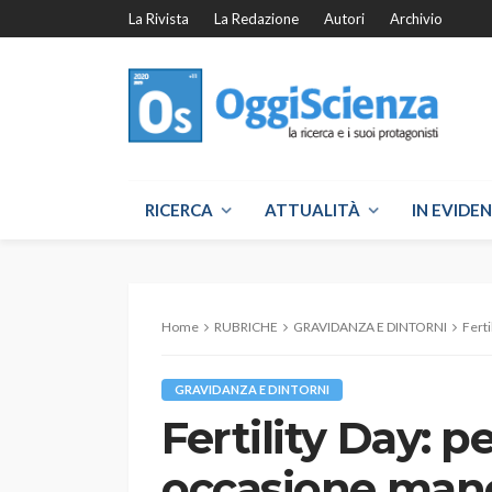
La Rivista
La Redazione
Autori
Archivio
RICERCA
ATTUALITÀ
IN EVIDE
Home
RUBRICHE
GRAVIDANZA E DINTORNI
Fert
GRAVIDANZA E DINTORNI
Fertility Day: 
occasione man