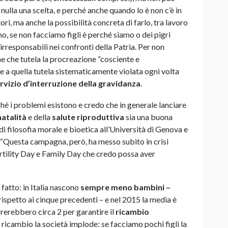
 nulla una scelta, e perché anche quando lo è non c’è in
ori, ma anche la possibilità concreta di farlo, tra lavoro
no, se non facciamo figli è perché siamo o dei pigri
ù irresponsabili nei confronti della Patria. Per non
ne che tutela la procreazione “cosciente e
e a quella tutela sistematicamente violata ogni volta
rvizio d’interruzione della gravidanza
.
é i problemi esistono e credo che in generale lanciare
atalità
e della
salute riproduttiva
sia una buona
i filosofia morale e bioetica all’Università di Genova e
 “Questa campagna, però, ha messo subito in crisi
ertility Day e Family Day che credo possa aver
 fatto: in Italia nascono
sempre meno bambini –
 rispetto ai cinque precedenti – e nel 2015 la media è
rrerebbero circa 2 per garantire il
ricambio
è ricambio la società implode: se facciamo pochi figli la