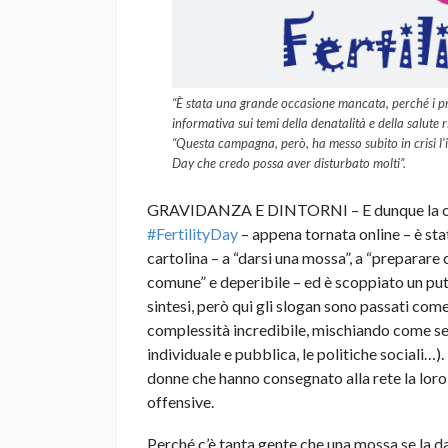
“È stata una grande occasione mancata, perché i p
informativa sui temi della denatalità e della salute
“Questa campagna, però, ha messo subito in crisi l’
Day che credo possa aver disturbato molti”.
GRAVIDANZA E DINTORNI – E dunque la 
#FertilityDay
– appena tornata online – è stato
cartolina – a “darsi una mossa”, a “preparare cu
comune” e deperibile – ed è scoppiato un put
sintesi, però qui gli slogan sono passati co
complessità incredibile, mischiando come se 
individuale e pubblica, le politiche sociali…)
donne che hanno consegnato alla rete la loro
offensive.
Perché c’è tanta gente che una mossa se la 