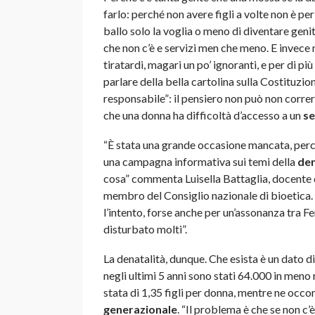
farlo: perché non avere figli a volte non è per
ballo solo la voglia o meno di diventare genit
che non c’è e servizi men che meno. E invece 
tiratardi, magari un po’ ignoranti, e per di pi
parlare della bella cartolina sulla Costituzio
responsabile”: il pensiero non può non correr
che una donna ha difficoltà d’accesso a un
se
“È stata una grande occasione mancata, perch
una campagna informativa sui temi della
den
cosa” commenta Luisella Battaglia, docente d
membro del Consiglio nazionale di bioetica.
l’intento, forse anche per un’assonanza tra F
disturbato molti”.
La denatalità, dunque. Che esista è un dato di
negli ultimi 5 anni sono stati 64.000 in meno
stata di 1,35 figli per donna, mentre ne occo
generazionale
. “Il problema è che se non c’