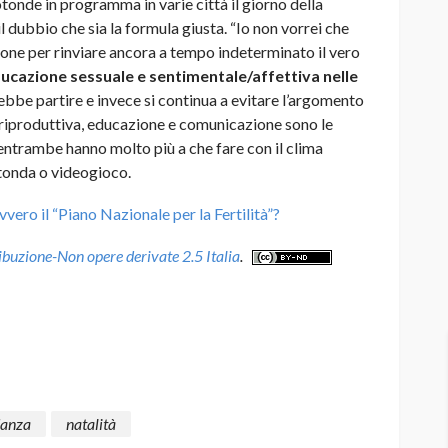
rotonde in programma in varie città il giorno della
il dubbio che sia la formula giusta. “Io non vorrei che
ione per rinviare ancora a tempo indeterminato il vero
ucazione sessuale e sentimentale/affettiva nelle
bbe partire e invece si continua a evitare l’argomento
 riproduttiva, educazione e comunicazione sono le
entrambe hanno molto più a che fare con il clima
otonda o videogioco.
vero il “Piano Nazionale per la Fertilità”?
uzione-Non opere derivate 2.5 Italia
.
danza
natalità