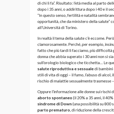
di chi li fa”. Risultato: l’età media al parto d
dopo i 35 anni, o addirittura dopo i 40 e il 
“In questo senso, fertilità e natalità sembran
opportunità, che da ministero della salute”
all’Università di Torino.
In realtà il tema della salute c’è eccome. Per
clamorosamente. Perché, per esempio, insinu
fatto che più tardi li facciamo, più diffico
donna che abbia superato i 30 anni non si sia s
sull’orologio biologico che ticchetta… Le ques
salute riproduttiva e sessuale
di bambini 
stili di vita di oggi – il fumo, l’abuso di alco
rischio di malattie sessualmente trasmesse 
Oppure l’informazione alle donne sui rischi di
aborto spontaneo
(il 20% a 35 anni, il 40
sindrome di Down
(una possibilità su 800 s
parto prematuro
, di riduzione della cresc