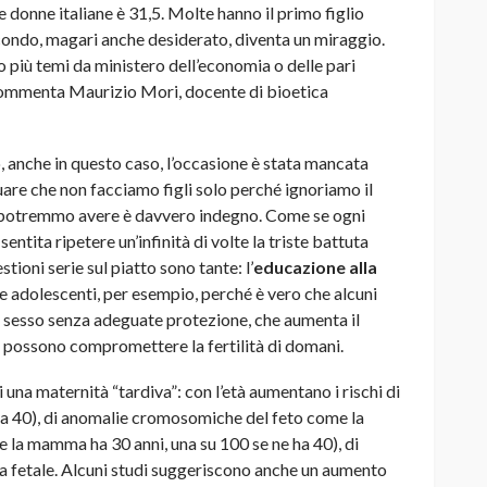
elle donne italiane è 31,5. Molte hanno il primo figlio
secondo, magari anche desiderato, diventa un miraggio.
o più temi da ministero dell’economia o delle pari
 commenta Maurizio Mori, docente di bioetica
ò, anche in questo caso, l’occasione è stata mancata
are che non facciamo figli solo perché ignoriamo il
ltà potremmo avere è davvero indegno. Come se ogni
entita ripetere un’infinità di volte la triste battuta
tioni serie sul piatto sono tante: l’
educazione alla
e adolescenti, per esempio, perché è vero che alcuni
l, il sesso senza adeguate protezione, che aumenta il
– possono compromettere la fertilità di domani.
 una maternità “tardiva”: con l’età aumentano i rischi di
% a 40), di anomalie cromosomiche del feto come la
e la mamma ha 30 anni, una su 100 se ne ha 40), di
ita fetale. Alcuni studi suggeriscono anche un aumento