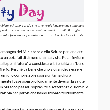
roblemi esistono e credo che in generale lanciare una campagna
 riproduttiva sia una buona cosa” commenta Luisella Battaglia.
intento, forse anche per un’assonanza tra Fertility Day e Family
campagna del
Ministero della Salute
per lanciare il
 un epic fail di dimensioni mai viste. Pochi inviti in
lle per il futuro”, a considerare la fertilità un “bene
iferio. Perché va bene che uno slogan deve essere
me un rullo compressore sopra un tema di una
niente fosse piani profondamente diversi (la salute,
. In più sono passati sopra vite e sofferenze di uomini e
 rabbia per parole che hanno trovato terribilmente
darebbe pure (sì, omosessuali compresi), ma non può