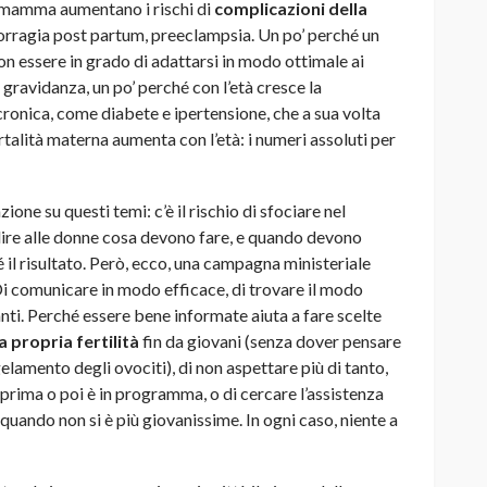
la mamma aumentano i rischi di
complicazioni della
rragia post partum, preeclampsia. Un po’ perché un
 essere in grado di adattarsi in modo ottimale ai
 gravidanza, un po’ perché con l’età cresce la
 cronica, come diabete e ipertensione, che a sua volta
alità materna aumenta con l’età: i numeri assoluti per
ne su questi temi: c’è il rischio di sfociare nel
 dire alle donne cosa devono fare, e quando devono
é il risultato. Però, ecco, una campagna ministeriale
i comunicare in modo efficace, di trovare il modo
ti. Perché essere bene informate aiuta a fare scelte
 propria fertilità
fin da giovani (senza dover pensare
elamento degli ovociti), di non aspettare più di tanto,
 prima o poi è in programma, o di cercare l’assistenza
 quando non si è più giovanissime. In ogni caso, niente a