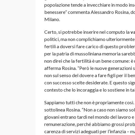
popolazione tende a invecchiare in modo insos
benessere” commenta Alessandro Rosina, doc
Milano.
Certo, si potrebbe inserire nel computo la
v
politici, ma non complichiamo ulteriormente le
fertili a doversi fare carico di questo proble
per la patria di mussoliniana memoria sarebb
non direi che la fertilità è un bene comune: è
afferma Rosina. “Però le nuove generazioni 
non sul senso del dovere a fare figli per il be
con successo scelte desiderate. E questo signi
contesto che lo incoraggia e lo sostiene in tal
Sappiamo tutti che non è propriamente così. “I
sottolinea Rosina. “Non a caso non siamo solo 
giovani entrano tardi nel mondo del lavoro 
remunerazione, perché abbiamo grossi prob
carenza di servizi adeguati per l’infanzia – ma