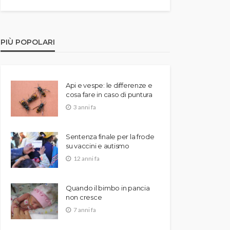
PIÙ POPOLARI
Api e vespe: le differenze e
cosa fare in caso di puntura
3 anni fa
Sentenza finale per la frode
su vaccini e autismo
12 anni fa
Quando il bimbo in pancia
non cresce
7 anni fa