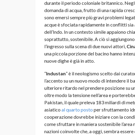
durante il periodo coloniale britannico. Negli
domanda di acqua, frutto di una rapida cres
sono emersi sempre più gravi problemi legati
acque è sfociata rapidamente in conflitti sia a
dell’Indo. In un contesto simile appaiono chia
soprattutto, sostenibile. A ciò si aggiungono
l’ingresso sulla scena di due nuovi attori,
Cin
una piccola porzione del bacino hanno intenzi
nuove dighe è già in atto.
“
Industan
” è il neologismo scelto dai curato
l’accento su un nuovo modo di intendere il ba
ulteriore ritardo nel prendere posizione su u
oltre modo la tensione nell’area e porterebbe 
Pakistan, il quale preleva 183 miliardi di metr
asiatico
al quarto posto
per sfruttamento idri
cooperazione dovrebbe iniziare con la condi
come sfruttare in maniera sostenibile l’area 
nazioni coinvolte che, a oggi, sembra essere 