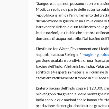
“Sangue e acqua non possono scorrere assie
Modi. La replica da parte delle autorità paki
repubblica islamica l’annullamento del tratt
dichiarazione di guerra. In un simile clima di 
intravedere il rischio di un fallimento nella 
le due nazioni, un rischio che sembra delinea
domanda di acqua potabile. Dal bacino dell’
L’Institute for Water, Environment and Health
ha pubblicato, su Springer, “
Imagining Indu
gestione oculata e condivisa di una risorsa pr
bacino dell’Indo: Afghanistan, India, Pakistan
scritti di 14 esperti in materia, è il culmi
cambiare radicalmente il modo in cui l’area è
L’intero bacino dell’Indo copre 1.120.000 chi
provengono dai ghiacciai delle montagne hima
India sono le due nazioni che lo hanno sfrutt
produzione di energia idroelettrica grazie a u