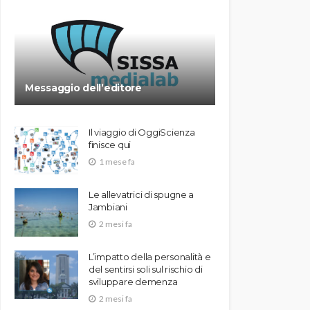
Messaggio dell’editore
Il viaggio di OggiScienza
finisce qui
1 mese fa
Le allevatrici di spugne a
Jambiani
2 mesi fa
L’impatto della personalità e
del sentirsi soli sul rischio di
sviluppare demenza
2 mesi fa