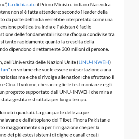
me”,
ha dichiarato
il Primo Ministro indiano Narendra
stane non si è fatta attendere; secondo i leader della
ato da parte dell’India verrebbe interpretato come una
tensione politica tra India e Pakistan è facile
gestione delle fondamentali risorse d’acqua condivise tra
rsi tanto rapidamente quanto la crescita della
Indo dipendono direttamente 300 milioni di persone.
, dell’Università delle Nazioni Unite (
UNU-INWEH
)
stan
”, un volume che vuole essere un’esortazione a una
eziosissima e che si rivolge alle nazioni che sfruttano il
 e Cina. Il volume, che raccoglie le testimonianze e gli
ne di un progetto supportato dall’UNU-INWEH che mira a
 stata gestita e sfruttata per lungo tempo.
lometri quadrati. La gran parte delle acque
layane e dall’altopiano del Tibet. Finora Pakistan e
ato maggiormente sia per l’irrigazione che per la
no dei più estesi sistemi di dighe e canali creati