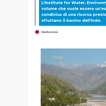
L’Institute for Water, Enviro
volume che vuole essere un’es
condivisa di una risorsa prezio
sfruttano il bacino dell’Indo.
Gianluca Liva