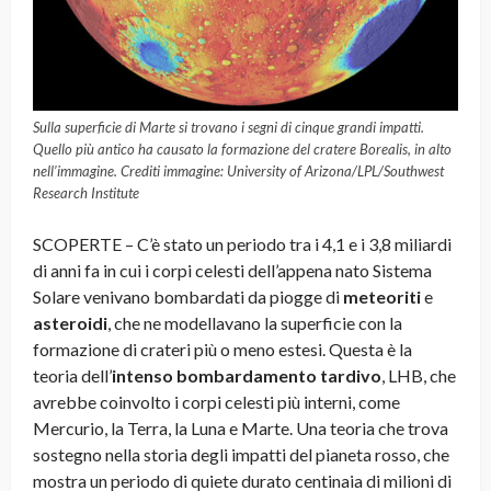
Sulla superficie di Marte si trovano i segni di cinque grandi impatti.
Quello più antico ha causato la formazione del cratere Borealis, in alto
nell’immagine. Crediti immagine: University of Arizona/LPL/Southwest
Research Institute
SCOPERTE – C’è stato un periodo tra i 4,1 e i 3,8 miliardi
di anni fa in cui i corpi celesti dell’appena nato Sistema
Solare venivano bombardati da piogge di
meteoriti
e
asteroidi
, che ne modellavano la superficie con la
formazione di crateri più o meno estesi. Questa è la
teoria dell’
intenso bombardamento tardivo
, LHB, che
avrebbe coinvolto i corpi celesti più interni, come
Mercurio, la Terra, la Luna e Marte. Una teoria che trova
sostegno nella storia degli impatti del pianeta rosso, che
mostra un periodo di quiete durato centinaia di milioni di