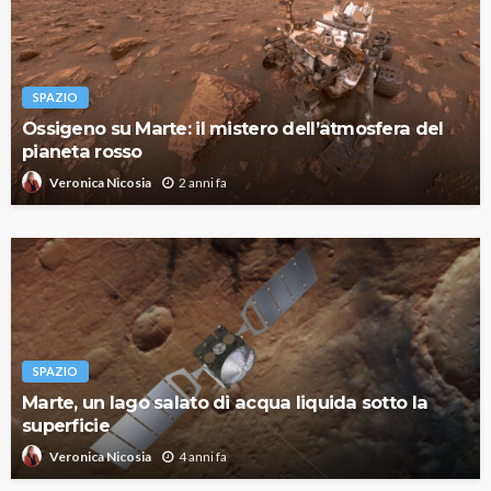
SPAZIO
Ossigeno su Marte: il mistero dell’atmosfera del
pianeta rosso
2 anni fa
Veronica Nicosia
SPAZIO
Marte, un lago salato di acqua liquida sotto la
superficie
4 anni fa
Veronica Nicosia