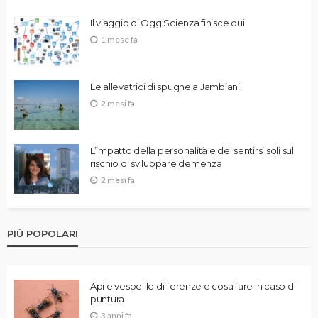
Il viaggio di OggiScienza finisce qui
1 mese fa
Le allevatrici di spugne a Jambiani
2 mesi fa
L’impatto della personalità e del sentirsi soli sul
rischio di sviluppare demenza
2 mesi fa
PIÙ POPOLARI
Api e vespe: le differenze e cosa fare in caso di
puntura
3 anni fa