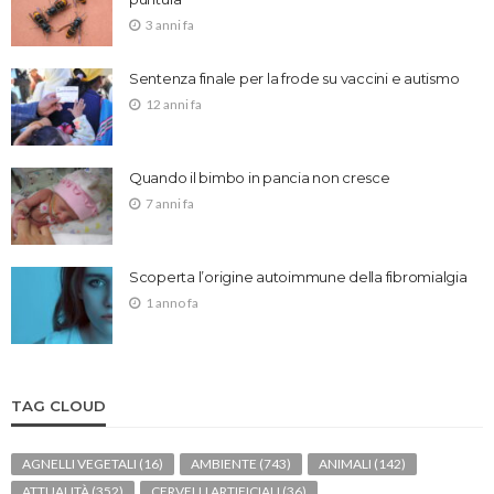
3 anni fa
Sentenza finale per la frode su vaccini e autismo
12 anni fa
Quando il bimbo in pancia non cresce
7 anni fa
Scoperta l’origine autoimmune della fibromialgia
1 anno fa
TAG CLOUD
AGNELLI VEGETALI
(16)
AMBIENTE
(743)
ANIMALI
(142)
ATTUALITÀ
(352)
CERVELLI ARTIFICIALI
(36)