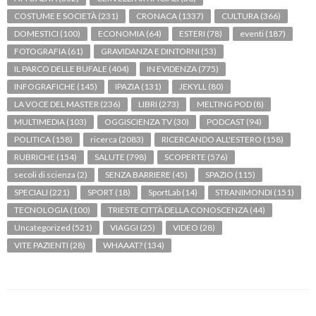
COSTUME E SOCIETÀ
(231)
CRONACA
(1337)
CULTURA
(366)
DOMESTICI
(100)
ECONOMIA
(64)
ESTERI
(78)
eventi
(187)
FOTOGRAFIA
(61)
GRAVIDANZA E DINTORNI
(53)
IL PARCO DELLE BUFALE
(404)
IN EVIDENZA
(775)
INFOGRAFICHE
(145)
IPAZIA
(131)
JEKYLL
(80)
LA VOCE DEL MASTER
(236)
LIBRI
(273)
MELTING POD
(8)
MULTIMEDIA
(103)
OGGISCIENZA TV
(30)
PODCAST
(94)
POLITICA
(158)
ricerca
(2083)
RICERCANDO ALL'ESTERO
(158)
RUBRICHE
(154)
SALUTE
(798)
SCOPERTE
(576)
secoli di scienza
(2)
SENZA BARRIERE
(45)
SPAZIO
(115)
SPECIALI
(221)
SPORT
(18)
SportLab
(14)
STRANIMONDI
(151)
TECNOLOGIA
(100)
TRIESTE CITTÀ DELLA CONOSCENZA
(44)
Uncategorized
(521)
VIAGGI
(25)
VIDEO
(28)
VITE PAZIENTI
(28)
WHAAAT?
(134)