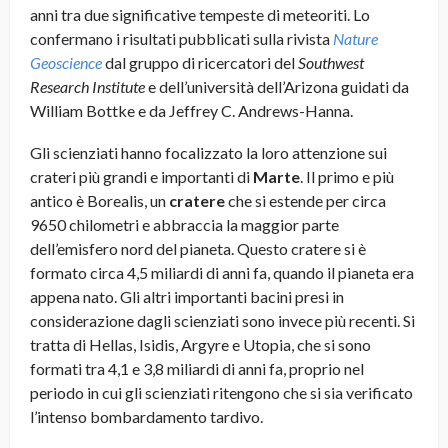
anni tra due significative tempeste di meteoriti. Lo
confermano i risultati pubblicati sulla rivista
Nature
Geoscience
dal gruppo di ricercatori del
Southwest
Research Institute
e dell’università dell’Arizona guidati da
William Bottke e da Jeffrey C. Andrews-Hanna.
Gli scienziati hanno focalizzato la loro attenzione sui
crateri più grandi e importanti di
Marte
. Il primo e più
antico è Borealis, un
cratere
che si estende per circa
9650 chilometri e abbraccia la maggior parte
dell’emisfero nord del pianeta. Questo cratere si è
formato circa 4,5 miliardi di anni fa, quando il pianeta era
appena nato. Gli altri importanti bacini presi in
considerazione dagli scienziati sono invece più recenti. Si
tratta di Hellas, Isidis, Argyre e Utopia, che si sono
formati tra 4,1 e 3,8 miliardi di anni fa, proprio nel
periodo in cui gli scienziati ritengono che si sia verificato
l’intenso bombardamento tardivo.