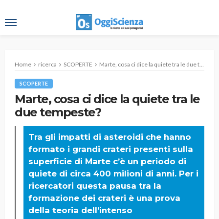
Home
ricerca
SCOPERTE
Marte, cosa ci dice la quiete tra le due tempeste?
SCOPERTE
Marte, cosa ci dice la quiete tra le
due tempeste?
Tra gli impatti di asteroidi che hanno
formato i grandi crateri presenti sulla
superficie di Marte c’è un periodo di
quiete di circa 400 milioni di anni. Per i
ricercatori questa pausa tra la
formazione dei crateri è una prova
della teoria dell’intenso